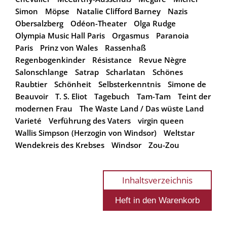
Simon
Möpse
Natalie Clifford Barney
Nazis
Obersalzberg
Odéon-Theater
Olga Rudge
Olympia Music Hall Paris
Orgasmus
Paranoia
Paris
Prinz von Wales
Rassenhaß
Regenbogenkinder
Résistance
Revue Nègre
Salonschlange
Satrap
Scharlatan
Schönes
Raubtier
Schönheit
Selbsterkenntnis
Simone de
Beauvoir
T. S. Eliot
Tagebuch
Tam-Tam
Teint der
modernen Frau
The Waste Land / Das wüste Land
Varieté
Verführung des Vaters
virgin queen
Wallis Simpson (Herzogin von Windsor)
Weltstar
Wendekreis des Krebses
Windsor
Zou-Zou
Inhaltsverzeichnis