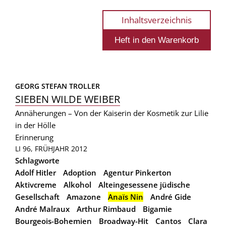
Inhaltsverzeichnis
GEORG STEFAN TROLLER
SIEBEN WILDE WEIBER
Annäherungen – Von der Kaiserin der Kosmetik zur Lilie
in der Hölle
Erinnerung
LI 96, FRÜHJAHR 2012
Schlagworte
Adolf Hitler
Adoption
Agentur Pinkerton
Aktivcreme
Alkohol
Alteingesessene jüdische
Gesellschaft
Amazone
Anaïs Nin
André Gide
André Malraux
Arthur Rimbaud
Bigamie
Bourgeois-Bohemien
Broadway-Hit
Cantos
Clara