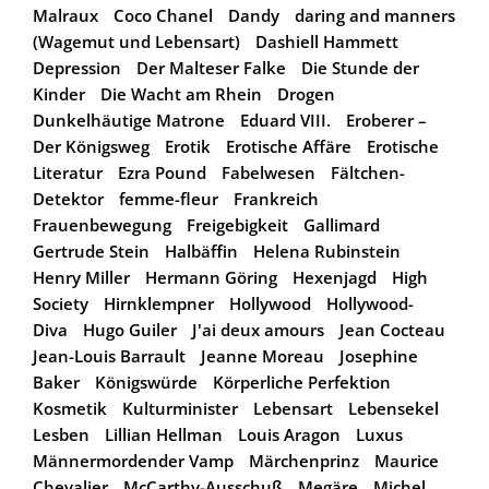
Malraux
Coco Chanel
Dandy
daring and manners
(Wagemut und Lebensart)
Dashiell Hammett
Depression
Der Malteser Falke
Die Stunde der
Kinder
Die Wacht am Rhein
Drogen
Dunkelhäutige Matrone
Eduard VIII.
Eroberer –
Der Königsweg
Erotik
Erotische Affäre
Erotische
Literatur
Ezra Pound
Fabelwesen
Fältchen-
Detektor
femme-fleur
Frankreich
Frauenbewegung
Freigebigkeit
Gallimard
Gertrude Stein
Halbäffin
Helena Rubinstein
Henry Miller
Hermann Göring
Hexenjagd
High
Society
Hirnklempner
Hollywood
Hollywood-
Diva
Hugo Guiler
J'ai deux amours
Jean Cocteau
Jean-Louis Barrault
Jeanne Moreau
Josephine
Baker
Königswürde
Körperliche Perfektion
Kosmetik
Kulturminister
Lebensart
Lebensekel
Lesben
Lillian Hellman
Louis Aragon
Luxus
Männermordender Vamp
Märchenprinz
Maurice
Chevalier
McCarthy-Ausschuß
Megäre
Michel