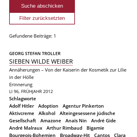
Gefundene Beiträge: 1
GEORG STEFAN TROLLER
SIEBEN WILDE WEIBER
Annäherungen – Von der Kaiserin der Kosmetik zur Lilie
in der Hölle
Erinnerung
LI 96, FRÜHJAHR 2012
Schlagworte
Adolf Hitler
Adoption
Agentur Pinkerton
Aktivcreme
Alkohol
Alteingesessene jüdische
Gesellschaft
Amazone
Anaïs Nin
André Gide
André Malraux
Arthur Rimbaud
Bigamie
Bourgeois-Bohemien
Broadway-Hit
Cantos
Clara