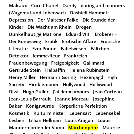
Malraux
Coco Chanel
Dandy
daring and manners
(Wagemut und Lebensart)
Dashiell Hammett
Depression
Der Malteser Falke
Die Stunde der
Kinder
Die Wacht am Rhein
Drogen
Dunkelhäutige Matrone
Eduard VIII.
Eroberer –
Der Königsweg
Erotik
Erotische Affäre
Erotische
Literatur
Ezra Pound
Fabelwesen
Fältchen-
Detektor
femme-fleur
Frankreich
Frauenbewegung
Freigebigkeit
Gallimard
Gertrude Stein
Halbäffin
Helena Rubinstein
Henry Miller
Hermann Göring
Hexenjagd
High
Society
Hirnklempner
Hollywood
Hollywood-
Diva
Hugo Guiler
J'ai deux amours
Jean Cocteau
Jean-Louis Barrault
Jeanne Moreau
Josephine
Baker
Königswürde
Körperliche Perfektion
Kosmetik
Kulturminister
Lebensart
Lebensekel
Lesben
Lillian Hellman
Louis Aragon
Luxus
Männermordender Vamp
Märchenprinz
Maurice