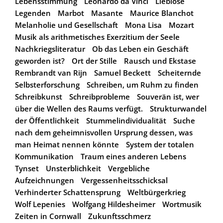
Lebensstimmung
Leonardo da Vinci
Lieblose
Legenden
Marbot
Masante
Maurice Blanchot
Melanholie und Gesellschaft
Mona Lisa
Mozart
Musik als arithmetisches Exerzitium der Seele
Nachkriegsliteratur
Ob das Leben ein Geschäft
geworden ist?
Ort der Stille
Rausch und Ekstase
Rembrandt van Rijn
Samuel Beckett
Scheiternde
Selbsterforschung
Schreiben, um Ruhm zu finden
Schreibkunst
Schreibprobleme
Souverän ist, wer
über die Wellen des Raums verfügt.
Strukturwandel
der Öffentlichkeit
Stummelindividualität
Suche
nach dem geheimnisvollen Ursprung dessen, was
man Heimat nennen könnte
System der totalen
Kommunikation
Traum eines anderen Lebens
Tynset
Unsterblichkeit
Vergebliche
Aufzeichnungen
Vergessenheitsschicksal
Verhinderter Schattensprung
Weltbürgerkrieg
Wolf Lepenies
Wolfgang Hildesheimer
Wortmusik
Zeiten in Cornwall
Zukunftsschmerz