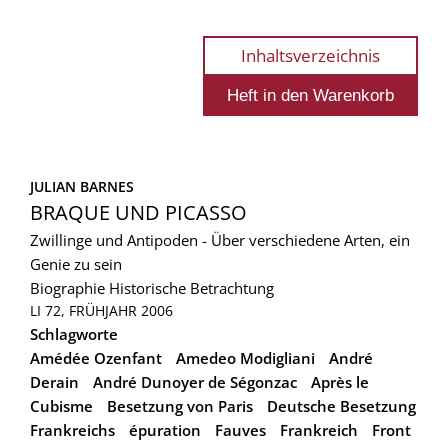
Inhaltsverzeichnis
JULIAN BARNES
BRAQUE UND PICASSO
Zwillinge und Antipoden - Über verschiedene Arten, ein
Genie zu sein
Biographie
Historische Betrachtung
LI 72, FRÜHJAHR 2006
Schlagworte
Amédée Ozenfant
Amedeo Modigliani
André
Derain
André Dunoyer de Ségonzac
Après le
Cubisme
Besetzung von Paris
Deutsche Besetzung
Frankreichs
épuration
Fauves
Frankreich
Front