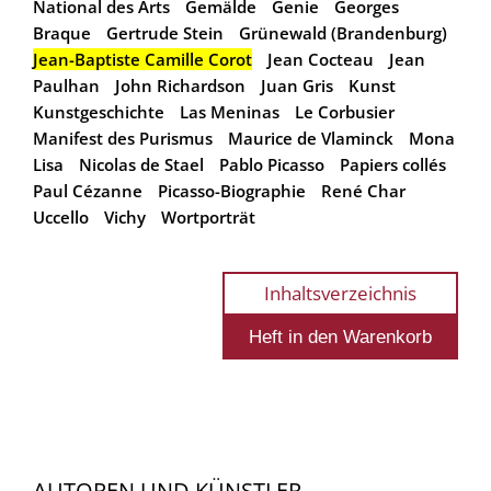
National des Arts
Gemälde
Genie
Georges
Braque
Gertrude Stein
Grünewald (Brandenburg)
Jean-Baptiste Camille Corot
Jean Cocteau
Jean
Paulhan
John Richardson
Juan Gris
Kunst
Kunstgeschichte
Las Meninas
Le Corbusier
Manifest des Purismus
Maurice de Vlaminck
Mona
Lisa
Nicolas de Stael
Pablo Picasso
Papiers collés
Paul Cézanne
Picasso-Biographie
René Char
Uccello
Vichy
Wortporträt
Inhaltsverzeichnis
AUTOREN UND KÜNSTLER