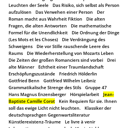
Leuchten der Seele
Das Risiko, sich selbst als Person
aufzulösen
Das Verwehen einer Person
Der
Roman macht aus Wahrheit Fiktion
Die alten
Fragen, die alten Antworten
Die mathematische
Formel für die Unendlichkeit
Die Ordnung der Dinge
(Les Mots et les Choses)
Die Verdrängung des
Schweigens
Die vor Stille rauschende Leere des
Raums
Die Wiederherstellung von Mozarts Leben
Die Zeiten der großen Romanciers sind vorbei
Drei
alte Männer
Echtheit einer Traumlandschaft
Erschöpfungszustände
Friedrich Hölderlin
Gottfried Benn
Gottfried Wilhelm Leibniz
Grammatikalische Strenge des Stils
Gruppe 47
Hans Magnus Enzensberger
Hörspielarbeit
Jean-
Baptiste Camille Corot
Kein Requiem für sie. Ihnen
soll das ewige Licht nicht leuchten.
Klassiker der
deutschsprachgen Gegenwartsliteratur
Künstlerexistenz-Träume
Le livre à venir