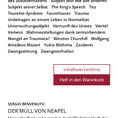
des Sozialverhaltens
Subjekt sein wie alle anderen
Subjekt seiner Selbst
The King's Speech
Tics
Tourette-Syndrom
Tourettianer
Trauma
Unbehagen an einem Leben in Normalität
Untersuchungsobjekt
Vernunft des Unisex
Viertel
Vomero
Wahnvorstellungen dank zermürbendem
Mangel an Traumata?
Winston Churchill
Wolfgang
Amadeus Mozart
Yukio Mishima
Zauberei
Zwangsstörung
Zwangsverhalten
Inhaltsverzeichnis
SERGIO BENVENUTO
DER MÜLL VON NEAPEL
Meine Kindheit und Jugend in der häßlichsten Stadt der