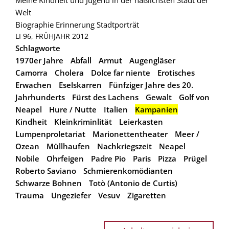
Welt
Biographie
Erinnerung
Stadtporträt
LI 96, FRÜHJAHR 2012
Schlagworte
1970er Jahre
Abfall
Armut
Augengläser
Camorra
Cholera
Dolce far niente
Erotisches
Erwachen
Eselskarren
Fünfziger Jahre des 20.
Jahrhunderts
Fürst des Lachens
Gewalt
Golf von
Neapel
Hure / Nutte
Italien
Kampanien
Kindheit
Kleinkriminlität
Leierkasten
Lumpenproletariat
Marionettentheater
Meer /
Ozean
Müllhaufen
Nachkriegszeit
Neapel
Nobile
Ohrfeigen
Padre Pio
Paris
Pizza
Prügel
Roberto Saviano
Schmierenkomödianten
Schwarze Bohnen
Totò (Antonio de Curtis)
Trauma
Ungeziefer
Vesuv
Zigaretten