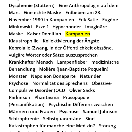
Dysphemie (Stottern)
Eine Anthropologin auf dem
Mars
Eine echte Maske
Erdbeben am 23.
November 1980 in Kampanien
Erik Satie
Eugène
Minkowski
Exzeß
Hypochonder
Imaginäre
Maske
Kaiser Domitian
Kampanien
Klaustrophilie
Kollektivierung der Ängste
Koprolalie (Zwang, in der Öffentlichkeit obszöne,
vulgäre Wörter oder Sätze auszusprechen
Krankhafter Mensch
Lampenfieber
medizinische
Behandlung
Molière (Jean-Baptiste Poquelin)
Monster
Napoleon Bonaparte
Natur der
Psychose
Normalität des Sprechens
Obessive-
Compulsive Disorder (OCD
Oliver Sacks
Parkinson
Phantasma
Prosopopöie
(Personifikation)
Psychische Differenz zwischen
Männern und Frauen
Psychose
Samuel Johnson
Schizophrenie
Selbstquarantäne
Sind
Katastrophen für manche eine Medizin?
Störung