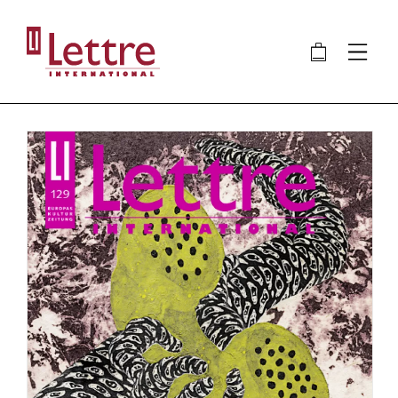
Direkt
zum
🛍
⋮
Inhalt