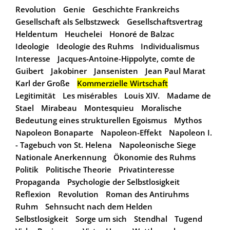
Revolution
Genie
Geschichte Frankreichs
Gesellschaft als Selbstzweck
Gesellschaftsvertrag
Heldentum
Heuchelei
Honoré de Balzac
Ideologie
Ideologie des Ruhms
Individualismus
Interesse
Jacques-Antoine-Hippolyte, comte de
Guibert
Jakobiner
Jansenisten
Jean Paul Marat
Karl der Große
Kommerzielle Wirtschaft
Legitimität
Les misérables
Louis XIV.
Madame de
Stael
Mirabeau
Montesquieu
Moralische
Bedeutung eines strukturellen Egoismus
Mythos
Napoleon Bonaparte
Napoleon-Effekt
Napoleon I.
- Tagebuch von St. Helena
Napoleonische Siege
Nationale Anerkennung
Ökonomie des Ruhms
Politik
Politische Theorie
Privatinteresse
Propaganda
Psychologie der Selbstlosigkeit
Reflexion
Revolution
Roman des Antiruhms
Ruhm
Sehnsucht nach dem Helden
Selbstlosigkeit
Sorge um sich
Stendhal
Tugend