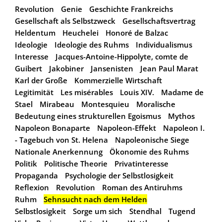
Revolution
Genie
Geschichte Frankreichs
Gesellschaft als Selbstzweck
Gesellschaftsvertrag
Heldentum
Heuchelei
Honoré de Balzac
Ideologie
Ideologie des Ruhms
Individualismus
Interesse
Jacques-Antoine-Hippolyte, comte de
Guibert
Jakobiner
Jansenisten
Jean Paul Marat
Karl der Große
Kommerzielle Wirtschaft
Legitimität
Les misérables
Louis XIV.
Madame de
Stael
Mirabeau
Montesquieu
Moralische
Bedeutung eines strukturellen Egoismus
Mythos
Napoleon Bonaparte
Napoleon-Effekt
Napoleon I.
- Tagebuch von St. Helena
Napoleonische Siege
Nationale Anerkennung
Ökonomie des Ruhms
Politik
Politische Theorie
Privatinteresse
Propaganda
Psychologie der Selbstlosigkeit
Reflexion
Revolution
Roman des Antiruhms
Ruhm
Sehnsucht nach dem Helden
Selbstlosigkeit
Sorge um sich
Stendhal
Tugend