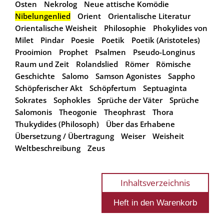
Osten
Nekrolog
Neue attische Komödie
Nibelungenlied
Orient
Orientalische Literatur
Orientalische Weisheit
Philosophie
Phokylides von
Milet
Pindar
Poesie
Poetik
Poetik (Aristoteles)
Prooimion
Prophet
Psalmen
Pseudo-Longinus
Raum und Zeit
Rolandslied
Römer
Römische
Geschichte
Salomo
Samson Agonistes
Sappho
Schöpferischer Akt
Schöpfertum
Septuaginta
Sokrates
Sophokles
Sprüche der Väter
Sprüche
Salomonis
Theogonie
Theophrast
Thora
Thukydides (Philosoph)
Über das Erhabene
Übersetzung / Übertragung
Weiser
Weisheit
Weltbeschreibung
Zeus
Inhaltsverzeichnis