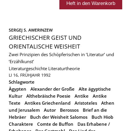
SERGEJ S. AWERINZEW
GRIECHISCHER GEIST UND
ORIENTALISCHE WEISHEIT
Zwei Prinzipien des Schöpferischen in ‘Literatur’ und
‘Erzählkunst’
Literaturgeschichte
Literaturtheorie
LI 16, FRÜHJAHR 1992
Schlagworte
Ägypten
Alexander der Große
Alte ägyptische
Kultur
Althebräische Poesie
Antike
Antike
Texte
Antikes Griechenland
Aristoteles
Athen
und Jerusalem
Autor
Berossos
Brief an die
Hebräer
Buch der Weisheit Salomos
Buch Hiob
Charaktere
Comte de Buffon
Das Erhabene /
Erhabenes
Das Gastmahl
Das Lied des