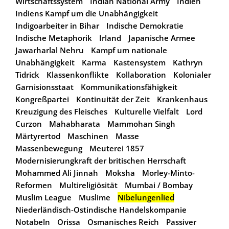
Wirtschaftssystem
Indian National Army
Indien
Indiens Kampf um die Unabhängigkeit
Indigoarbeiter in Bihar
Indische Demokratie
Indische Metaphorik
Irland
Japanische Armee
Jawarharlal Nehru
Kampf um nationale
Unabhängigkeit
Karma
Kastensystem
Kathryn
Tidrick
Klassenkonflikte
Kollaboration
Kolonialer
Garnisionsstaat
Kommunikationsfähigkeit
Kongreßpartei
Kontinuität der Zeit
Krankenhaus
Kreuzigung des Fleisches
Kulturelle Vielfalt
Lord
Curzon
Mahabharata
Mammohan Singh
Märtyrertod
Maschinen
Masse
Massenbewegung
Meuterei 1857
Modernisierungkraft der britischen Herrschaft
Mohammed Ali Jinnah
Moksha
Morley-Minto-
Reformen
Multireligiösität
Mumbai / Bombay
Muslim League
Muslime
Nibelungenlied
Niederländisch-Ostindische Handelskompanie
Notabeln
Orissa
Osmanisches Reich
Passiver