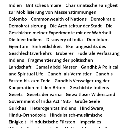
Indien
Britisches Empire
Charismatische Fähigkeit
zur Mobilisierung von Massenstimmungen
Colombo
Commonwealth of Nations
Demokratie
Demokratisierung
Die Architektur der Stadt
Die
Geschichte meiner Experimente mit der Wahrheit
Die Idee Indiens
Discovery of India
Dominium
Eigentum
Einheitlichkeit
Ekel angesichts des
Geschlechtsverkehrs
Eroberer
Föderale Verfassung
Indiens
Fragmentierung der politischen
Landschaft
Gamal abdel Nasser
Gandhi: A Political
and Spiritual Life
Gandhi als Vermittler
Gandhis
Fasten bis zum Tode
Gandhis Verweigerung der
Kooperation mit den Briten
Geschichte Indiens
Gesetz
Gesetz der varna
Gewaltloser Widerstand
Government of India Act 1935
Große Seele
Gurkhas
Heterogenität Indiens
Hind Swaraj
Hindu-Orthodoxie
Hinduistisch-muslimische
Einigkeit
Hinduistische Fürsten
Imperiales