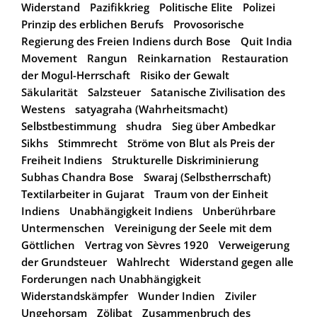
Widerstand
Pazifikkrieg
Politische Elite
Polizei
Prinzip des erblichen Berufs
Provosorische
Regierung des Freien Indiens durch Bose
Quit India
Movement
Rangun
Reinkarnation
Restauration
der Mogul-Herrschaft
Risiko der Gewalt
Säkularität
Salzsteuer
Satanische Zivilisation des
Westens
satyagraha (Wahrheitsmacht)
Selbstbestimmung
shudra
Sieg über Ambedkar
Sikhs
Stimmrecht
Ströme von Blut als Preis der
Freiheit Indiens
Strukturelle Diskriminierung
Subhas Chandra Bose
Swaraj (Selbstherrschaft)
Textilarbeiter in Gujarat
Traum von der Einheit
Indiens
Unabhängigkeit Indiens
Unberührbare
Untermenschen
Vereinigung der Seele mit dem
Göttlichen
Vertrag von Sèvres 1920
Verweigerung
der Grundsteuer
Wahlrecht
Widerstand gegen alle
Forderungen nach Unabhängigkeit
Widerstandskämpfer
Wunder Indien
Ziviler
Ungehorsam
Zölibat
Zusammenbruch des