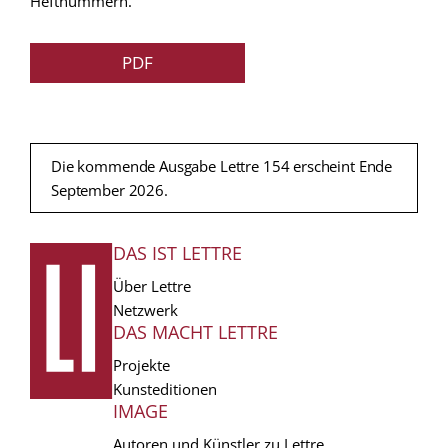
Heftnummern.
PDF
Die kommende Ausgabe Lettre 154 erscheint Ende
September 2026.
DAS IST LETTRE
FUSSZEILE
Über Lettre
Netzwerk
DAS MACHT LETTRE
Projekte
Kunsteditionen
IMAGE
Autoren und Künstler zu Lettre