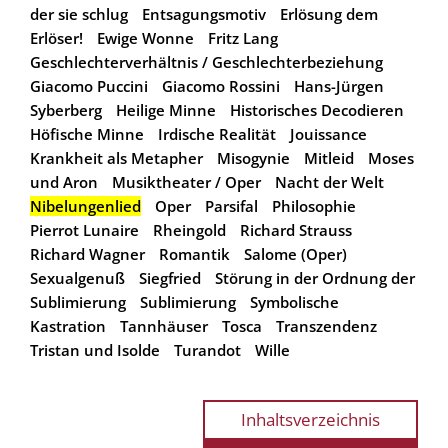
der sie schlug
Entsagungsmotiv
Erlösung dem
Erlöser!
Ewige Wonne
Fritz Lang
Geschlechterverhältnis / Geschlechterbeziehung
Giacomo Puccini
Giacomo Rossini
Hans-Jürgen
Syberberg
Heilige Minne
Historisches Decodieren
Höfische Minne
Irdische Realität
Jouissance
Krankheit als Metapher
Misogynie
Mitleid
Moses
und Aron
Musiktheater / Oper
Nacht der Welt
Nibelungenlied
Oper
Parsifal
Philosophie
Pierrot Lunaire
Rheingold
Richard Strauss
Richard Wagner
Romantik
Salome (Oper)
Sexualgenuß
Siegfried
Störung in der Ordnung der
Sublimierung
Sublimierung
Symbolische
Kastration
Tannhäuser
Tosca
Transzendenz
Tristan und Isolde
Turandot
Wille
Inhaltsverzeichnis