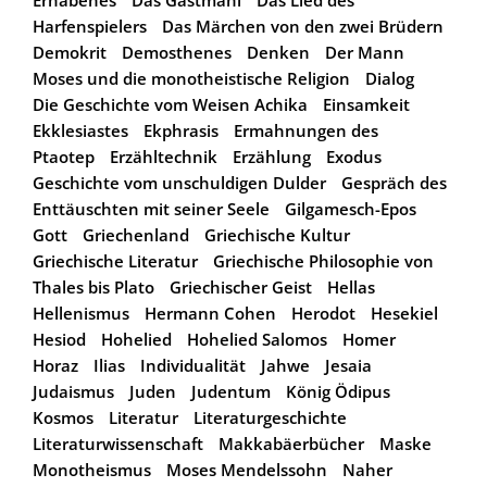
Harfenspielers
Das Märchen von den zwei Brüdern
Demokrit
Demosthenes
Denken
Der Mann
Moses und die monotheistische Religion
Dialog
Die Geschichte vom Weisen Achika
Einsamkeit
Ekklesiastes
Ekphrasis
Ermahnungen des
Ptaotep
Erzähltechnik
Erzählung
Exodus
Geschichte vom unschuldigen Dulder
Gespräch des
Enttäuschten mit seiner Seele
Gilgamesch-Epos
Gott
Griechenland
Griechische Kultur
Griechische Literatur
Griechische Philosophie von
Thales bis Plato
Griechischer Geist
Hellas
Hellenismus
Hermann Cohen
Herodot
Hesekiel
Hesiod
Hohelied
Hohelied Salomos
Homer
Horaz
Ilias
Individualität
Jahwe
Jesaia
Judaismus
Juden
Judentum
König Ödipus
Kosmos
Literatur
Literaturgeschichte
Literaturwissenschaft
Makkabäerbücher
Maske
Monotheismus
Moses Mendelssohn
Naher