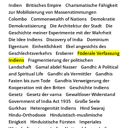
Indien
Britisches Empire
Charismatische Fähigkeit
zur Mobilisierung von Massenstimmungen
Colombo
Commonwealth of Nations
Demokratie
Demokratisierung
Die Architektur der Stadt
Die
Geschichte meiner Experimente mit der Wahrheit
Die Idee Indiens
Discovery of India
Dominium
Eigentum
Einheitlichkeit
Ekel angesichts des
Geschlechtsverkehrs
Eroberer
Föderale Verfassung
Indiens
Fragmentierung der politischen
Landschaft
Gamal abdel Nasser
Gandhi: A Political
and Spiritual Life
Gandhi als Vermittler
Gandhis
Fasten bis zum Tode
Gandhis Verweigerung der
Kooperation mit den Briten
Geschichte Indiens
Gesetz
Gesetz der varna
Gewaltloser Widerstand
Government of India Act 1935
Große Seele
Gurkhas
Heterogenität Indiens
Hind Swaraj
Hindu-Orthodoxie
Hinduistisch-muslimische
Einigkeit
Hinduistische Fürsten
Imperiales