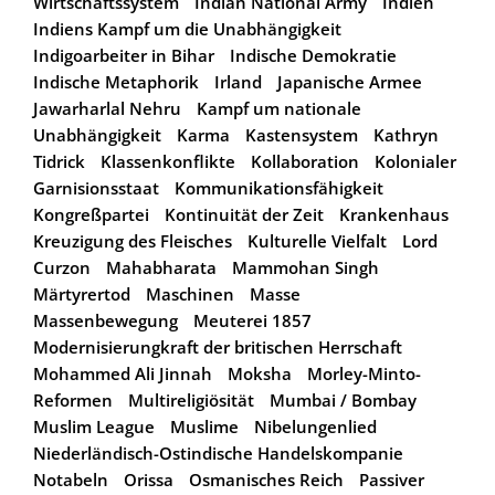
Wirtschaftssystem
Indian National Army
Indien
Indiens Kampf um die Unabhängigkeit
Indigoarbeiter in Bihar
Indische Demokratie
Indische Metaphorik
Irland
Japanische Armee
Jawarharlal Nehru
Kampf um nationale
Unabhängigkeit
Karma
Kastensystem
Kathryn
Tidrick
Klassenkonflikte
Kollaboration
Kolonialer
Garnisionsstaat
Kommunikationsfähigkeit
Kongreßpartei
Kontinuität der Zeit
Krankenhaus
Kreuzigung des Fleisches
Kulturelle Vielfalt
Lord
Curzon
Mahabharata
Mammohan Singh
Märtyrertod
Maschinen
Masse
Massenbewegung
Meuterei 1857
Modernisierungkraft der britischen Herrschaft
Mohammed Ali Jinnah
Moksha
Morley-Minto-
Reformen
Multireligiösität
Mumbai / Bombay
Muslim League
Muslime
Nibelungenlied
Niederländisch-Ostindische Handelskompanie
Notabeln
Orissa
Osmanisches Reich
Passiver