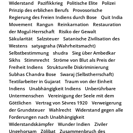
Widerstand
Pazifikkrieg
Politische Elite
Polizei
Prinzip des erblichen Berufs
Provosorische
Regierung des Freien Indiens durch Bose
Quit India
Movement
Rangun
Reinkarnation
Restauration
der Mogul-Herrschaft
Risiko der Gewalt
Säkularität
Salzsteuer
Satanische Zivilisation des
Westens
satyagraha (Wahrheitsmacht)
Selbstbestimmung
shudra
Sieg über Ambedkar
Sikhs
Stimmrecht
Ströme von Blut als Preis der
Freiheit Indiens
Strukturelle Diskriminierung
Subhas Chandra Bose
Swaraj (Selbstherrschaft)
Textilarbeiter in Gujarat
Traum von der Einheit
Indiens
Unabhängigkeit Indiens
Unberührbare
Untermenschen
Vereinigung der Seele mit dem
Göttlichen
Vertrag von Sèvres 1920
Verweigerung
der Grundsteuer
Wahlrecht
Widerstand gegen alle
Forderungen nach Unabhängigkeit
Widerstandskämpfer
Wunder Indien
Ziviler
Ungehorsam
Zölibat
Zusammenbruch des