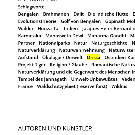
Schlagworte
Bengalen
Brahmanen
Dalit
Die indische Hütte
E
Evolutionstheorie
Golf von Bengalen
Gopinath Mo
Wälder
Hunza-Tal
Indien
Jacques Henri Bernardin
Karnataka
Mahasweta Dewi
Mahatma Gandhi
M
Partner
Nationalparks
Natur
Naturgeschichte
N
Naturverklärung
Naturwahrnehmung
Naturwisse
Aufstand
Ökologie / Umwelt
Orissa
Ostindien-Ko
Projekt Tiger
Religion / Glaube
Romantische Natur
Naturverklärung und die Gegenwart des Menschen in
Tempel des Jannagath
Umwelt-Unbewußtes
Vede
France
Waldschutzgebiet (reserve forst)
Wildnis
AUTOREN UND KÜNSTLER