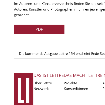
Im Autoren- und Künstlerverzeichnis finden Sie alle seit
Autoren, Künstler und Photographen mit ihren jeweilige
geordnet.
PDF
Die kommende Ausgabe Lettre 154 erscheint Ende Se
DAS IST LETTRE
DAS MACHT LETTRE
I
FUSSZEILE
Über Lettre
Projekte
A
Netzwerk
Kunsteditionen
P