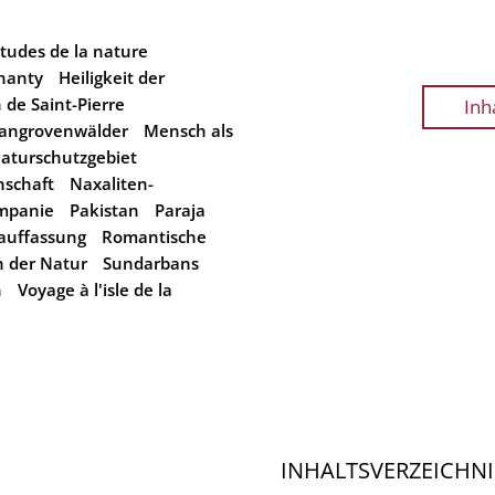
tudes de la nature
hanty
Heiligkeit der
 de Saint-Pierre
Inh
angrovenwälder
Mensch als
aturschutzgebiet
nschaft
Naxaliten-
mpanie
Pakistan
Paraja
auffassung
Romantische
 der Natur
Sundarbans
n
Voyage à l'isle de la
INHALTSVERZEICHNI