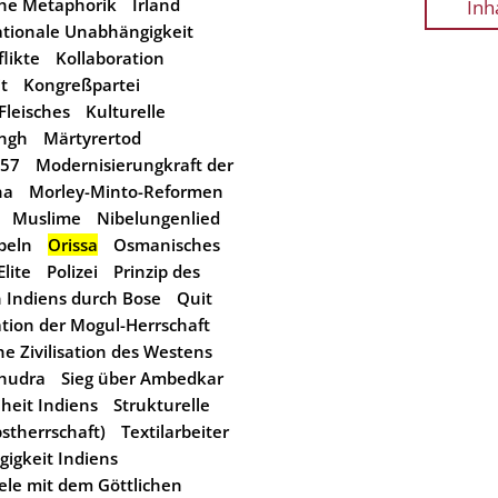
che Metaphorik
Irland
Inh
tionale Unabhängigkeit
likte
Kollaboration
t
Kongreßpartei
Fleisches
Kulturelle
ngh
Märtyrertod
857
Modernisierungkraft der
ha
Morley-Minto-Reformen
Muslime
Nibelungenlied
beln
Orissa
Osmanisches
Elite
Polizei
Prinzip des
n Indiens durch Bose
Quit
tion der Mogul-Herrschaft
he Zivilisation des Westens
hudra
Sieg über Ambedkar
iheit Indiens
Strukturelle
bstherrschaft)
Textilarbeiter
igkeit Indiens
ele mit dem Göttlichen