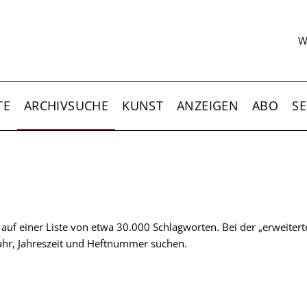
S
W
TE
ARCHIVSUCHE
KUNST
ANZEIGEN
ABO
SE
t auf einer Liste von etwa 30.000 Schlagworten. Bei der „erweiter
 Jahr, Jahreszeit und Heftnummer suchen.