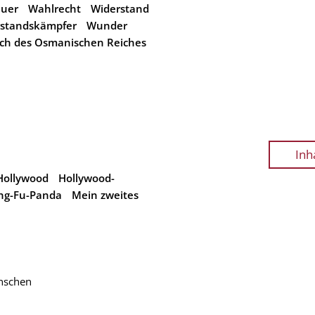
euer
Wahlrecht
Widerstand
standskämpfer
Wunder
h des Osmanischen Reiches
Inh
Hollywood
Hollywood-
ng-Fu-Panda
Mein zweites
enschen