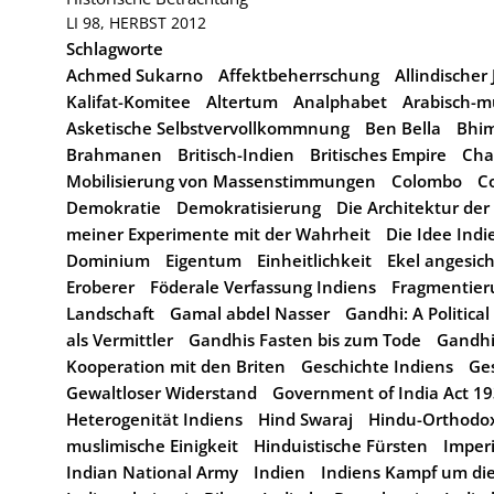
LI 98, HERBST 2012
Schlagworte
Achmed Sukarno
Affektbeherrschung
Allindische
Kalifat-Komitee
Altertum
Analphabet
Arabisch-m
Asketische Selbstvervollkommnung
Ben Bella
Bhi
Brahmanen
Britisch-Indien
Britisches Empire
Cha
Mobilisierung von Massenstimmungen
Colombo
C
Demokratie
Demokratisierung
Die Architektur der
meiner Experimente mit der Wahrheit
Die Idee Indi
Dominium
Eigentum
Einheitlichkeit
Ekel angesic
Eroberer
Föderale Verfassung Indiens
Fragmentieru
Landschaft
Gamal abdel Nasser
Gandhi: A Political
als Vermittler
Gandhis Fasten bis zum Tode
Gandhi
Kooperation mit den Briten
Geschichte Indiens
Ge
Gewaltloser Widerstand
Government of India Act 1
Heterogenität Indiens
Hind Swaraj
Hindu-Orthodo
muslimische Einigkeit
Hinduistische Fürsten
Imperi
Indian National Army
Indien
Indiens Kampf um di