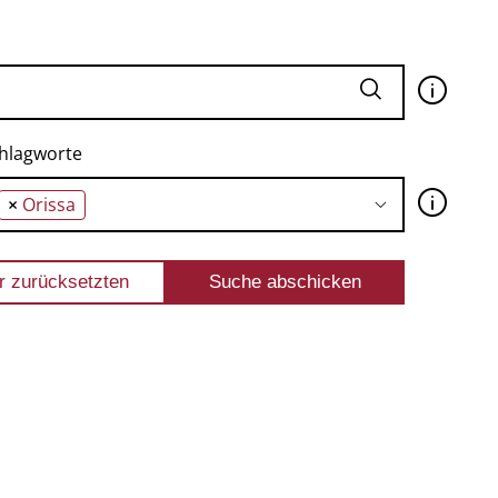
🛈
hlagworte
🛈
×
Orissa