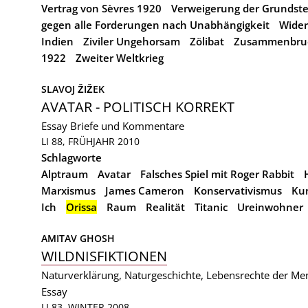
Vertrag von Sèvres 1920
Verweigerung der Grundst
gegen alle Forderungen nach Unabhängigkeit
Wider
Indien
Ziviler Ungehorsam
Zölibat
Zusammenbruc
1922
Zweiter Weltkrieg
SLAVOJ ŽIŽEK
AVATAR - POLITISCH KORREKT
Essay
Briefe und Kommentare
LI 88, FRÜHJAHR 2010
Schlagworte
Alptraum
Avatar
Falsches Spiel mit Roger Rabbit
Marxismus
James Cameron
Konservativismus
Ku
Ich
Orissa
Raum
Realität
Titanic
Ureinwohner
AMITAV GHOSH
WILDNISFIKTIONEN
Naturverklärung, Naturgeschichte, Lebensrechte der M
Essay
LI 83, WINTER 2008