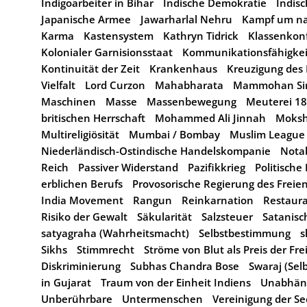
Indigoarbeiter in Bihar
Indische Demokratie
Indis
Japanische Armee
Jawarharlal Nehru
Kampf um na
Karma
Kastensystem
Kathryn Tidrick
Klassenkonf
Kolonialer Garnisionsstaat
Kommunikationsfähigkei
Kontinuität der Zeit
Krankenhaus
Kreuzigung des 
Vielfalt
Lord Curzon
Mahabharata
Mammohan Si
Maschinen
Masse
Massenbewegung
Meuterei 1
britischen Herrschaft
Mohammed Ali Jinnah
Moks
Multireligiösität
Mumbai / Bombay
Muslim League
Niederländisch-Ostindische Handelskompanie
Nota
Reich
Passiver Widerstand
Pazifikkrieg
Politische 
erblichen Berufs
Provosorische Regierung des Freie
India Movement
Rangun
Reinkarnation
Restaura
Risiko der Gewalt
Säkularität
Salzsteuer
Satanisc
satyagraha (Wahrheitsmacht)
Selbstbestimmung
s
Sikhs
Stimmrecht
Ströme von Blut als Preis der Fre
Diskriminierung
Subhas Chandra Bose
Swaraj (Sel
in Gujarat
Traum von der Einheit Indiens
Unabhäng
Unberührbare
Untermenschen
Vereinigung der Se