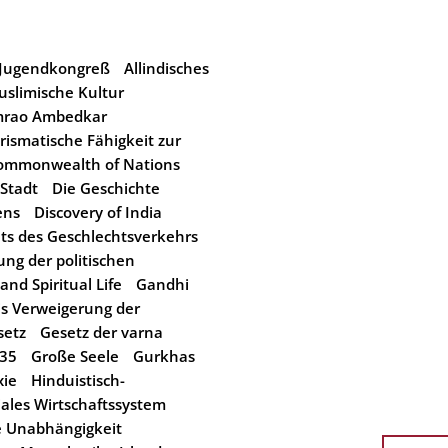
r Jugendkongreß
Allindisches
uslimische Kultur
mrao Ambedkar
rismatische Fähigkeit zur
ommonwealth of Nations
 Stadt
Die Geschichte
ens
Discovery of India
hts des Geschlechtsverkehrs
ng der politischen
 and Spiritual Life
Gandhi
s Verweigerung der
setz
Gesetz der varna
935
Große Seele
Gurkhas
xie
Hinduistisch-
ales Wirtschaftssystem
e Unabhängigkeit