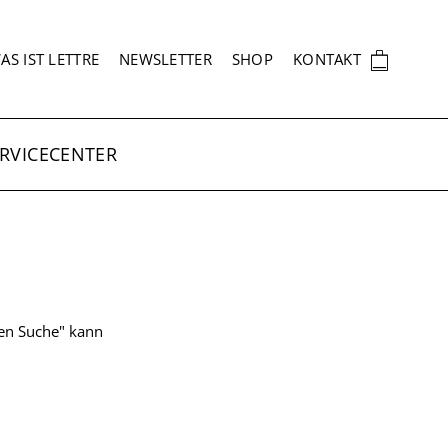
EKUNDÄRNAVIGATION
🛍
AS IST LETTRE
NEWSLETTER
SHOP
KONTAKT
RVICECENTER
ten Suche" kann