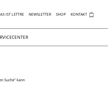
EKUNDÄRNAVIGATION
🛍
AS IST LETTRE
NEWSLETTER
SHOP
KONTAKT
RVICECENTER
ten Suche" kann