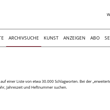
S
W
TE
ARCHIVSUCHE
KUNST
ANZEIGEN
ABO
SE
t auf einer Liste von etwa 30.000 Schlagworten. Bei der „erweiter
 Jahr, Jahreszeit und Heftnummer suchen.