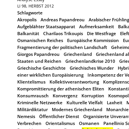
LI 98, HERBST 2012
Schlagworte
Akropolis
Andreas Papandreou
Arabischer Frühlin
Aufgeblähter Staatsapparat
Aufmerksamkeit
Balk
Balkanität
Charilaos Trikoupis
Die Westfrage
Elef
Osmanischen Reiches
Europäische Kommission
Eu
Fragmentierung der politischen Landschaft
Geheimd
Giorgos Papandreou
Griechenland
Griechenland al
Staaten und Reichen
Griechenlandkrise 2010
Grie
Griechische Geschichte
Griechisches Wunder
Hybri
einer wirklichen Europäisierung
Inkompetenz der V
Klientelismus
Kollektivverantwortung
Komplizensc
Kompromittierung der athenischen Eliten
Konstanti
Konsumrausch
Konvergenz
Korruption
Kosmopol
Kriminelle Netzwerke
Kulturelle Vielfalt
Laxheit
M
Militärdiktatur
Modernes Griechenland
Monarchie
Nemesis
Öffentlicher Dienst
Organisierte Unverant
Verbrechen
Orientalismus
Osmanen
Panellinio S