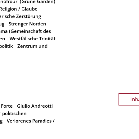
inofrouri (Grüne Garden)
Religion / Glaube
erische Zerstörung
ug
Strenger Norden
ma (Gemeinschaft des
den
Westfälische Trinität
olitik
Zentrum und
Inh
 Forte
Giulio Andreotti
r politischen
g
Verlorenes Paradies /