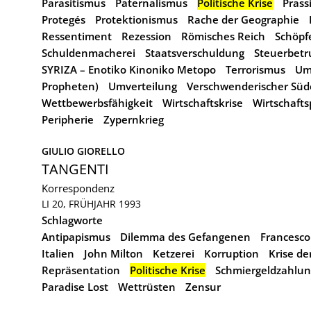
Parasitismus
Paternalismus
Politische Krise
Prass
Protegés
Protektionismus
Rache der Geographie
Ressentiment
Rezession
Römisches Reich
Schöpf
Schuldenmacherei
Staatsverschuldung
Steuerbetr
SYRIZA – Enotiko Kinoniko Metopo
Terrorismus
Um
Propheten)
Umverteilung
Verschwenderischer Sü
Wettbewerbsfähigkeit
Wirtschaftskrise
Wirtschaftsp
Peripherie
Zypernkrieg
GIULIO GIORELLO
TANGENTI
Korrespondenz
LI 20, FRÜHJAHR 1993
Schlagworte
Antipapismus
Dilemma des Gefangenen
Francesco
Italien
John Milton
Ketzerei
Korruption
Krise de
Repräsentation
Politische Krise
Schmiergeldzahlun
Paradise Lost
Wettrüsten
Zensur