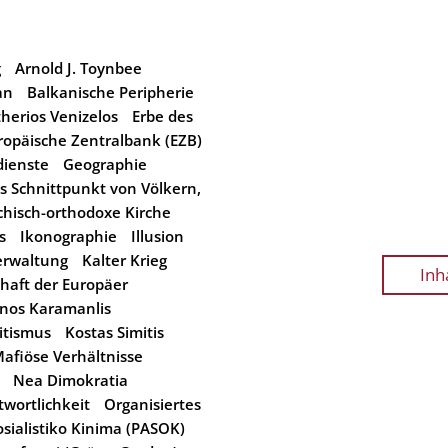
g
Arnold J. Toynbee
an
Balkanische Peripherie
therios Venizelos
Erbe des
ropäische Zentralbank (EZB)
ienste
Geographie
s Schnittpunkt von Völkern,
chisch-orthodoxe Kirche
s
Ikonographie
Illusion
erwaltung
Kalter Krieg
Inh
haft der Europäer
nos Karamanlis
itismus
Kostas Simitis
afiöse Verhältnisse
Nea Dimokratia
wortlichkeit
Organisiertes
osialistiko Kinima (PASOK)