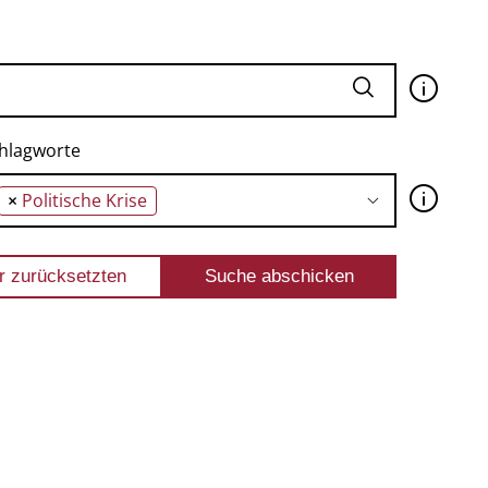
🛈
hlagworte
🛈
×
Politische Krise