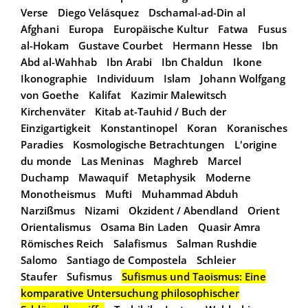
Verse
Diego Velásquez
Dschamal-ad-Din al
Afghani
Europa
Europäische Kultur
Fatwa
Fusus
al-Hokam
Gustave Courbet
Hermann Hesse
Ibn
Abd al-Wahhab
Ibn Arabi
Ibn Chaldun
Ikone
Ikonographie
Individuum
Islam
Johann Wolfgang
von Goethe
Kalifat
Kazimir Malewitsch
Kirchenväter
Kitab at-Tauhid / Buch der
Einzigartigkeit
Konstantinopel
Koran
Koranisches
Paradies
Kosmologische Betrachtungen
L'origine
du monde
Las Meninas
Maghreb
Marcel
Duchamp
Mawaquif
Metaphysik
Moderne
Monotheismus
Mufti
Muhammad Abduh
Narzißmus
Nizami
Okzident / Abendland
Orient
Orientalismus
Osama Bin Laden
Quasir Amra
Römisches Reich
Salafismus
Salman Rushdie
Salomo
Santiago de Compostela
Schleier
Staufer
Sufismus
Sufismus und Taoismus: Eine
komparative Untersuchung philosophischer