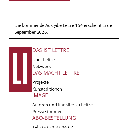
Die kommende Ausgabe Lettre 154 erscheint Ende
September 2026.
DAS IST LETTRE
FUSSZEILE
Über Lettre
Netzwerk
DAS MACHT LETTRE
Projekte
Kunsteditionen
IMAGE
Autoren und Künstler zu Lettre
Pressestimmen
ABO-BESTELLUNG
Tel.
030 30 87 04 62