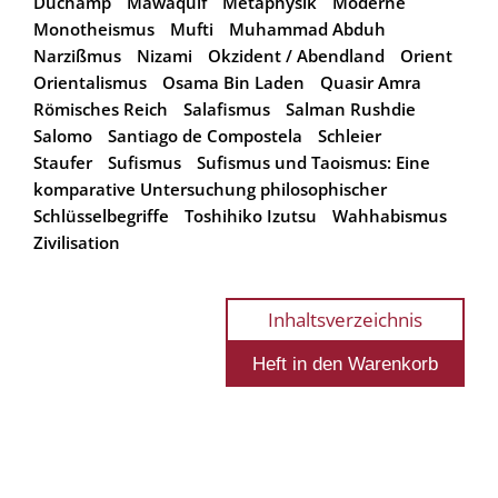
Duchamp
Mawaquif
Metaphysik
Moderne
Monotheismus
Mufti
Muhammad Abduh
Narzißmus
Nizami
Okzident / Abendland
Orient
Orientalismus
Osama Bin Laden
Quasir Amra
Römisches Reich
Salafismus
Salman Rushdie
Salomo
Santiago de Compostela
Schleier
Staufer
Sufismus
Sufismus und Taoismus: Eine
komparative Untersuchung philosophischer
Schlüsselbegriffe
Toshihiko Izutsu
Wahhabismus
Zivilisation
Inhaltsverzeichnis