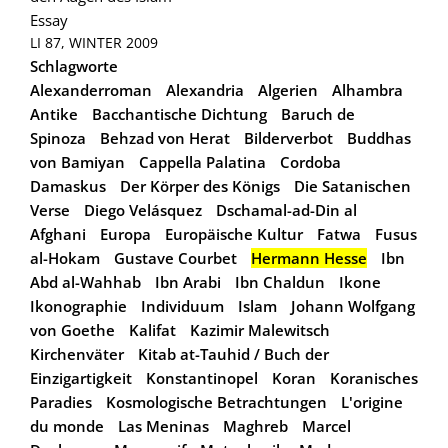
Essay
LI 87, WINTER 2009
Schlagworte
Alexanderroman
Alexandria
Algerien
Alhambra
Antike
Bacchantische Dichtung
Baruch de
Spinoza
Behzad von Herat
Bilderverbot
Buddhas
von Bamiyan
Cappella Palatina
Cordoba
Damaskus
Der Körper des Königs
Die Satanischen
Verse
Diego Velásquez
Dschamal-ad-Din al
Afghani
Europa
Europäische Kultur
Fatwa
Fusus
al-Hokam
Gustave Courbet
Hermann Hesse
Ibn
Abd al-Wahhab
Ibn Arabi
Ibn Chaldun
Ikone
Ikonographie
Individuum
Islam
Johann Wolfgang
von Goethe
Kalifat
Kazimir Malewitsch
Kirchenväter
Kitab at-Tauhid / Buch der
Einzigartigkeit
Konstantinopel
Koran
Koranisches
Paradies
Kosmologische Betrachtungen
L'origine
du monde
Las Meninas
Maghreb
Marcel