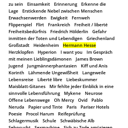
zu sein
Einsamkeit
Erinnerung
Erkenne die
Lage
Erstickende Nebel zwischen Menschen
Erwachsenwerden
Ewigkeit
Fernweh
Flipperspiel
Flirt
Frankreich
Freiheit / liberté
Freiheitsbedürfnis
Friedrich Hölderlin
Gefahr
inmitten der Toten und Lebendigen
Griechenland
Großstadt
Heidenheim
Hermann Hesse
Herzklopfen
Hyperion
I want you
Im Gespräch
mit meinen Lieblingsdämonen
James Brown
Jugend
Jungmännerphantasien
Kiff und Anis
Korinth
Lähmende Ungewißheit
Langeweile
Lebensreise
Liberté libre
Liebeskummer
Maisblatt-Gitanes
Mir fehlte jeder Einblick in eine
sinnvolle Lebensführung
Mykene
Neurose
Offene Lebenswege
Oh Mercy
Ovid
Pablo
Neruda
Papier und Tinte
Paris
Pariser Hotels
Poesie
Procol Harum
Reifeprüfung
Schlagermusik
Schule
Schwäbische Alb
Sehnsucht
Sexmachine
Sich zu Tode amüsieren