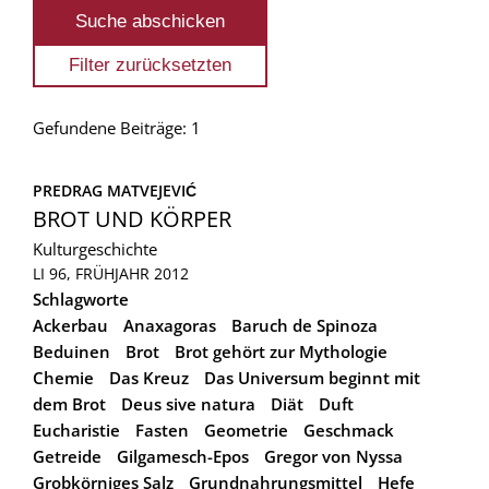
Gefundene Beiträge: 1
PREDRAG MATVEJEVIĆ
BROT UND KÖRPER
Kulturgeschichte
LI 96, FRÜHJAHR 2012
Schlagworte
Ackerbau
Anaxagoras
Baruch de Spinoza
Beduinen
Brot
Brot gehört zur Mythologie
Chemie
Das Kreuz
Das Universum beginnt mit
dem Brot
Deus sive natura
Diät
Duft
Eucharistie
Fasten
Geometrie
Geschmack
Getreide
Gilgamesch-Epos
Gregor von Nyssa
Grobkörniges Salz
Grundnahrungsmittel
Hefe