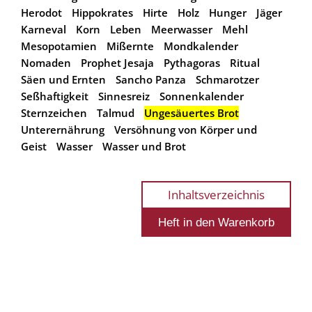
Herodot
Hippokrates
Hirte
Holz
Hunger
Jäger
Karneval
Korn
Leben
Meerwasser
Mehl
Mesopotamien
Mißernte
Mondkalender
Nomaden
Prophet Jesaja
Pythagoras
Ritual
Säen und Ernten
Sancho Panza
Schmarotzer
Seßhaftigkeit
Sinnesreiz
Sonnenkalender
Sternzeichen
Talmud
Ungesäuertes Brot
Unterernährung
Versöhnung von Körper und
Geist
Wasser
Wasser und Brot
Inhaltsverzeichnis