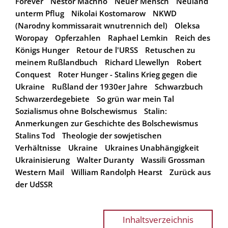
Forever
Nestor Machno
Neuer Mensch
Neuland
unterm Pflug
Nikolai Kostomarow
NKWD
(Narodny kommissarait wnutrennich del)
Oleksa
Woropay
Opferzahlen
Raphael Lemkin
Reich des
Königs Hunger
Retour de l'URSS
Retuschen zu
meinem Rußlandbuch
Richard Llewellyn
Robert
Conquest
Roter Hunger - Stalins Krieg gegen die
Ukraine
Rußland der 1930er Jahre
Schwarzbuch
Schwarzerdegebiete
So grün war mein Tal
Sozialismus ohne Bolschewismus
Stalin:
Anmerkungen zur Geschichte des Bolschewismus
Stalins Tod
Theologie der sowjetischen
Verhältnisse
Ukraine
Ukraines Unabhängigkeit
Ukrainisierung
Walter Duranty
Wassili Grossman
Western Mail
William Randolph Hearst
Zurück aus
der UdSSR
Inhaltsverzeichnis