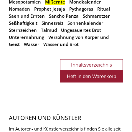
Mesopotamien
Mißernte
Mondkalender
Nomaden
Prophet Jesaja
Pythagoras
Ritual
Säen und Ernten
Sancho Panza
Schmarotzer
Seßhaftigkeit
Sinnesreiz
Sonnenkalender
Sternzeichen
Talmud
Ungesäuertes Brot
Unterernährung
Versöhnung von Körper und
Geist
Wasser
Wasser und Brot
Inhaltsverzeichnis
AUTOREN UND KÜNSTLER
Im Autoren- und Künstlerverzeichnis finden Sie alle seit