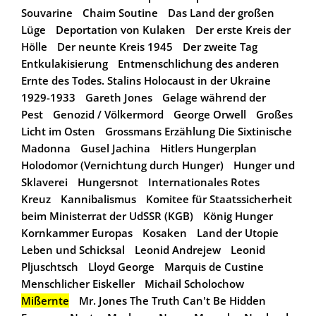
Souvarine
Chaim Soutine
Das Land der großen
Lüge
Deportation von Kulaken
Der erste Kreis der
Hölle
Der neunte Kreis 1945
Der zweite Tag
Entkulakisierung
Entmenschlichung des anderen
Ernte des Todes. Stalins Holocaust in der Ukraine
1929-1933
Gareth Jones
Gelage während der
Pest
Genozid / Völkermord
George Orwell
Großes
Licht im Osten
Grossmans Erzählung Die Sixtinische
Madonna
Gusel Jachina
Hitlers Hungerplan
Holodomor (Vernichtung durch Hunger)
Hunger und
Sklaverei
Hungersnot
Internationales Rotes
Kreuz
Kannibalismus
Komitee für Staatssicherheit
beim Ministerrat der UdSSR (KGB)
König Hunger
Kornkammer Europas
Kosaken
Land der Utopie
Leben und Schicksal
Leonid Andrejew
Leonid
Pljuschtsch
Lloyd George
Marquis de Custine
Menschlicher Eiskeller
Michail Scholochow
Mißernte
Mr. Jones The Truth Can't Be Hidden