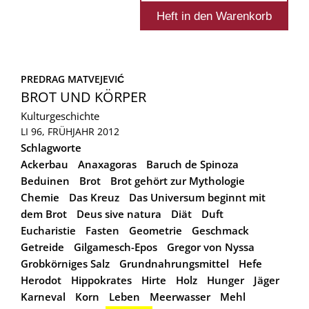
PREDRAG MATVEJEVIĆ
BROT UND KÖRPER
Kulturgeschichte
LI 96, FRÜHJAHR 2012
Schlagworte
Ackerbau
Anaxagoras
Baruch de Spinoza
Beduinen
Brot
Brot gehört zur Mythologie
Chemie
Das Kreuz
Das Universum beginnt mit
dem Brot
Deus sive natura
Diät
Duft
Eucharistie
Fasten
Geometrie
Geschmack
Getreide
Gilgamesch-Epos
Gregor von Nyssa
Grobkörniges Salz
Grundnahrungsmittel
Hefe
Herodot
Hippokrates
Hirte
Holz
Hunger
Jäger
Karneval
Korn
Leben
Meerwasser
Mehl