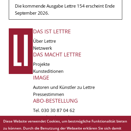
Die kommende Ausgabe Lettre 154 erscheint Ende
September 2026.
DAS IST LETTRE
FUSSZEILE
Über Lettre
Netzwerk
DAS MACHT LETTRE
Projekte
Kunsteditionen
IMAGE
Autoren und Künstler zu Lettre
Pressestimmen
ABO-BESTELLUNG
Tel.
030 30 87 04 62
vertrieb(at)lettre.de
Diese Website verwendet Cookies, um bestmögliche Funktionalität bieten
zu können. Durch die Benutzung der Webseite erklären Sie sich damit