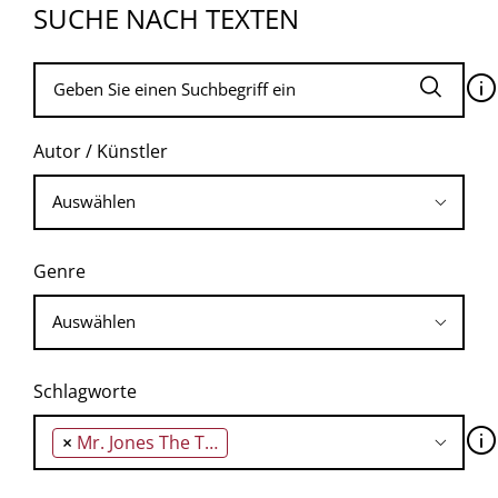
SUCHE NACH TEXTEN
🛈
Autor / Künstler
Genre
Schlagworte
🛈
×
Mr. Jones The Truth Can't Be Hidden Forever