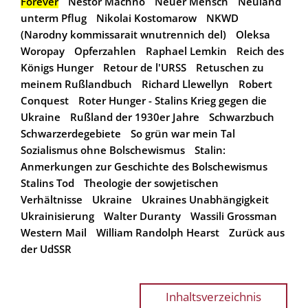
Forever
Nestor Machno
Neuer Mensch
Neuland
unterm Pflug
Nikolai Kostomarow
NKWD
(Narodny kommissarait wnutrennich del)
Oleksa
Woropay
Opferzahlen
Raphael Lemkin
Reich des
Königs Hunger
Retour de l'URSS
Retuschen zu
meinem Rußlandbuch
Richard Llewellyn
Robert
Conquest
Roter Hunger - Stalins Krieg gegen die
Ukraine
Rußland der 1930er Jahre
Schwarzbuch
Schwarzerdegebiete
So grün war mein Tal
Sozialismus ohne Bolschewismus
Stalin:
Anmerkungen zur Geschichte des Bolschewismus
Stalins Tod
Theologie der sowjetischen
Verhältnisse
Ukraine
Ukraines Unabhängigkeit
Ukrainisierung
Walter Duranty
Wassili Grossman
Western Mail
William Randolph Hearst
Zurück aus
der UdSSR
Inhaltsverzeichnis