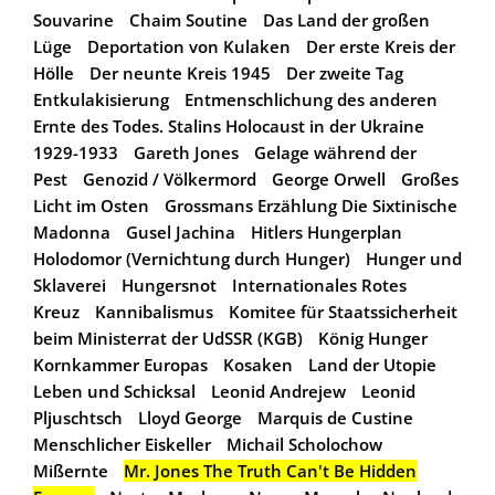
Souvarine
Chaim Soutine
Das Land der großen
Lüge
Deportation von Kulaken
Der erste Kreis der
Hölle
Der neunte Kreis 1945
Der zweite Tag
Entkulakisierung
Entmenschlichung des anderen
Ernte des Todes. Stalins Holocaust in der Ukraine
1929-1933
Gareth Jones
Gelage während der
Pest
Genozid / Völkermord
George Orwell
Großes
Licht im Osten
Grossmans Erzählung Die Sixtinische
Madonna
Gusel Jachina
Hitlers Hungerplan
Holodomor (Vernichtung durch Hunger)
Hunger und
Sklaverei
Hungersnot
Internationales Rotes
Kreuz
Kannibalismus
Komitee für Staatssicherheit
beim Ministerrat der UdSSR (KGB)
König Hunger
Kornkammer Europas
Kosaken
Land der Utopie
Leben und Schicksal
Leonid Andrejew
Leonid
Pljuschtsch
Lloyd George
Marquis de Custine
Menschlicher Eiskeller
Michail Scholochow
Mißernte
Mr. Jones The Truth Can't Be Hidden