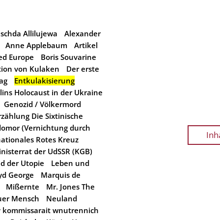
schda Allilujewa
Alexander
Anne Applebaum
Artikel
ied Europe
Boris Souvarine
tion von Kulaken
Der erste
ag
Entkulakisierung
lins Holocaust in der Ukraine
Genozid / Völkermord
zählung Die Sixtinische
omor (Vernichtung durch
Inh
nationales Rotes Kreuz
inisterrat der UdSSR (KGB)
d der Utopie
Leben und
yd George
Marquis de
Mißernte
Mr. Jones The
er Mensch
Neuland
kommissarait wnutrennich