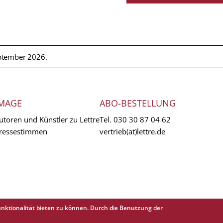
ptember 2026.
MAGE
ABO-BESTELLUNG
utoren und Künstler zu Lettre
Tel.
030 30 87 04 62
ressestimmen
vertrieb(at)lettre.de
nktionalität bieten zu können. Durch die Benutzung der
EXTR
AGB
Abo 