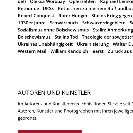
del)
Oleksa Woropay
Opferzahlen
Raphael Lemki
Retour de l'URSS
Retuschen zu meinem Rußlandbu
Robert Conquest
Roter Hunger - Stalins Krieg gegen
1930er Jahre
Schwarzbuch
Schwarzerdegebiete
S
Sozialismus ohne Bolschewismus
Stalin: Anmerkung
Bolschewismus
Stalins Tod
Theologie der sowjetisc
Ukraines Unabhängigkeit
Ukrainisierung
Walter D
Western Mail
William Randolph Hearst
Zurück aus
AUTOREN UND KÜNSTLER
Im Autoren- und Künstlerverzeichnis finden Sie alle seit
Autoren, Künstler und Photographen mit ihren jeweilige
geordnet.