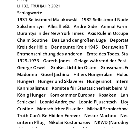
LI 132, FRÜHJAHR 2021
Schlagworte
1931 Selbstmord Majakowski
1932 Selbstmord Nade
Solschenizyn
Alles fließt
André Gide
Animal Farm
Durantys in der New York Times
Axis Rule in Occup
Chaim Soutine
Das Land der großen Lüge
Deporta
Kreis der Hölle
Der neunte Kreis 1945
Der zweite T
Entmenschlichung des anderen
Ernte des Todes. Sta
1929-1933
Gareth Jones
Gelage während der Pest
George Orwell
Großes Licht im Osten
Grossmans Er
Madonna
Gusel Jachina
Hitlers Hungerplan
Holod
Hunger)
Hunger und Sklaverei
Hungersnot
Inter
Kannibalismus
Komitee für Staatssicherheit beim M
König Hunger
Kornkammer Europas
Kosaken
Lan
Schicksal
Leonid Andrejew
Leonid Pljuschtsch
Llo
Custine
Menschlicher Eiskeller
Michail Scholochow
Truth Can't Be Hidden Forever
Nestor Machno
Neu
unterm Pflug
Nikolai Kostomarow
NKWD (Narodny 