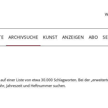
S
W
TE
ARCHIVSUCHE
KUNST
ANZEIGEN
ABO
SE
t auf einer Liste von etwa 30.000 Schlagworten. Bei der „erweiter
 Jahr, Jahreszeit und Heftnummer suchen.