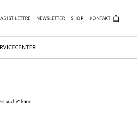
EKUNDÄRNAVIGATION
🛍
AS IST LETTRE
NEWSLETTER
SHOP
KONTAKT
RVICECENTER
ten Suche" kann