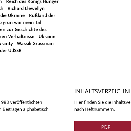
n
Reich des Königs Hunger
ch
Richard Llewellyn
 die Ukraine
Rußland der
o grün war mein Tal
en zur Geschichte des
hen Verhältnisse
Ukraine
uranty
Wassili Grossman
 der UdSSR
INHALTSVERZEICHNI
 1988 veröffentlichten
Hier finden Sie die Inhalts
n Beitragen alphabetisch
nach Heftnummern.
PDF