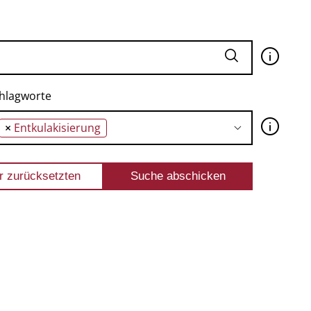
🛈
hlagworte
🛈
×
Entkulakisierung