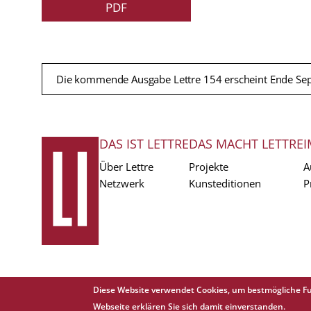
PDF
Die kommende Ausgabe Lettre 154 erscheint Ende Se
DAS IST LETTRE
DAS MACHT LETTRE
I
FUSSZEILE
Über Lettre
Projekte
A
Netzwerk
Kunsteditionen
P
Diese Website verwendet Cookies, um bestmögliche Fu
Copyright © 1988 - 2026 Lettre International. All rights reserved.
Webseite erklären Sie sich damit einverstanden.