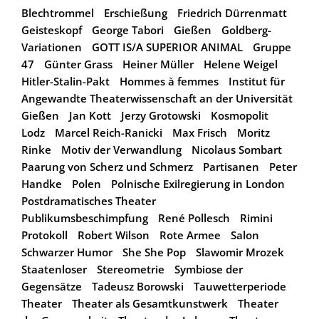
Blechtrommel
Erschießung
Friedrich Dürrenmatt
Geisteskopf
George Tabori
Gießen
Goldberg-
Variationen
GOTT IS/A SUPERIOR ANIMAL
Gruppe
47
Günter Grass
Heiner Müller
Helene Weigel
Hitler-Stalin-Pakt
Hommes à femmes
Institut für
Angewandte Theaterwissenschaft an der Universität
Gießen
Jan Kott
Jerzy Grotowski
Kosmopolit
Lodz
Marcel Reich-Ranicki
Max Frisch
Moritz
Rinke
Motiv der Verwandlung
Nicolaus Sombart
Paarung von Scherz und Schmerz
Partisanen
Peter
Handke
Polen
Polnische Exilregierung in London
Postdramatisches Theater
Publikumsbeschimpfung
René Pollesch
Rimini
Protokoll
Robert Wilson
Rote Armee
Salon
Schwarzer Humor
She She Pop
Slawomir Mrozek
Staatenloser
Stereometrie
Symbiose der
Gegensätze
Tadeusz Borowski
Tauwetterperiode
Theater
Theater als Gesamtkunstwerk
Theater