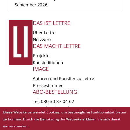
September 2026.
DAS IST LETTRE
FUSSZEILE
Über Lettre
Netzwerk
DAS MACHT LETTRE
Projekte
Kunsteditionen
IMAGE
Autoren und Künstler zu Lettre
Pressestimmen
ABO-BESTELLUNG
Tel.
030 30 87 04 62
vertrieb(at)lettre.de
Diese Website verwendet Cookies, um bestmögliche Funktionalität bieten
zu können. Durch die Benutzung der Webseite erklären Sie sich damit
Copyright © 1988 - 2026 Lettre International. All rights reserved.
einverstanden.