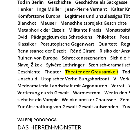
Tod in Berlin
Geschichte
Geschichte als Sackgasse
Henker
Inge Müller
Jean-Pierre Vernant
Kalter Kr
Komfortzone Europa
Legitimes und unzulässiges Tö
Blanchot
Mauser
Menschheitsprojekt Geschichte
Metaphorik der Eiszeit
Militante Praxis
Monstrosit
Ovid
Pädagogicum des Schreckens
Philoktet
Poes
Klassiker
Postutopische Gegenwart
Quartett
Regu
Renaissance der Eiszeit
Réné Girard
Risiko der Ans
Ruinen von Europa
Schreckensszenarien
Sich die
Slavoj Žižek
Sylvère Lothringer
Szenisch-dramatis
Geschichte
Theater
Theater der Grausamkeit
Tod
Unschuld
Utopischer Verheißungshorizont
V
Ver
Medeamateria Landschaft mit Argonauten
Verrat
Vertierung durch Gewalt
Wärmestrom
Wer in den S
sieht ist ein Vampir
Wolokolamsker Chaussee
Zem
Zur Abschaffung von Gewalt Gewalt aufwenden
Zuv
VALERIJ PODOROGA
DAS HERREN-MONSTER