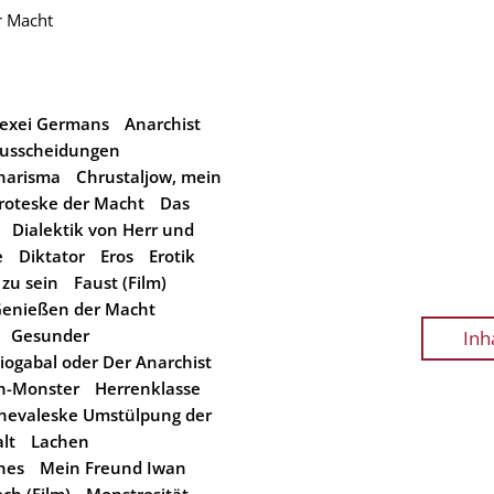
r Macht
lexei Germans
Anarchist
usscheidungen
harisma
Chrustaljow, mein
roteske der Macht
Das
Dialektik von Herr und
e
Diktator
Eros
Erotik
t zu sein
Faust (Film)
enießen der Macht
Gesunder
Inh
iogabal oder Der Anarchist
n-Monster
Herrenklasse
nevaleske Umstülpung der
lt
Lachen
nes
Mein Freund Iwan