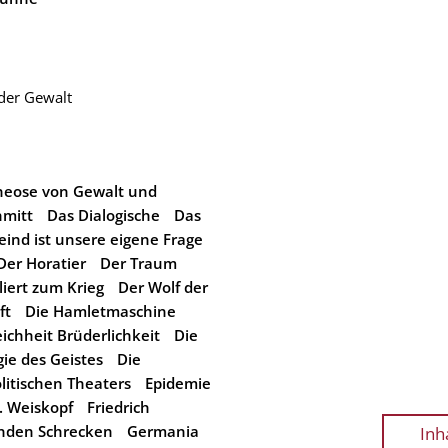
 der Gewalt
heose von Gewalt und
hmitt
Das Dialogische
Das
eind ist unsere eigene Frage
Der Horatier
Der Traum
iert zum Krieg
Der Wolf der
ft
Die Hamletmaschine
eichheit Brüderlichkeit
Die
ie des Geistes
Die
litischen Theaters
Epidemie
. Weiskopf
Friedrich
nden Schrecken
Germania
Inh