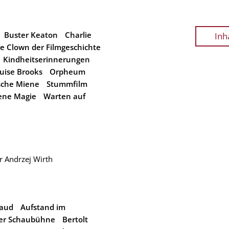
Buster Keaton
Charlie
Inh
e Clown der Filmgeschichte
Kindheitserinnerungen
uise Brooks
Orpheum
sche Miene
Stummfilm
ene Magie
Warten auf
r Andrzej Wirth
taud
Aufstand im
ner Schaubühne
Bertolt