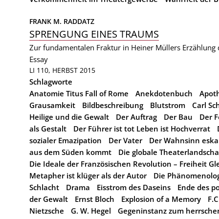
FRANK M. RADDATZ
SPRENGUNG EINES TRAUMS
Zur fundamentalen Fraktur in Heiner Müllers Erzählung
Essay
LI 110, HERBST 2015
Schlagworte
Anatomie Titus Fall of Rome
Anekdotenbuch
Apot
Grausamkeit
Bildbeschreibung
Blutstrom
Carl Sc
Heilige und die Gewalt
Der Auftrag
Der Bau
Der F
als Gestalt
Der Führer ist tot Leben ist Hochverrat
sozialer Emazipation
Der Vater
Der Wahnsinn eskal
aus dem Süden kommt
Die globale Theaterlandscha
Die Ideale der Französischen Revolution – Freiheit Gl
Metapher ist klüger als der Autor
Die Phänomenolog
Schlacht
Drama
Eisstrom des Daseins
Ende des po
der Gewalt
Ernst Bloch
Explosion of a Memory
F.C
Nietzsche
G. W. Hegel
Gegeninstanz zum herrsche