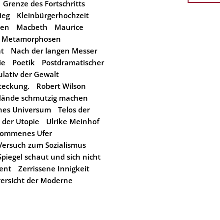
Grenze des Fortschritts
ieg
Kleinbürgerhochzeit
ten
Macbeth
Maurice
Metamorphosen
ät
Nach der langen Messer
ie
Poetik
Postdramatischer
lativ der Gewalt
teckung.
Robert Wilson
 Hände schmutzig machen
ches Universum
Telos der
 der Utopie
Ulrike Meinhof
kommenes Ufer
Versuch zum Sozialismus
piegel schaut und sich nicht
ent
Zerrissene Innigkeit
ersicht der Moderne