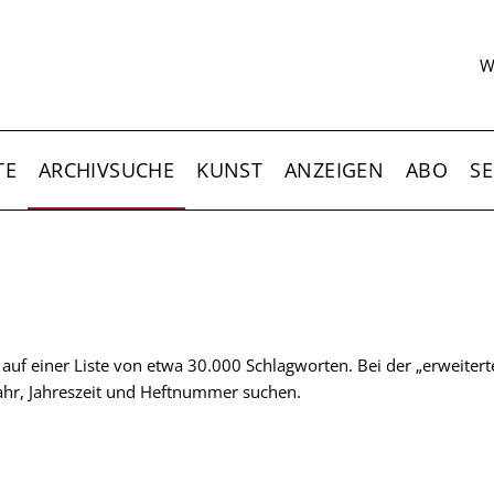
S
W
TE
ARCHIVSUCHE
KUNST
ANZEIGEN
ABO
SE
t auf einer Liste von etwa 30.000 Schlagworten. Bei der „erweiter
 Jahr, Jahreszeit und Heftnummer suchen.