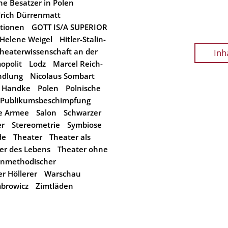
e Besatzer in Polen
drich Dürrenmatt
ationen
GOTT IS/A SUPERIOR
Helene Weigel
Hitler-Stalin-
Theaterwissenschaft an der
Inh
opolit
Lodz
Marcel Reich-
ndlung
Nicolaus Sombart
r Handke
Polen
Polnische
Publikumsbeschimpfung
e Armee
Salon
Schwarzer
er
Stereometrie
Symbiose
de
Theater
Theater als
er des Lebens
Theater ohne
nmethodischer
r Höllerer
Warschau
browicz
Zimtläden