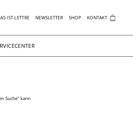
EKUNDÄRNAVIGATION
🛍
AS IST LETTRE
NEWSLETTER
SHOP
KONTAKT
RVICECENTER
ten Suche" kann