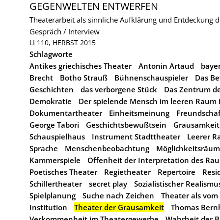
GEGENWELTEN ENTWERFEN
Theaterarbeit als sinnliche Aufklärung und Entdeckung 
Gespräch / Interview
LI 110, HERBST 2015
Schlagworte
Antikes griechisches Theater
Antonin Artaud
bayer
Brecht
Botho Strauß
Bühnenschauspieler
Das Be
Geschichten
das verborgene Stück
Das Zentrum der
Demokratie
Der spielende Mensch im leeren Raum i
Dokumentartheater
Einheitsmeinung
Freundschaft
George Tabori
Geschichtsbewußtsein
Grausamkeit
Schauspielhaus
Instrument Stadttheater
Leerer 
Sprache
Menschenbeobachtung
Möglichkeitsräu
Kammerspiele
Offenheit der Interpretation des Ra
Poetisches Theater
Regietheater
Repertoire
Resi
Schillertheater
secret play
Sozialistischer Realismu
Spielplanung
Suche nach Zeichen
Theater als vom 
Institution
Theater der Grausamkeit
Thomas Bern
Verkommenheit im Theatergewerbe
Wahrheit der 