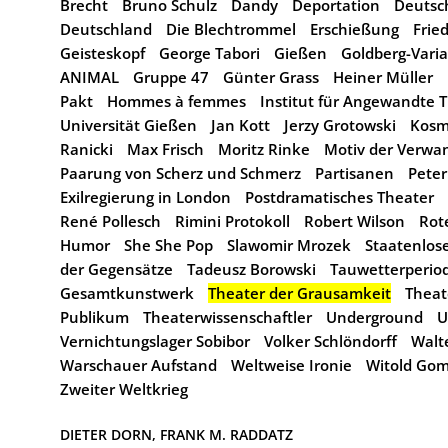
Brecht
Bruno Schulz
Dandy
Deportation
Deutsch
Deutschland
Die Blechtrommel
Erschießung
Frie
Geisteskopf
George Tabori
Gießen
Goldberg-Vari
ANIMAL
Gruppe 47
Günter Grass
Heiner Müller
Pakt
Hommes à femmes
Institut für Angewandte 
Universität Gießen
Jan Kott
Jerzy Grotowski
Kosm
Ranicki
Max Frisch
Moritz Rinke
Motiv der Verwa
Paarung von Scherz und Schmerz
Partisanen
Pete
Exilregierung in London
Postdramatisches Theater
René Pollesch
Rimini Protokoll
Robert Wilson
Rot
Humor
She She Pop
Slawomir Mrozek
Staatenlos
der Gegensätze
Tadeusz Borowski
Tauwetterperio
Gesamtkunstwerk
Theater der Grausamkeit
Theat
Publikum
Theaterwissenschaftler
Underground
U
Vernichtungslager Sobibor
Volker Schlöndorff
Walte
Warschauer Aufstand
Weltweise Ironie
Witold Gom
Zweiter Weltkrieg
DIETER DORN, 
FRANK M. RADDATZ