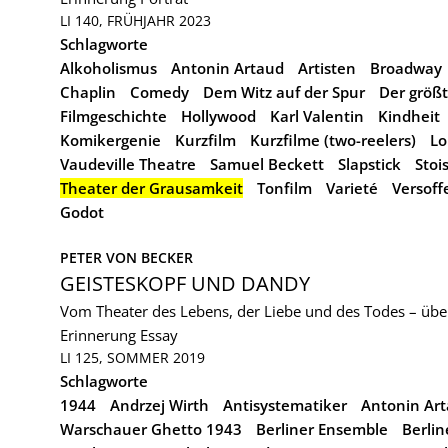
LI 140, FRÜHJAHR 2023
Schlagworte
Alkoholismus
Antonin Artaud
Artisten
Broadway
Chaplin
Comedy
Dem Witz auf der Spur
Der größt
Filmgeschichte
Hollywood
Karl Valentin
Kindheit
Komikergenie
Kurzfilm
Kurzfilme (two-reelers)
Lo
Vaudeville Theatre
Samuel Beckett
Slapstick
Stoi
Theater der Grausamkeit
Tonfilm
Varieté
Versoff
Godot
PETER VON BECKER
GEISTESKOPF UND DANDY
Vom Theater des Lebens, der Liebe und des Todes – übe
Erinnerung
Essay
LI 125, SOMMER 2019
Schlagworte
1944
Andrzej Wirth
Antisystematiker
Antonin Ar
Warschauer Ghetto 1943
Berliner Ensemble
Berli