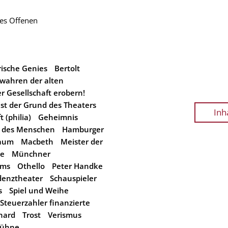
des Offenen
ische Genies
Bertolt
wahren der alten
 Gesellschaft erobern!
st der Grund des Theaters
Inh
 (philia)
Geheimnis
 des Menschen
Hamburger
Raum
Macbeth
Meister der
me
Münchner
ums
Othello
Peter Handke
denztheater
Schauspieler
s
Spiel und Weihe
Steuerzahler finanzierte
hard
Trost
Verismus
Bühne