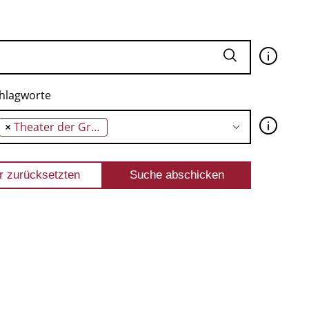
🛈
hlagworte
🛈
×
Theater der Grausamkeit