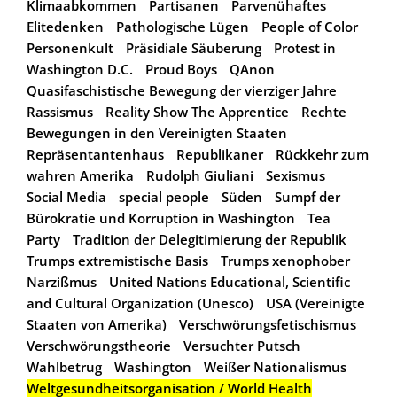
Klimaabkommen
Partisanen
Parvenühaftes
Elitedenken
Pathologische Lügen
People of Color
Personenkult
Präsidiale Säuberung
Protest in
Washington D.C.
Proud Boys
QAnon
Quasifaschistische Bewegung der vierziger Jahre
Rassismus
Reality Show The Apprentice
Rechte
Bewegungen in den Vereinigten Staaten
Repräsentantenhaus
Republikaner
Rückkehr zum
wahren Amerika
Rudolph Giuliani
Sexismus
Social Media
special people
Süden
Sumpf der
Bürokratie und Korruption in Washington
Tea
Party
Tradition der Delegitimierung der Republik
Trumps extremistische Basis
Trumps xenophober
Narzißmus
United Nations Educational, Scientific
and Cultural Organization (Unesco)
USA (Vereinigte
Staaten von Amerika)
Verschwörungsfetischismus
Verschwörungstheorie
Versuchter Putsch
Wahlbetrug
Washington
Weißer Nationalismus
Weltgesundheitsorganisation / World Health