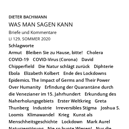
DIETER BACHMANN
WAS MAN SAGEN KANN
Briefe und Kommentare
LI 129, SOMMER 2020
Schlagworte
Armut
Bleiben Sie zu Hause, bitte!
Cholera
COVID-19
COVID-Virus (Corona)
David
Chipperfield
Die Natur schlägt zurück
Diphterie
Ebola
Elizabeth Kolbert
Ende des Lockdowns
Epidemics. The Impact of Germs and Their Power
Over Humanity
Erfindung der Quarantäne durch
die Venezianer im 15. Jahrhundert
Erkundung des
Naherholungsgebiets
Erster Weltkrieg
Greta
Thunberg
Industrie
Irreversibles Stigma
Joshua S.
Loomis
Klimawandel
Krieg
Kunst als
Menschheitsgeschichte
Lockdown
Mark Aurel
Naturzerstörung
Nie so bunte Wiesen!
Nur die