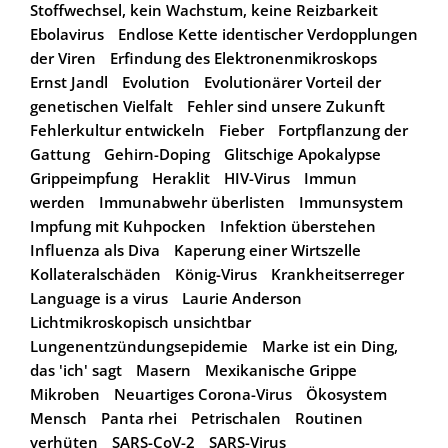
Stoffwechsel, kein Wachstum, keine Reizbarkeit
Ebolavirus
Endlose Kette identischer Verdopplungen
der Viren
Erfindung des Elektronenmikroskops
Ernst Jandl
Evolution
Evolutionärer Vorteil der
genetischen Vielfalt
Fehler sind unsere Zukunft
Fehlerkultur entwickeln
Fieber
Fortpflanzung der
Gattung
Gehirn-Doping
Glitschige Apokalypse
Grippeimpfung
Heraklit
HIV-Virus
Immun
werden
Immunabwehr überlisten
Immunsystem
Impfung mit Kuhpocken
Infektion überstehen
Influenza als Diva
Kaperung einer Wirtszelle
Kollateralschäden
König-Virus
Krankheitserreger
Language is a virus
Laurie Anderson
Lichtmikroskopisch unsichtbar
Lungenentzündungsepidemie
Marke ist ein Ding,
das 'ich' sagt
Masern
Mexikanische Grippe
Mikroben
Neuartiges Corona-Virus
Ökosystem
Mensch
Panta rhei
Petrischalen
Routinen
verhüten
SARS-CoV-2
SARS-Virus