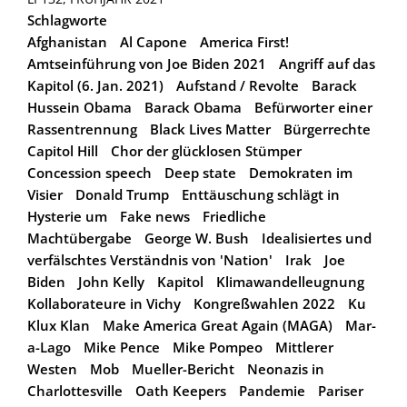
Schlagworte
Afghanistan
Al Capone
America First!
Amtseinführung von Joe Biden 2021
Angriff auf das
Kapitol (6. Jan. 2021)
Aufstand / Revolte
Barack
Hussein Obama
Barack Obama
Befürworter einer
Rassentrennung
Black Lives Matter
Bürgerrechte
Capitol Hill
Chor der glücklosen Stümper
Concession speech
Deep state
Demokraten im
Visier
Donald Trump
Enttäuschung schlägt in
Hysterie um
Fake news
Friedliche
Machtübergabe
George W. Bush
Idealisiertes und
verfälschtes Verständnis von 'Nation'
Irak
Joe
Biden
John Kelly
Kapitol
Klimawandelleugnung
Kollaborateure in Vichy
Kongreßwahlen 2022
Ku
Klux Klan
Make America Great Again (MAGA)
Mar-
a-Lago
Mike Pence
Mike Pompeo
Mittlerer
Westen
Mob
Mueller-Bericht
Neonazis in
Charlottesville
Oath Keepers
Pandemie
Pariser