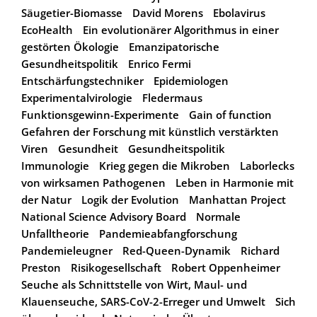
Säugetier-Biomasse
David Morens
Ebolavirus
EcoHealth
Ein evolutionärer Algorithmus in einer
gestörten Ökologie
Emanzipatorische
Gesundheitspolitik
Enrico Fermi
Entschärfungstechniker
Epidemiologen
Experimentalvirologie
Fledermaus
Funktionsgewinn-Experimente
Gain of function
Gefahren der Forschung mit künstlich verstärkten
Viren
Gesundheit
Gesundheitspolitik
Immunologie
Krieg gegen die Mikroben
Laborlecks
von wirksamen Pathogenen
Leben in Harmonie mit
der Natur
Logik der Evolution
Manhattan Project
National Science Advisory Board
Normale
Unfalltheorie
Pandemieabfangforschung
Pandemieleugner
Red-Queen-Dynamik
Richard
Preston
Risikogesellschaft
Robert Oppenheimer
Seuche als Schnittstelle von Wirt, Maul- und
Klauenseuche, SARS-CoV-2-Erreger und Umwelt
Sich