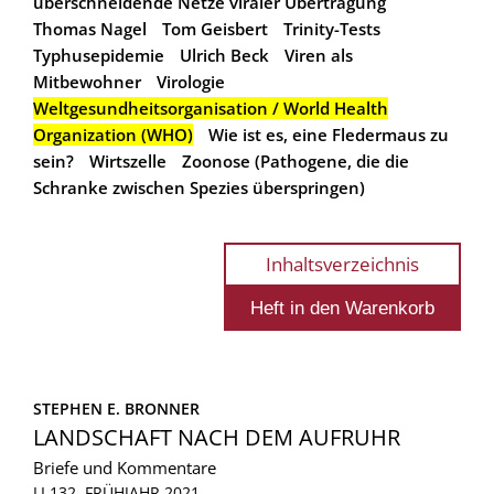
überschneidende Netze viraler Übertragung
Thomas Nagel
Tom Geisbert
Trinity-Tests
Typhusepidemie
Ulrich Beck
Viren als
Mitbewohner
Virologie
Weltgesundheitsorganisation / World Health
Organization (WHO)
Wie ist es, eine Fledermaus zu
sein?
Wirtszelle
Zoonose (Pathogene, die die
Schranke zwischen Spezies überspringen)
Inhaltsverzeichnis
STEPHEN E. BRONNER
LANDSCHAFT NACH DEM AUFRUHR
Briefe und Kommentare
LI 132, FRÜHJAHR 2021