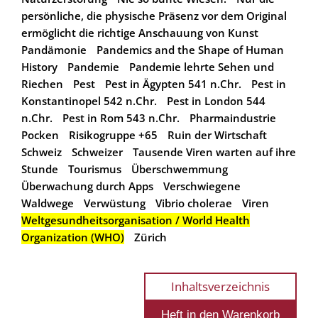
persönliche, die physische Präsenz vor dem Original
ermöglicht die richtige Anschauung von Kunst
Pandämonie
Pandemics and the Shape of Human
History
Pandemie
Pandemie lehrte Sehen und
Riechen
Pest
Pest in Ägypten 541 n.Chr.
Pest in
Konstantinopel 542 n.Chr.
Pest in London 544
n.Chr.
Pest in Rom 543 n.Chr.
Pharmaindustrie
Pocken
Risikogruppe +65
Ruin der Wirtschaft
Schweiz
Schweizer
Tausende Viren warten auf ihre
Stunde
Tourismus
Überschwemmung
Überwachung durch Apps
Verschwiegene
Waldwege
Verwüstung
Vibrio cholerae
Viren
Weltgesundheitsorganisation / World Health
Organization (WHO)
Zürich
Inhaltsverzeichnis