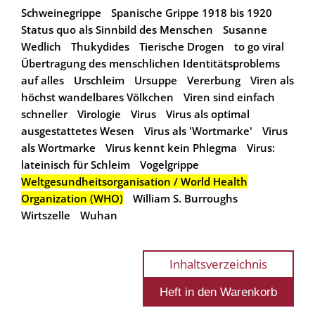
Schweinegrippe
Spanische Grippe 1918 bis 1920
Status quo als Sinnbild des Menschen
Susanne
Wedlich
Thukydides
Tierische Drogen
to go viral
Übertragung des menschlichen Identitätsproblems
auf alles
Urschleim
Ursuppe
Vererbung
Viren als
höchst wandelbares Völkchen
Viren sind einfach
schneller
Virologie
Virus
Virus als optimal
ausgestattetes Wesen
Virus als 'Wortmarke'
Virus
als Wortmarke
Virus kennt kein Phlegma
Virus:
lateinisch für Schleim
Vogelgrippe
Weltgesundheitsorganisation / World Health
Organization (WHO)
William S. Burroughs
Wirtszelle
Wuhan
Inhaltsverzeichnis