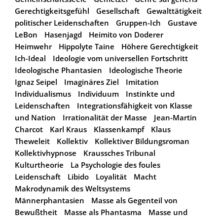
Gerechtigkeitsgefühl
Gesellschaft
Gewalttätigkeit
politischer Leidenschaften
Gruppen-Ich
Gustave
LeBon
Hasenjagd
Heimito von Doderer
Heimwehr
Hippolyte Taine
Höhere Gerechtigkeit
Ich-Ideal
Ideologie vom universellen Fortschritt
Ideologische Phantasien
Ideologische Theorie
Ignaz Seipel
Imaginäres Ziel
Imitation
Individualismus
Individuum
Instinkte und
Leidenschaften
Integrationsfähigkeit von Klasse
und Nation
Irrationalität der Masse
Jean-Martin
Charcot
Karl Kraus
Klassenkampf
Klaus
Theweleit
Kollektiv
Kollektiver Bildungsroman
Kollektivhypnose
Kraussches Tribunal
Kulturtheorie
La Psychologie des foules
Leidenschaft
Libido
Loyalität
Macht
Makrodynamik des Weltsystems
Männerphantasien
Masse als Gegenteil von
Bewußtheit
Masse als Phantasma
Masse und