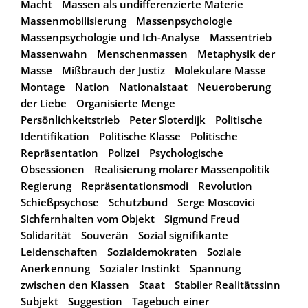
Macht
Massen als undifferenzierte Materie
Massenmobilisierung
Massenpsychologie
Massenpsychologie und Ich-Analyse
Massentrieb
Massenwahn
Menschenmassen
Metaphysik der
Masse
Mißbrauch der Justiz
Molekulare Masse
Montage
Nation
Nationalstaat
Neueroberung
der Liebe
Organisierte Menge
Persönlichkeitstrieb
Peter Sloterdijk
Politische
Identifikation
Politische Klasse
Politische
Repräsentation
Polizei
Psychologische
Obsessionen
Realisierung molarer Massenpolitik
Regierung
Repräsentationsmodi
Revolution
Schießpsychose
Schutzbund
Serge Moscovici
Sichfernhalten vom Objekt
Sigmund Freud
Solidarität
Souverän
Sozial signifikante
Leidenschaften
Sozialdemokraten
Soziale
Anerkennung
Sozialer Instinkt
Spannung
zwischen den Klassen
Staat
Stabiler Realitätssinn
Subjekt
Suggestion
Tagebuch einer