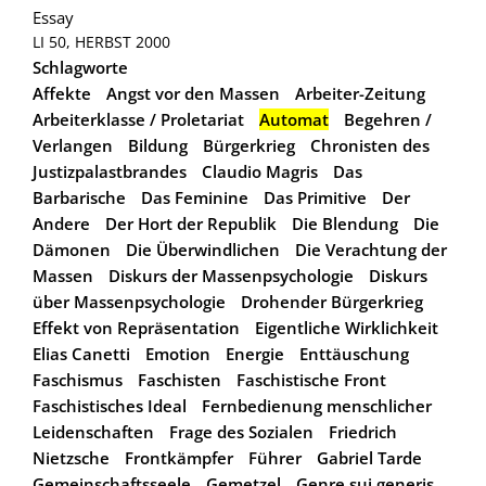
Essay
LI 50, HERBST 2000
Schlagworte
Affekte
Angst vor den Massen
Arbeiter-Zeitung
Arbeiterklasse / Proletariat
Automat
Begehren /
Verlangen
Bildung
Bürgerkrieg
Chronisten des
Justizpalastbrandes
Claudio Magris
Das
Barbarische
Das Feminine
Das Primitive
Der
Andere
Der Hort der Republik
Die Blendung
Die
Dämonen
Die Überwindlichen
Die Verachtung der
Massen
Diskurs der Massenpsychologie
Diskurs
über Massenpsychologie
Drohender Bürgerkrieg
Effekt von Repräsentation
Eigentliche Wirklichkeit
Elias Canetti
Emotion
Energie
Enttäuschung
Faschismus
Faschisten
Faschistische Front
Faschistisches Ideal
Fernbedienung menschlicher
Leidenschaften
Frage des Sozialen
Friedrich
Nietzsche
Frontkämpfer
Führer
Gabriel Tarde
Gemeinschaftsseele
Gemetzel
Genre sui generis