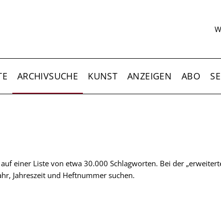
S
W
TE
ARCHIVSUCHE
KUNST
ANZEIGEN
ABO
SE
t auf einer Liste von etwa 30.000 Schlagworten. Bei der „erweiter
 Jahr, Jahreszeit und Heftnummer suchen.