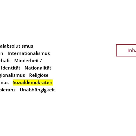
alabsolutismus
Inh
en
Internationalismus
chaft
Minderheit /
 Identität
Nationalität
gionalismus
Religiöse
smus
Sozialdemokraten
oleranz
Unabhängigkeit