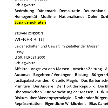
Schlagworte
Bedrohung
Dänemark
Demokratie
Deutschland
Homogenität
Muslime
Nationalismus
Opfer
Sch
Sozialdemokraten
STEFAN JONSSON
WIENER BLUT
Leidenschaften und Gewalt im Zeitalter der Massen
Essay
LI 50, HERBST 2000
Schlagworte
Affekte
Angst vor den Massen
Arbeiter-Zeitung
A
Automat
Begehren / Verlangen
Bildung
Bürgerkr
Justizpalastbrandes
Claudio Magris
Das Barbarisch
Primitive
Der Andere
Der Hort der Republik
Die B
Überwindlichen
Die Verachtung der Massen
Disku
Diskurs über Massenpsychologie
Drohender Bürgerk
Repräsentation
Eigentliche Wirklichkeit
Elias Canet