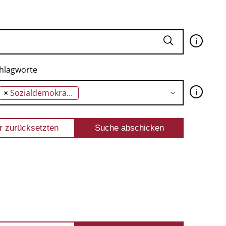
🛈
hlagworte
🛈
×
Sozialdemokraten