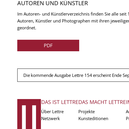
AUTOREN UND KÜNSTLER
Im Autoren- und Künstlerverzeichnis finden Sie alle seit
Autoren, Künstler und Photographen mit ihren jeweilige
geordnet.
PDF
Die kommende Ausgabe Lettre 154 erscheint Ende Se
DAS IST LETTRE
DAS MACHT LETTRE
I
FUSSZEILE
Über Lettre
Projekte
A
Netzwerk
Kunsteditionen
P