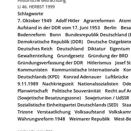
Historische Betrachtung
LI 46, HERBST 1999
Schlagworte
7. Oktober 1949
Adolf Hitler
Agrarreformen
Atom
Aufstand in der DDR vom 17. Juni 1953
Berlin
Besa
Bodenreform
Bonn
Bundesrepublik Deutschland (
Demokratische Republik (DDR)
Deutsche Ostgebiet
Deutsches Reich
Deutschland
Diktatur
Eigentum
Gewaltenteilung
Grundgesetz
Gründung der BRD
Gründungsverfassung der DDR
Hitlerismus
Josef St
Kommunisten
Kommunistische Internationale
Kom
Deutschlands (KPD)
Konrad Adenauer
Luftbrücke
9.11.1989
Nachkriegszeit
Nationalsozialisten
Ode
Planwirtschaft
Politische Souveränität
Recht auf Ar
(Sowjetische Besatzungszone)
Sowjetunion / UdSSR
Sozialistische Einheitspartei Deutschlands (SED)
Staa
Trizone
Verstaatlichung
Volksaufstand
Volkskam
Währungsreform 1948
Weimarer Republik
West-Be