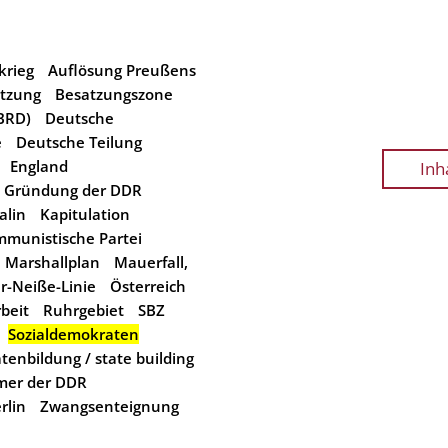
krieg
Auflösung Preußens
tzung
Besatzungszone
BRD)
Deutsche
e
Deutsche Teilung
England
Inh
Gründung der DDR
alin
Kapitulation
munistische Partei
Marshallplan
Mauerfall,
r-Neiße-Linie
Österreich
beit
Ruhrgebiet
SBZ
Sozialdemokraten
tenbildung / state building
mer der DDR
rlin
Zwangsenteignung