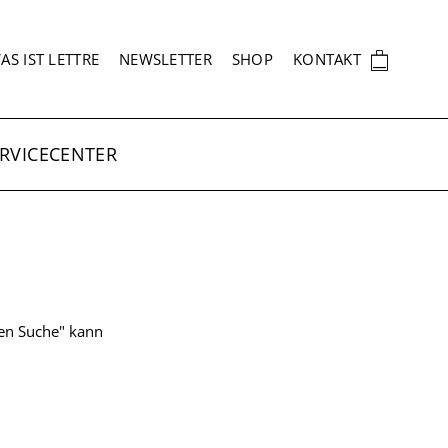
EKUNDÄRNAVIGATION
🛍
AS IST LETTRE
NEWSLETTER
SHOP
KONTAKT
RVICECENTER
ten Suche" kann