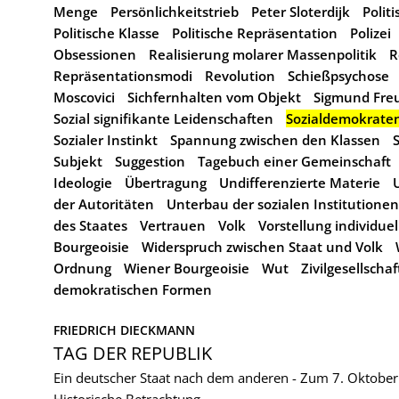
Menge
Persönlichkeitstrieb
Peter Sloterdijk
Polit
Politische Klasse
Politische Repräsentation
Polizei
Obsessionen
Realisierung molarer Massenpolitik
R
Repräsentationsmodi
Revolution
Schießpsychose
Moscovici
Sichfernhalten vom Objekt
Sigmund Fre
Sozial signifikante Leidenschaften
Sozialdemokrate
Sozialer Instinkt
Spannung zwischen den Klassen
Subjekt
Suggestion
Tagebuch einer Gemeinschaft
Ideologie
Übertragung
Undifferenzierte Materie
der Autoritäten
Unterbau der sozialen Institutionen
des Staates
Vertrauen
Volk
Vorstellung individue
Bourgeoisie
Widerspruch zwischen Staat und Volk
Ordnung
Wiener Bourgeoisie
Wut
Zivilgesellschaf
demokratischen Formen
FRIEDRICH DIECKMANN
TAG DER REPUBLIK
Ein deutscher Staat nach dem anderen - Zum 7. Oktobe