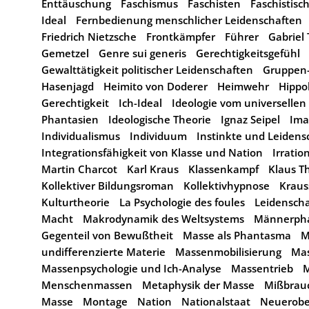
Enttäuschung
Faschismus
Faschisten
Faschistisc
Ideal
Fernbedienung menschlicher Leidenschaften
Friedrich Nietzsche
Frontkämpfer
Führer
Gabriel
Gemetzel
Genre sui generis
Gerechtigkeitsgefühl
Gewalttätigkeit politischer Leidenschaften
Gruppen-
Hasenjagd
Heimito von Doderer
Heimwehr
Hippo
Gerechtigkeit
Ich-Ideal
Ideologie vom universellen 
Phantasien
Ideologische Theorie
Ignaz Seipel
Ima
Individualismus
Individuum
Instinkte und Leidens
Integrationsfähigkeit von Klasse und Nation
Irratio
Martin Charcot
Karl Kraus
Klassenkampf
Klaus T
Kollektiver Bildungsroman
Kollektivhypnose
Kraus
Kulturtheorie
La Psychologie des foules
Leidenscha
Macht
Makrodynamik des Weltsystems
Männerpha
Gegenteil von Bewußtheit
Masse als Phantasma
M
undifferenzierte Materie
Massenmobilisierung
Mas
Massenpsychologie und Ich-Analyse
Massentrieb
Menschenmassen
Metaphysik der Masse
Mißbrauc
Masse
Montage
Nation
Nationalstaat
Neuerobe