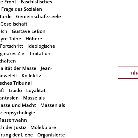
he Front
Faschistisches
Frage des Sozialen
 Tarde
Gemeinschaftsseele
Gesellschaft
Ich
Gustave LeBon
lyte Taine
Höhere
Fortschritt
Ideologische
ginäres Ziel
Imitation
chaften
nalität der Masse
Jean-
Inh
heweleit
Kollektiv
sches Tribunal
ft
Libido
Loyalität
ntasien
Masse als
asse und Macht
Massen als
senpsychologie
Massenwahn
h der Justiz
Molekulare
rung der Liebe
Organisierte