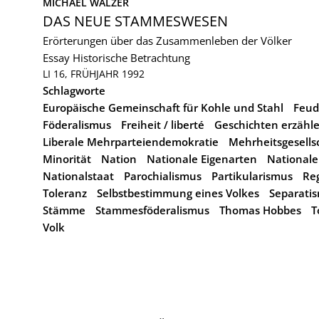
MICHAEL WALZER
DAS NEUE STAMMESWESEN
Erörterungen über das Zusammenleben der Völker
Essay
Historische Betrachtung
LI 16, FRÜHJAHR 1992
Schlagworte
Europäische Gemeinschaft für Kohle und Stahl
Feud
Föderalismus
Freiheit / liberté
Geschichten erzähl
Liberale Mehrparteiendemokratie
Mehrheitsgesells
Minorität
Nation
Nationale Eigenarten
Nationale
Nationalstaat
Parochialismus
Partikularismus
Re
Toleranz
Selbstbestimmung eines Volkes
Separati
Stämme
Stammesföderalismus
Thomas Hobbes
T
Volk