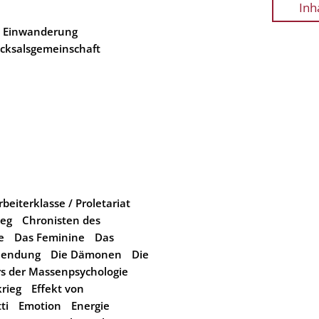
Inh
Einwanderung
icksalsgemeinschaft
rbeiterklasse / Proletariat
ieg
Chronisten des
e
Das Feminine
Das
lendung
Die Dämonen
Die
rs der Massenpsychologie
rieg
Effekt von
ti
Emotion
Energie