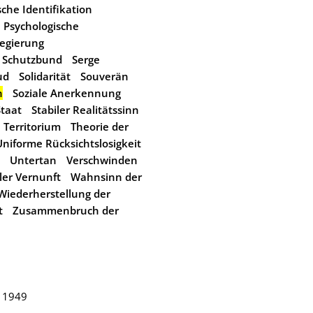
ische Identifikation
Psychologische
egierung
Schutzbund
Serge
ud
Solidarität
Souverän
n
Soziale Anerkennung
Staat
Stabiler Realitätssinn
Territorium
Theorie der
Uniforme Rücksichtslosigkeit
Untertan
Verschwinden
ller Vernunft
Wahnsinn der
Wiederherstellung der
t
Zusammenbruch der
r 1949