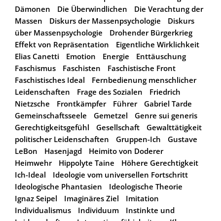
Dämonen
Die Überwindlichen
Die Verachtung der
Massen
Diskurs der Massenpsychologie
Diskurs
über Massenpsychologie
Drohender Bürgerkrieg
Effekt von Repräsentation
Eigentliche Wirklichkeit
Elias Canetti
Emotion
Energie
Enttäuschung
Faschismus
Faschisten
Faschistische Front
Faschistisches Ideal
Fernbedienung menschlicher
Leidenschaften
Frage des Sozialen
Friedrich
Nietzsche
Frontkämpfer
Führer
Gabriel Tarde
Gemeinschaftsseele
Gemetzel
Genre sui generis
Gerechtigkeitsgefühl
Gesellschaft
Gewalttätigkeit
politischer Leidenschaften
Gruppen-Ich
Gustave
LeBon
Hasenjagd
Heimito von Doderer
Heimwehr
Hippolyte Taine
Höhere Gerechtigkeit
Ich-Ideal
Ideologie vom universellen Fortschritt
Ideologische Phantasien
Ideologische Theorie
Ignaz Seipel
Imaginäres Ziel
Imitation
Individualismus
Individuum
Instinkte und