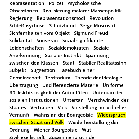
Repräsentation
Polizei
Psychologische
Obsessionen
Realisierung molarer Massenpolitik
Regierung
Repräsentationsmodi
Revolution
Schießpsychose
Schutzbund
Serge Moscovici
Sichfernhalten vom Objekt
Sigmund Freud
Solidarität
Souverän
Sozial signifikante
Leidenschaften
Sozialdemokraten
Soziale
Anerkennung
Sozialer Instinkt
Spannung
zwischen den Klassen
Staat
Stabiler Realitätssinn
Subjekt
Suggestion
Tagebuch einer
Gemeinschaft
Territorium
Theorie der Ideologie
Übertragung
Undifferenzierte Materie
Uniforme
Rücksichtslosigkeit der Autoritäten
Unterbau der
sozialen Institutionen
Untertan
Verschwinden des
Staates
Vertrauen
Volk
Vorstellung individueller
Vernunft
Wahnsinn der Bourgeoisie
Widerspruch
zwischen Staat und Volk
Wiederherstellung der
Ordnung
Wiener Bourgeoisie
Wut
Zivilgesellschaft
Zusammenbruch der