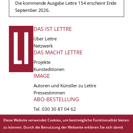
Die kommende Ausgabe Lettre 154 erscheint Ende
September 2026.
DAS IST LETTRE
FUSSZEILE
Über Lettre
Netzwerk
DAS MACHT LETTRE
Projekte
Kunsteditionen
IMAGE
Autoren und Künstler zu Lettre
Pressestimmen
ABO-BESTELLUNG
Tel.
030 30 87 04 62
vertrieb(at)lettre.de
Diese Website verwendet Cookies, um bestmögliche Funktionalität bieten
zu können. Durch die Benutzung der Webseite erklären Sie sich damit