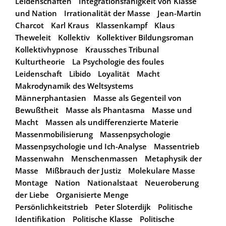
Leidenschaften
Integrationsfähigkeit von Klasse
und Nation
Irrationalität der Masse
Jean-Martin
Charcot
Karl Kraus
Klassenkampf
Klaus
Theweleit
Kollektiv
Kollektiver Bildungsroman
Kollektivhypnose
Kraussches Tribunal
Kulturtheorie
La Psychologie des foules
Leidenschaft
Libido
Loyalität
Macht
Makrodynamik des Weltsystems
Männerphantasien
Masse als Gegenteil von
Bewußtheit
Masse als Phantasma
Masse und
Macht
Massen als undifferenzierte Materie
Massenmobilisierung
Massenpsychologie
Massenpsychologie und Ich-Analyse
Massentrieb
Massenwahn
Menschenmassen
Metaphysik der
Masse
Mißbrauch der Justiz
Molekulare Masse
Montage
Nation
Nationalstaat
Neueroberung
der Liebe
Organisierte Menge
Persönlichkeitstrieb
Peter Sloterdijk
Politische
Identifikation
Politische Klasse
Politische