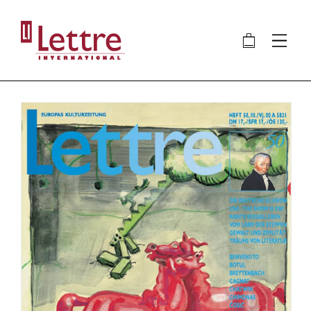
Direkt
zum
🛍
⋮
Inhalt