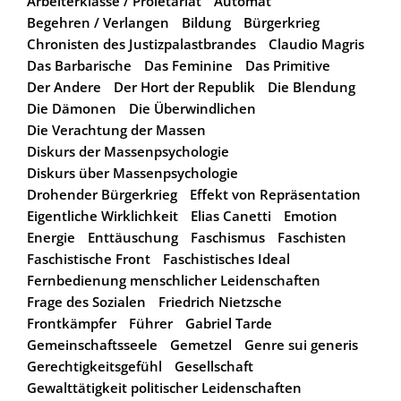
Arbeiterklasse / Proletariat
Automat
Begehren / Verlangen
Bildung
Bürgerkrieg
Chronisten des Justizpalastbrandes
Claudio Magris
Das Barbarische
Das Feminine
Das Primitive
Der Andere
Der Hort der Republik
Die Blendung
Die Dämonen
Die Überwindlichen
Die Verachtung der Massen
Diskurs der Massenpsychologie
Diskurs über Massenpsychologie
Drohender Bürgerkrieg
Effekt von Repräsentation
Eigentliche Wirklichkeit
Elias Canetti
Emotion
Energie
Enttäuschung
Faschismus
Faschisten
Faschistische Front
Faschistisches Ideal
Fernbedienung menschlicher Leidenschaften
Frage des Sozialen
Friedrich Nietzsche
Frontkämpfer
Führer
Gabriel Tarde
Gemeinschaftsseele
Gemetzel
Genre sui generis
Gerechtigkeitsgefühl
Gesellschaft
Gewalttätigkeit politischer Leidenschaften