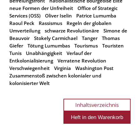
Befreiungsfront
nationalistische bourgeoise Elite
neue Formen der Unfreiheit
Office of Strategic
Services (OSS)
Oliver Iselin
Patrice Lumumba
Raoul Peck
Rassismus
Regeln der globalen
Umverteilung
schwarze Revolutionäre
Simone de
Beauvoir
Stokely Carmichael
Tanger
Thomas
Giefer
Tötung Lumumbas
Tourismus
Touristen
Tunis
Unabhängigkeit
Verlauf der
Entkolonialisierung
Verratene Revolution
Verschwiegenheit
Virginia
Washington Post
Zusammenstoß zwischen kolonialer und
kolonisierter Welt
Inhaltsverzeichnis