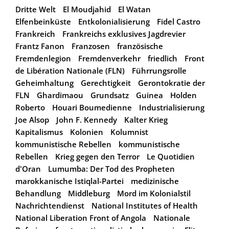
Dritte Welt
El Moudjahid
El Watan
Elfenbeinküste
Entkolonialisierung
Fidel Castro
Frankreich
Frankreichs exklusives Jagdrevier
Frantz Fanon
Franzosen
französische
Fremdenlegion
Fremdenverkehr
friedlich
Front
de Libération Nationale (FLN)
Führrungsrolle
Geheimhaltung
Gerechtigkeit
Gerontokratie der
FLN
Ghardimaou
Grundsatz
Guinea
Holden
Roberto
Houari Boumedienne
Industrialisierung
Joe Alsop
John F. Kennedy
Kalter Krieg
Kapitalismus
Kolonien
Kolumnist
kommunistische Rebellen
kommunistische
Rebellen
Krieg gegen den Terror
Le Quotidien
d'Oran
Lumumba: Der Tod des Propheten
marokkanische Istiqlal-Partei
medizinische
Behandlung
Middleburg
Mord im Kolonialstil
Nachrichtendienst
National Institutes of Health
National Liberation Front of Angola
Nationale