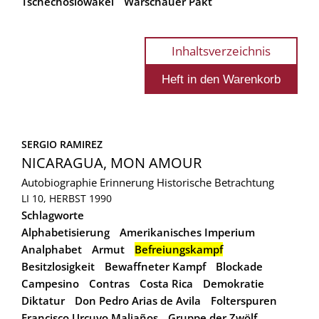
Tschechoslowakei
Warschauer Pakt
Inhaltsverzeichnis
SERGIO RAMIREZ
NICARAGUA, MON AMOUR
Autobiographie
Erinnerung
Historische Betrachtung
LI 10, HERBST 1990
Schlagworte
Alphabetisierung
Amerikanisches Imperium
Analphabet
Armut
Befreiungskampf
Besitzlosigkeit
Bewaffneter Kampf
Blockade
Campesino
Contras
Costa Rica
Demokratie
Diktatur
Don Pedro Arias de Avila
Folterspuren
Francisco Urcuyo Maliaños
Gruppe der Zwölf