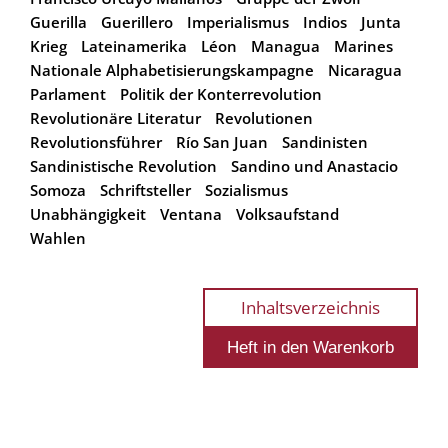
Guerilla
Guerillero
Imperialismus
Indios
Junta
Krieg
Lateinamerika
Léon
Managua
Marines
Nationale Alphabetisierungskampagne
Nicaragua
Parlament
Politik der Konterrevolution
Revolutionäre Literatur
Revolutionen
Revolutionsführer
Río San Juan
Sandinisten
Sandinistische Revolution
Sandino und Anastacio
Somoza
Schriftsteller
Sozialismus
Unabhängigkeit
Ventana
Volksaufstand
Wahlen
Inhaltsverzeichnis