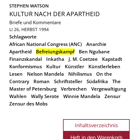
STEPHEN WATSON
KULTUR NACH DER APARTHEID
Briefe und Kommentare
LI 26, HERBST 1994
Schlagworte
African National Congress (ANC)
Anarchie
Apartheid
Befreiungskampf
Ben Ngubane
Finanzskandal
Inkatha
J. M. Coetzee
Kapstadt
Konformismus
Kultur
Künstler
Künstlerleben
Lesen
Nelson Mandela
Nihilismus
On the
Contrary
Roman
Schriftsteller
Südafrika
The
Master of Petersburg
Verbrechen
Vergewaltigung
Wahlen
Wally Serote
Winnie Mandela
Zensur
Zensur des Mobs
Inhaltsverzeichnis