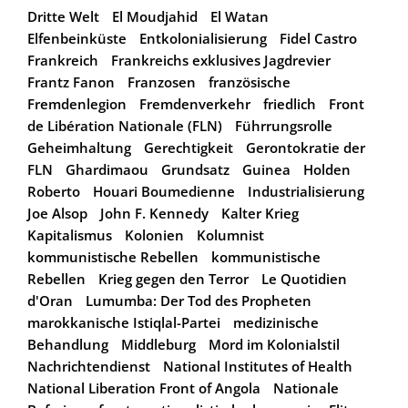
Dritte Welt
El Moudjahid
El Watan
Elfenbeinküste
Entkolonialisierung
Fidel Castro
Frankreich
Frankreichs exklusives Jagdrevier
Frantz Fanon
Franzosen
französische
Fremdenlegion
Fremdenverkehr
friedlich
Front
de Libération Nationale (FLN)
Führrungsrolle
Geheimhaltung
Gerechtigkeit
Gerontokratie der
FLN
Ghardimaou
Grundsatz
Guinea
Holden
Roberto
Houari Boumedienne
Industrialisierung
Joe Alsop
John F. Kennedy
Kalter Krieg
Kapitalismus
Kolonien
Kolumnist
kommunistische Rebellen
kommunistische
Rebellen
Krieg gegen den Terror
Le Quotidien
d'Oran
Lumumba: Der Tod des Propheten
marokkanische Istiqlal-Partei
medizinische
Behandlung
Middleburg
Mord im Kolonialstil
Nachrichtendienst
National Institutes of Health
National Liberation Front of Angola
Nationale