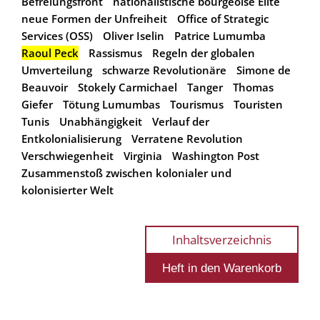
Befreiungsfront
nationalistische bourgeoise Elite
neue Formen der Unfreiheit
Office of Strategic
Services (OSS)
Oliver Iselin
Patrice Lumumba
Raoul Peck
Rassismus
Regeln der globalen
Umverteilung
schwarze Revolutionäre
Simone de
Beauvoir
Stokely Carmichael
Tanger
Thomas
Giefer
Tötung Lumumbas
Tourismus
Touristen
Tunis
Unabhängigkeit
Verlauf der
Entkolonialisierung
Verratene Revolution
Verschwiegenheit
Virginia
Washington Post
Zusammenstoß zwischen kolonialer und
kolonisierter Welt
Inhaltsverzeichnis