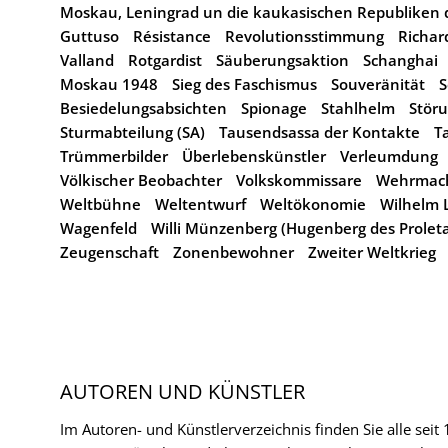
Moskau, Leningrad un die kaukasischen Republiken 
Guttuso
Résistance
Revolutionsstimmung
Richar
Valland
Rotgardist
Säuberungsaktion
Schanghai
Moskau 1948
Sieg des Faschismus
Souveränität
S
Besiedelungsabsichten
Spionage
Stahlhelm
Stör
Sturmabteilung (SA)
Tausendsassa der Kontakte
T
Trümmerbilder
Überlebenskünstler
Verleumdung
Völkischer Beobachter
Volkskommissare
Wehrmac
Weltbühne
Weltentwurf
Weltökonomie
Wilhelm
Wagenfeld
Willi Münzenberg (Hugenberg des Proleta
Zeugenschaft
Zonenbewohner
Zweiter Weltkrieg
AUTOREN UND KÜNSTLER
Im Autoren- und Künstlerverzeichnis finden Sie alle seit