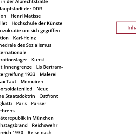
 in der Albrechtstraße
Hauptstadt der DDR
ion
Henri Matisse
llet
Hochschule der Künste
Inh
nzokratie um sich gegriffen
tion
Karl-Heinz
hedrale des Sozialismus
ernationale
rationslager
Kunst
it Innengrenze
Lis Bertram-
ergreifung 1933
Malerei
ax Taut
Memoiren
orsoldatenlied
Neue
e Staatsdoktrin
Ostfront
liatti
Paris
Pariser
ehrens
äterepublik in München
chstagsbrand
Reichswehr
reich 1930
Reise nach