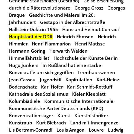
Geheime Staatspolizei (Gestapo)
Geiselerschießung
durch die Räterevolutionäre
George Grosz
Georges
Braque
Geschichte und Malerei im 20.
Jahrhundert
Gestapo in der Albrechtstraße
Hallstein-Doktrin 1955
Hans und Helmut Conradi
Hauptstadt der DDR
Heinrich Ehmsen
Heinrich
Himmler
Henri Flammarion
Henri Matisse
Hermann Göring
Herwarth Walden
Himmelfahrtsbillet
Hochschule der Künste Berlin
Hugo Junkers
In Rußland hat eine starke
Bonzokratie um sich gegriffen
Irrenhausszenen
Jean Cassou
Jugendstil
Kapitulation
Karl-Heinz
Bodenschatz
Karl Hofer
Karl Schmidt-Rottluff
Kathedrale des Sozialismus
Kieler Kleeblatt
Kolumbiadiele
Kommunistische Internationale
Kommunistische Partei Deutschlands (KPD)
Konzentrationslager
Kunst
Kunsthistoriker
Kunstraub
Kurt Biebrach
Land mit Innengrenze
Lis Bertram-Conradi
Louis Aragon
Louvre
Ludwig