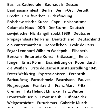
Basilius-Kathedrale
Bauhaus in Dessau
Bauhausmanifest
Berlin
Berlin-Ost
Bertolt
Brecht
Berufsverbot
Bilderfindung
Bolschewistische Kunst
Capri
cloisonnisme
Columbia-Haus
DDR
Der Sturm
Deutsch-
sowjetischer Nichtangriffspakt 1939
Deutsche
Propagandastaffel Paris
Deutschland
Deutschland
ein Wintermärchen
Doppelleben
École de Paris
Edgar Leonhard Wilhelm Wedepohl
Elisabeth
Bertram
Entartete Kunst
Entlassung
Ernst
Jünger
Ernst Röhm
Erschießung der Roten durch
die Weißen
Erste deutsche Kunstausstellung 1945
Erster Weltkrieg
Expressionisten
Exzentrik
Farbauftrag
Farbschmelz
Faschisten
Fauves
Flugzeugbau
Frankreich
Franz Marc
Fritz
Cremer
Fritz Helmut Ehmcke
Fritz Winter
Frontstadt Berlin
Fronturlaub
Fußnote der
Weltgeschichte
Futurismus
Gabriele Mucchi