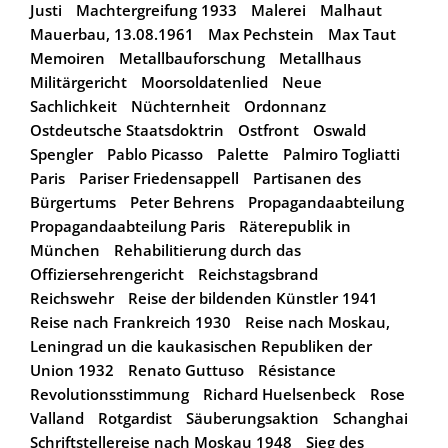
Justi
Machtergreifung 1933
Malerei
Malhaut
Mauerbau, 13.08.1961
Max Pechstein
Max Taut
Memoiren
Metallbauforschung
Metallhaus
Militärgericht
Moorsoldatenlied
Neue
Sachlichkeit
Nüchternheit
Ordonnanz
Ostdeutsche Staatsdoktrin
Ostfront
Oswald
Spengler
Pablo Picasso
Palette
Palmiro Togliatti
Paris
Pariser Friedensappell
Partisanen des
Bürgertums
Peter Behrens
Propagandaabteilung
Propagandaabteilung Paris
Räterepublik in
München
Rehabilitierung durch das
Offiziersehrengericht
Reichstagsbrand
Reichswehr
Reise der bildenden Künstler 1941
Reise nach Frankreich 1930
Reise nach Moskau,
Leningrad un die kaukasischen Republiken der
Union 1932
Renato Guttuso
Résistance
Revolutionsstimmung
Richard Huelsenbeck
Rose
Valland
Rotgardist
Säuberungsaktion
Schanghai
Schriftstellereise nach Moskau 1948
Sieg des