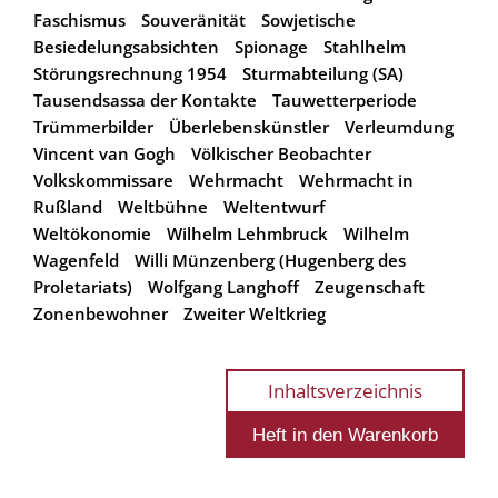
Faschismus
Souveränität
Sowjetische
Besiedelungsabsichten
Spionage
Stahlhelm
Störungsrechnung 1954
Sturmabteilung (SA)
Tausendsassa der Kontakte
Tauwetterperiode
Trümmerbilder
Überlebenskünstler
Verleumdung
Vincent van Gogh
Völkischer Beobachter
Volkskommissare
Wehrmacht
Wehrmacht in
Rußland
Weltbühne
Weltentwurf
Weltökonomie
Wilhelm Lehmbruck
Wilhelm
Wagenfeld
Willi Münzenberg (Hugenberg des
Proletariats)
Wolfgang Langhoff
Zeugenschaft
Zonenbewohner
Zweiter Weltkrieg
Inhaltsverzeichnis