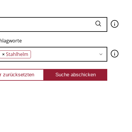
🛈
hlagworte
🛈
×
Stahlhelm