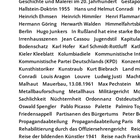
Geschichte und Malerei im 20. Jahrhundert
Gestapo
Hallstein-Doktrin 1955
Hans und Helmut Conradi
Heinrich Ehmsen
Heinrich Himmler
Henri Flammar
Hermann Göring
Herwarth Walden
Himmelfahrtsbi
Berlin
Hugo Junkers
In Rußland hat eine starke Bo
Irrenhausszenen
Jean Cassou
Jugendstil
Kapitula
Bodenschatz
Karl Hofer
Karl Schmidt-Rottluff
Kat
Kieler Kleeblatt
Kolumbiadiele
Kommunistische Int
Kommunistische Partei Deutschlands (KPD)
Konzent
Kunsthistoriker
Kunstraub
Kurt Biebrach
Land m
Conradi
Louis Aragon
Louvre
Ludwig Justi
Macht
Malhaut
Mauerbau, 13.08.1961
Max Pechstein
M
Metallbauforschung
Metallhaus
Militärgericht
Mo
Sachlichkeit
Nüchternheit
Ordonnanz
Ostdeutsch
Oswald Spengler
Pablo Picasso
Palette
Palmiro Tog
Friedensappell
Partisanen des Bürgertums
Peter B
Propagandaabteilung
Propagandaabteilung Paris
R
Rehabilitierung durch das Offiziersehrengericht
Rei
Reise der bildenden Künstler 1941
Reise nach Frank