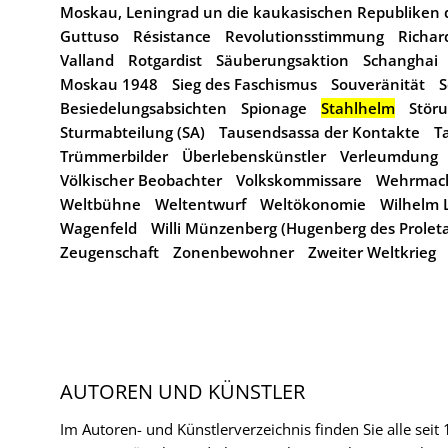
Moskau, Leningrad un die kaukasischen Republiken 
Guttuso
Résistance
Revolutionsstimmung
Richar
Valland
Rotgardist
Säuberungsaktion
Schanghai
Moskau 1948
Sieg des Faschismus
Souveränität
S
Besiedelungsabsichten
Spionage
Stahlhelm
Stör
Sturmabteilung (SA)
Tausendsassa der Kontakte
T
Trümmerbilder
Überlebenskünstler
Verleumdung
Völkischer Beobachter
Volkskommissare
Wehrmac
Weltbühne
Weltentwurf
Weltökonomie
Wilhelm
Wagenfeld
Willi Münzenberg (Hugenberg des Proleta
Zeugenschaft
Zonenbewohner
Zweiter Weltkrieg
AUTOREN UND KÜNSTLER
Im Autoren- und Künstlerverzeichnis finden Sie alle seit