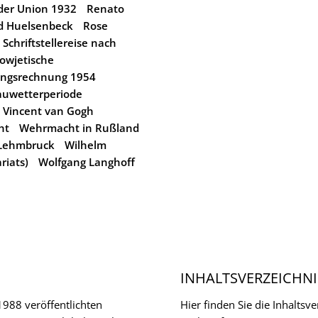
der Union 1932
Renato
d Huelsenbeck
Rose
Schriftstellereise nach
owjetische
ungsrechnung 1954
auwetterperiode
Vincent van Gogh
ht
Wehrmacht in Rußland
 Lehmbruck
Wilhelm
riats)
Wolfgang Langhoff
INHALTSVERZEICHNI
 1988 veröffentlichten
Hier finden Sie die Inhalts