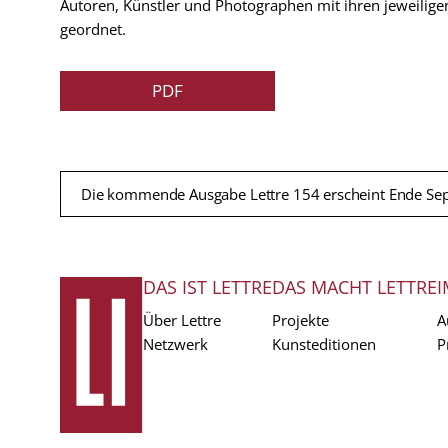
Autoren, Künstler und Photographen mit ihren jeweilige
geordnet.
PDF
Die kommende Ausgabe Lettre 154 erscheint Ende Se
DAS IST LETTRE
DAS MACHT LETTRE
I
FUSSZEILE
Über Lettre
Projekte
A
Netzwerk
Kunsteditionen
P