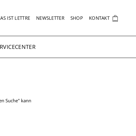
EKUNDÄRNAVIGATION
🛍
AS IST LETTRE
NEWSLETTER
SHOP
KONTAKT
RVICECENTER
ten Suche" kann