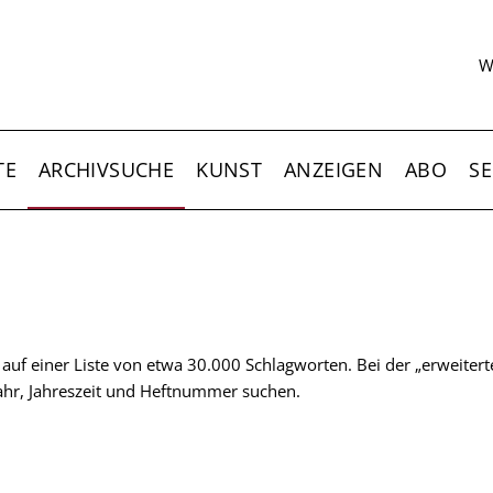
S
W
TE
ARCHIVSUCHE
KUNST
ANZEIGEN
ABO
SE
t auf einer Liste von etwa 30.000 Schlagworten. Bei der „erweiter
 Jahr, Jahreszeit und Heftnummer suchen.