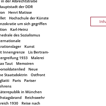
 in der Albrechtstraße
Hauptstadt der DDR
ion
Henri Matisse
llet
Hochschule der Künste
Inh
nzokratie um sich gegriffen
tion
Karl-Heinz
hedrale des Sozialismus
ernationale
rationslager
Kunst
it Innengrenze
Lis Bertram-
ergreifung 1933
Malerei
ax Taut
Memoiren
orsoldatenlied
Neue
e Staatsdoktrin
Ostfront
liatti
Paris
Pariser
ehrens
äterepublik in München
chstagsbrand
Reichswehr
reich 1930
Reise nach