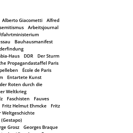
Alberto Giacometti
Alfred
semitismus
Arbeitsjournal
ftfahrtministerium
essau
Bauhausmanifest
lderfindung
bia-Haus
DDR
Der Sturm
he Propagandastaffel Paris
pelleben
École de Paris
am
Entartete Kunst
der Roten durch die
ter Weltkrieg
lz
Faschisten
Fauves
Fritz Helmut Ehmcke
Fritz
 Weltgeschichte
 (Gestapo)
rge Grosz
Georges Braque