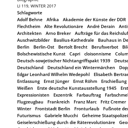
LI 119, WINTER 2017
Schlagworte
Adolf Behne
Afrika
Akademie der Künste der DDR
Flechtheim
Alte Revolutionäre
André Derain
Anti
Architekten
Arno Breker
Aufträge für das Reichslu
Auschwitzbilder
Basilius-Kathedrale
Bauhaus in D
Berlin
Berlin-Ost
Bertolt Brecht
Berufsverbot
Bi
Bolschewistische Kunst
Capri
cloisonnisme
Colum
Deutsch-sowjetischer Nichtangriffspakt 1939
Deutsc
Deutschland
Deutschland ein Wintermärchen
Dop
Edgar Leonhard Wilhelm Wedepohl
Elisabeth Bertr
Entlassung
Ernst Jünger
Ernst Röhm
Erschießung 
Weißen
Erste deutsche Kunstausstellung 1945
Ers
Expressionisten
Exzentrik
Farbauftrag
Farbschme
Flugzeugbau
Frankreich
Franz Marc
Fritz Cremer
Winter
Frontstadt Berlin
Fronturlaub
Fußnote der
Futurismus
Gabriele Mucchi
Geheime Staatspolizei
Geiselerschießung durch die Räterevolutionäre
Geo