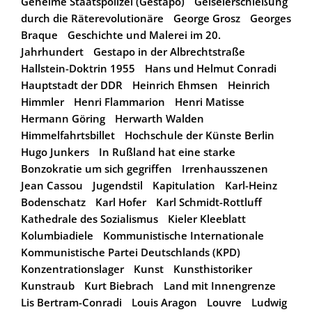
Geheime Staatspolizei (Gestapo)
Geiselerschießung
durch die Räterevolutionäre
George Grosz
Georges
Braque
Geschichte und Malerei im 20.
Jahrhundert
Gestapo in der Albrechtstraße
Hallstein-Doktrin 1955
Hans und Helmut Conradi
Hauptstadt der DDR
Heinrich Ehmsen
Heinrich
Himmler
Henri Flammarion
Henri Matisse
Hermann Göring
Herwarth Walden
Himmelfahrtsbillet
Hochschule der Künste Berlin
Hugo Junkers
In Rußland hat eine starke
Bonzokratie um sich gegriffen
Irrenhausszenen
Jean Cassou
Jugendstil
Kapitulation
Karl-Heinz
Bodenschatz
Karl Hofer
Karl Schmidt-Rottluff
Kathedrale des Sozialismus
Kieler Kleeblatt
Kolumbiadiele
Kommunistische Internationale
Kommunistische Partei Deutschlands (KPD)
Konzentrationslager
Kunst
Kunsthistoriker
Kunstraub
Kurt Biebrach
Land mit Innengrenze
Lis Bertram-Conradi
Louis Aragon
Louvre
Ludwig