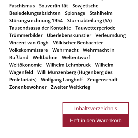
Faschismus
Souveränität
Sowjetische
Besiedelungsabsichten
Spionage
Stahlhelm
Störungsrechnung 1954
Sturmabteilung (SA)
Tausendsassa der Kontakte
Tauwetterperiode
Trümmerbilder
Überlebenskünstler
Verleumdung
Vincent van Gogh
Völkischer Beobachter
Volkskommissare
Wehrmacht
Wehrmacht in
Rußland
Weltbühne
Weltentwurf
Weltökonomie
Wilhelm Lehmbruck
Wilhelm
Wagenfeld
Willi Münzenberg (Hugenberg des
Proletariats)
Wolfgang Langhoff
Zeugenschaft
Zonenbewohner
Zweiter Weltkrieg
Inhaltsverzeichnis