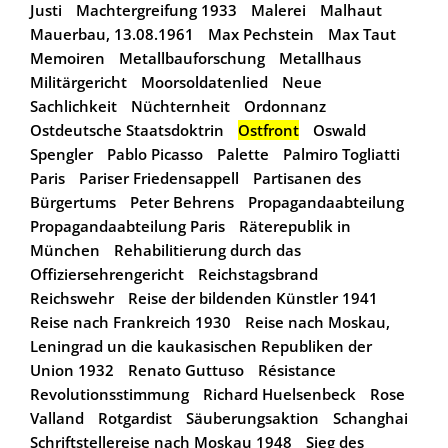
Justi
Machtergreifung 1933
Malerei
Malhaut
Mauerbau, 13.08.1961
Max Pechstein
Max Taut
Memoiren
Metallbauforschung
Metallhaus
Militärgericht
Moorsoldatenlied
Neue
Sachlichkeit
Nüchternheit
Ordonnanz
Ostdeutsche Staatsdoktrin
Ostfront
Oswald
Spengler
Pablo Picasso
Palette
Palmiro Togliatti
Paris
Pariser Friedensappell
Partisanen des
Bürgertums
Peter Behrens
Propagandaabteilung
Propagandaabteilung Paris
Räterepublik in
München
Rehabilitierung durch das
Offiziersehrengericht
Reichstagsbrand
Reichswehr
Reise der bildenden Künstler 1941
Reise nach Frankreich 1930
Reise nach Moskau,
Leningrad un die kaukasischen Republiken der
Union 1932
Renato Guttuso
Résistance
Revolutionsstimmung
Richard Huelsenbeck
Rose
Valland
Rotgardist
Säuberungsaktion
Schanghai
Schriftstellereise nach Moskau 1948
Sieg des