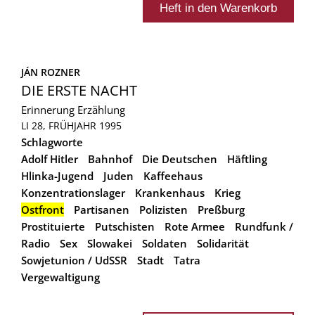
JÁN ROZNER
DIE ERSTE NACHT
Erinnerung
Erzählung
LI 28, FRÜHJAHR 1995
Schlagworte
Adolf Hitler
Bahnhof
Die Deutschen
Häftling
Hlinka-Jugend
Juden
Kaffeehaus
Konzentrationslager
Krankenhaus
Krieg
Ostfront
Partisanen
Polizisten
Preßburg
Prostituierte
Putschisten
Rote Armee
Rundfunk /
Radio
Sex
Slowakei
Soldaten
Solidarität
Sowjetunion / UdSSR
Stadt
Tatra
Vergewaltigung