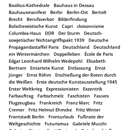
Basilius-Kathedrale
Bauhaus in Dessau
Bauhausmanifest
Berlin
Berlin-Ost
Bertolt
Brecht
Berufsverbot
Bilderfindung
Bolschewistische Kunst
Capri
cloisonnisme
Columbia-Haus
DDR
Der Sturm
Deutsch-
sowjetischer Nichtangriffspakt 1939
Deutsche
Propagandastaffel Paris
Deutschland
Deutschland
ein Wintermärchen
Doppelleben
École de Paris
Edgar Leonhard Wilhelm Wedepohl
Elisabeth
Bertram
Entartete Kunst
Entlassung
Ernst
Jünger
Ernst Röhm
Erschießung der Roten durch
die Weißen
Erste deutsche Kunstausstellung 1945
Erster Weltkrieg
Expressionisten
Exzentrik
Farbauftrag
Farbschmelz
Faschisten
Fauves
Flugzeugbau
Frankreich
Franz Marc
Fritz
Cremer
Fritz Helmut Ehmcke
Fritz Winter
Frontstadt Berlin
Fronturlaub
Fußnote der
Weltgeschichte
Futurismus
Gabriele Mucchi