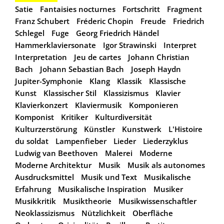
Satie
Fantaisies nocturnes
Fortschritt
Fragment
Franz Schubert
Fréderic Chopin
Freude
Friedrich
Schlegel
Fuge
Georg Friedrich Händel
Hammerklaviersonate
Igor Strawinski
Interpret
Interpretation
Jeu de cartes
Johann Christian
Bach
Johann Sebastian Bach
Joseph Haydn
Jupiter-Symphonie
Klang
Klassik
Klassische
Kunst
Klassischer Stil
Klassizismus
Klavier
Klavierkonzert
Klaviermusik
Komponieren
Komponist
Kritiker
Kulturdiversität
Kulturzerstörung
Künstler
Kunstwerk
L'Histoire
du soldat
Lampenfieber
Lieder
Liederzyklus
Ludwig van Beethoven
Malerei
Moderne
Moderne Architektur
Musik
Musik als autonomes
Ausdrucksmittel
Musik und Text
Musikalische
Erfahrung
Musikalische Inspiration
Musiker
Musikkritik
Musiktheorie
Musikwissenschaftler
Neoklassizismus
Nützlichkeit
Oberfläche