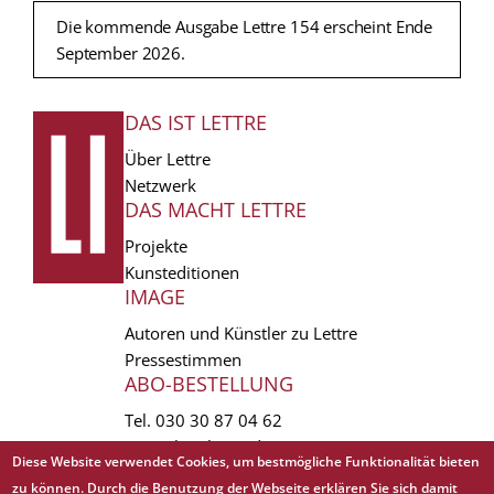
Die kommende Ausgabe Lettre 154 erscheint Ende
September 2026.
DAS IST LETTRE
FUSSZEILE
Über Lettre
Netzwerk
DAS MACHT LETTRE
Projekte
Kunsteditionen
IMAGE
Autoren und Künstler zu Lettre
Pressestimmen
ABO-BESTELLUNG
Tel.
030 30 87 04 62
vertrieb(at)lettre.de
Diese Website verwendet Cookies, um bestmögliche Funktionalität bieten
zu können. Durch die Benutzung der Webseite erklären Sie sich damit