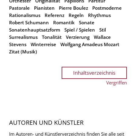
Orchester
Originalität
Papillons
Partitur
Pastorale
Pianisten
Pierre Boulez
Postmoderne
Rationalismus
Referenz
Regeln
Rhythmus
Robert Schumann
Romantik
Sonate
Sonatenhauptsatzform
Spiel / Spielen
Stil
Surrealismus
Tonalität
Verzierung
Wallace
Stevens
Winterreise
Wolfgang Amadeus Mozart
Zitat (Musik)
Inhaltsverzeichnis
Vergriffen
AUTOREN UND KÜNSTLER
Im Autoren- und Künstlerverzeichnis finden Sie alle seit