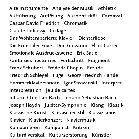
Alte Instrumente
Analyse der Musik
Athletik
Aufführung
Auflösung
Authentizität
Carnaval
Caspar David Friedrich
Chromatik
Claude Debussy
Collage
Das Wohltemperierte Klavier
Dichterliebe
Die Kunst der Fuge
Don Giovanni
Elliot Carter
Emotionale Ausdruckswerte
Erik Satie
Fantaisies nocturnes
Fortschritt
Fragment
Franz Schubert
Fréderic Chopin
Freude
Friedrich Schlegel
Fuge
Georg Friedrich Händel
Hammerklaviersonate
Igor Strawinski
Interpret
Interpretation
Jeu de cartes
Johann Christian Bach
Johann Sebastian Bach
Joseph Haydn
Jupiter-Symphonie
Klang
Klassik
Klassische Kunst
Klassischer Stil
Klassizismus
Klavier
Klavierkonzert
Klaviermusik
Komponieren
Komponist
Kritiker
Kulturdiversität
Kulturzerstörung
Künstler