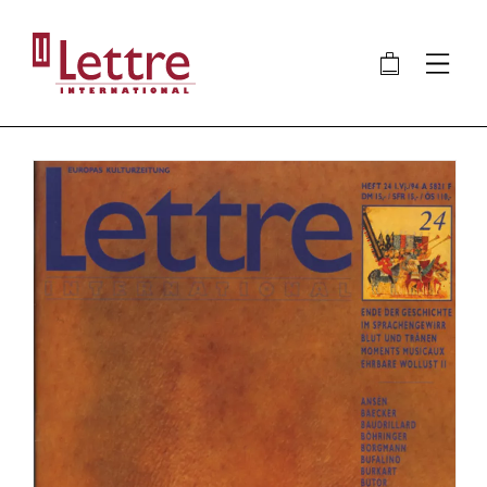
Direkt
zum
🛍
⋮
Inhalt