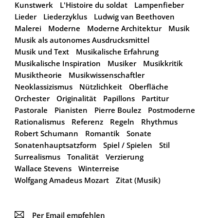
Kunstwerk
L'Histoire du soldat
Lampenfieber
Lieder
Liederzyklus
Ludwig van Beethoven
Malerei
Moderne
Moderne Architektur
Musik
Musik als autonomes Ausdrucksmittel
Musik und Text
Musikalische Erfahrung
Musikalische Inspiration
Musiker
Musikkritik
Musiktheorie
Musikwissenschaftler
Neoklassizismus
Nützlichkeit
Oberfläche
Orchester
Originalität
Papillons
Partitur
Pastorale
Pianisten
Pierre Boulez
Postmoderne
Rationalismus
Referenz
Regeln
Rhythmus
Robert Schumann
Romantik
Sonate
Sonatenhauptsatzform
Spiel / Spielen
Stil
Surrealismus
Tonalität
Verzierung
Wallace Stevens
Winterreise
Wolfgang Amadeus Mozart
Zitat (Musik)
📧
Per Email empfehlen