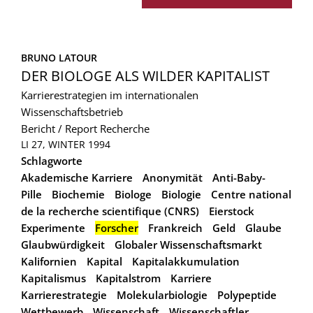
BRUNO LATOUR
DER BIOLOGE ALS WILDER KAPITALIST
Karrierestrategien im internationalen
Wissenschaftsbetrieb
Bericht / Report
Recherche
LI 27, WINTER 1994
Schlagworte
Akademische Karriere
Anonymität
Anti-Baby-
Pille
Biochemie
Biologe
Biologie
Centre national
de la recherche scientifique (CNRS)
Eierstock
Experimente
Forscher
Frankreich
Geld
Glaube
Glaubwürdigkeit
Globaler Wissenschaftsmarkt
Kalifornien
Kapital
Kapitalakkumulation
Kapitalismus
Kapitalstrom
Karriere
Karrierestrategie
Molekularbiologie
Polypeptide
Wettbewerb
Wissenschaft
Wissenschaftler