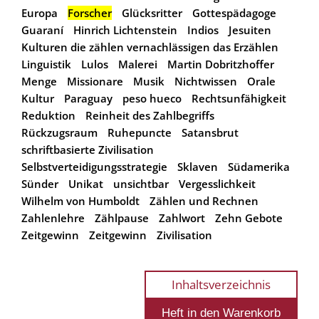
Europa
Forscher
Glücksritter
Gottespädagoge
Guaraní
Hinrich Lichtenstein
Indios
Jesuiten
Kulturen die zählen vernachlässigen das Erzählen
Linguistik
Lulos
Malerei
Martin Dobritzhoffer
Menge
Missionare
Musik
Nichtwissen
Orale
Kultur
Paraguay
peso hueco
Rechtsunfähigkeit
Reduktion
Reinheit des Zahlbegriffs
Rückzugsraum
Ruhepuncte
Satansbrut
schriftbasierte Zivilisation
Selbstverteidigungsstrategie
Sklaven
Südamerika
Sünder
Unikat
unsichtbar
Vergesslichkeit
Wilhelm von Humboldt
Zählen und Rechnen
Zahlenlehre
Zählpause
Zahlwort
Zehn Gebote
Zeitgewinn
Zeitgewinn
Zivilisation
Inhaltsverzeichnis