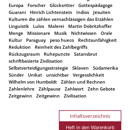
Europa
Forscher
Glücksritter
Gottespädagoge
Guaraní
Hinrich Lichtenstein
Indios
Jesuiten
Kulturen die zählen vernachlässigen das Erzählen
Linguistik
Lulos
Malerei
Martin Dobritzhoffer
Menge
Missionare
Musik
Nichtwissen
Orale
Kultur
Paraguay
peso hueco
Rechtsunfähigkeit
Reduktion
Reinheit des Zahlbegriffs
Rückzugsraum
Ruhepuncte
Satansbrut
schriftbasierte Zivilisation
Selbstverteidigungsstrategie
Sklaven
Südamerika
Sünder
Unikat
unsichtbar
Vergesslichkeit
Wilhelm von Humboldt
Zählen und Rechnen
Zahlenlehre
Zählpause
Zahlwort
Zehn Gebote
Zeitgewinn
Zeitgewinn
Zivilisation
Inhaltsverzeichnis