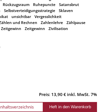
Rückzugsraum
Ruhepuncte
Satansbrut
n
Selbstverteidigungsstrategie
Sklaven
ikat
unsichtbar
Vergesslichkeit
Zählen und Rechnen
Zahlenlehre
Zählpause
Zeitgewinn
Zeitgewinn
Zivilisation
n
Preis: 13,90 € inkl. MwSt. 7%
Inhaltsverzeichnis