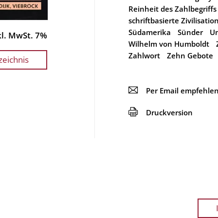
Reinheit des Zahlbegriffs
schriftbasierte Zivilisatio
Südamerika
Sünder
Un
nkl. MwSt. 7%
Wilhelm von Humboldt
Zahlwort
Zehn Gebote
zeichnis
📧
Per Email empfehle
🖨
Druckversion