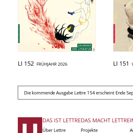
LI 152
LI 151
FRÜHJAHR 2026
Die kommende Ausgabe Lettre 154 erscheint Ende Se
DAS IST LETTRE
DAS MACHT LETTRE
I
FUSSZEILE
Über Lettre
Projekte
A