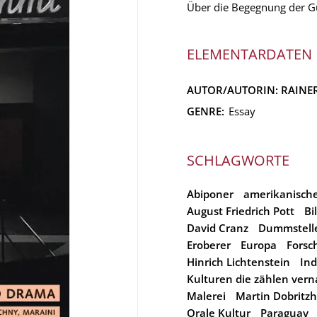
Über die Begegnung der G
ELEMENTARDATEN
AUTOR/AUTORIN:
RAINE
GENRE:
Essay
SCHLAGWORTE
Abiponer
amerikanisch
August Friedrich Pott
Bi
David Cranz
Dummstell
Eroberer
Europa
Forsc
Hinrich Lichtenstein
Ind
Kulturen die zählen vern
Malerei
Martin Dobritzh
Orale Kultur
Paraguay