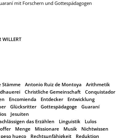
uaraní mit Forschern und Gottespädagogen
R WILLERT
e Stämme
Antonio Ruiz de Montoya
Arithmetik
ldhauerei
Christliche Gemeinschaft
Conquistador
en
Encomienda
Entdecker
Entwicklung
her
Glücksritter
Gottespädagoge
Guaraní
ios
Jesuiten
achlässigen das Erzählen
Linguistik
Lulos
offer
Menge
Missionare
Musik
Nichtwissen
peso hueco
Rechtsunfähigkeit
Reduktion