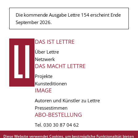
Die kommende Ausgabe Lettre 154 erscheint Ende
September 2026.
DAS IST LETTRE
FUSSZEILE
Über Lettre
Netzwerk
DAS MACHT LETTRE
Projekte
Kunsteditionen
IMAGE
Autoren und Künstler zu Lettre
Pressestimmen
ABO-BESTELLUNG
Tel.
030 30 87 04 62
vertrieb(at)lettre.de
Diese Website verwendet Cookies, um bestmögliche Funktionalität bieten