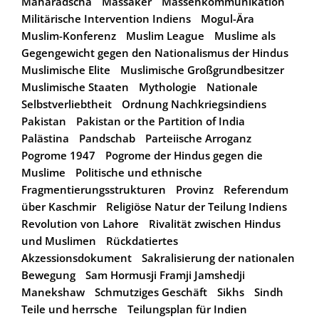
Maharadscha
Massaker
Massenkommunikation
Militärische Intervention Indiens
Mogul-Ära
Muslim-Konferenz
Muslim League
Muslime als
Gegengewicht gegen den Nationalismus der Hindus
Muslimische Elite
Muslimische Großgrundbesitzer
Muslimische Staaten
Mythologie
Nationale
Selbstverliebtheit
Ordnung Nachkriegsindiens
Pakistan
Pakistan or the Partition of India
Palästina
Pandschab
Parteiische Arroganz
Pogrome 1947
Pogrome der Hindus gegen die
Muslime
Politische und ethnische
Fragmentierungsstrukturen
Provinz
Referendum
über Kaschmir
Religiöse Natur der Teilung Indiens
Revolution von Lahore
Rivalität zwischen Hindus
und Muslimen
Rückdatiertes
Akzessionsdokument
Sakralisierung der nationalen
Bewegung
Sam Hormusji Framji Jamshedji
Manekshaw
Schmutziges Geschäft
Sikhs
Sindh
Teile und herrsche
Teilungsplan für Indien