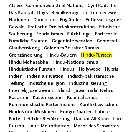
Attlee
Commonwealth of Nations
Cyril Radcliffe
Das Kapital
Dogra-Bevölkerung
Doktrin der zwei
Nationen
Dominium
Engländer
Entfesselung der
Gewalt
Erotische Dreieckskonstruktion
Ethnische
Säuberung
Feudalismus
Flüchtlinge
Fortschritt
Fürstliche Staaten
Gegenintervention
Gemetzel
Glaubenskrieg
Goldenes Zeitalter Ramas
Grenzänderung
Hindu-Bauern
Hindu-Fürsten
Hindu Mahasabha
Hindu-Nationalismus
Hinduistische Fürsten
Hindus
Hollywood
Hybris
Indien
Indien als Nation
Indisch-pakistanische
Teilung
Indische Religion
Industrialisierung
Interreligiöse Gewalt
Irland
Jawarharlal Nehru
Kaschmir
Kastensystem
Kolonialismus
Kommunistische Partei Indiens
Konflikt zwischen
Hindus und Muslimen
Kongreßpartei
Labour
Party
Leid der Bevölkerung
Liaquat Ali Khan
Lord
Curzon
Louis Mountbatten
Macht des Schwertes