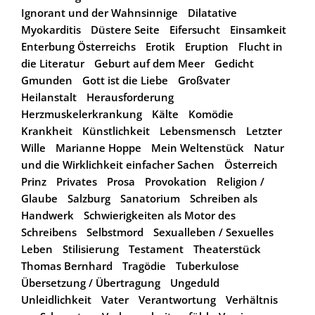
Ignorant und der Wahnsinnige
Dilatative
Myokarditis
Düstere Seite
Eifersucht
Einsamkeit
Enterbung Österreichs
Erotik
Eruption
Flucht in
die Literatur
Geburt auf dem Meer
Gedicht
Gmunden
Gott ist die Liebe
Großvater
Heilanstalt
Herausforderung
Herzmuskelerkrankung
Kälte
Komödie
Krankheit
Künstlichkeit
Lebensmensch
Letzter
Wille
Marianne Hoppe
Mein Weltenstück
Natur
und die Wirklichkeit einfacher Sachen
Österreich
Prinz
Privates
Prosa
Provokation
Religion /
Glaube
Salzburg
Sanatorium
Schreiben als
Handwerk
Schwierigkeiten als Motor des
Schreibens
Selbstmord
Sexualleben / Sexuelles
Leben
Stilisierung
Testament
Theaterstück
Thomas Bernhard
Tragödie
Tuberkulose
Übersetzung / Übertragung
Ungeduld
Unleidlichkeit
Vater
Verantwortung
Verhältnis