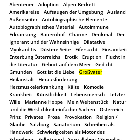
Abenteuer
Adoption
Alpen-Beckett
Amerikareise
Aufsaugen der Umgebung
Ausland
Außenseiter
Autobiographische Elemente
Autobiographisches Material
Autoimmune
Erkrankung
Bauernhof
Charme
Denkmal
Der
Ignorant und der Wahnsinnige
Dilatative
Myokarditis
Düstere Seite
Eifersucht
Einsamkeit
Enterbung Österreichs
Erotik
Eruption
Flucht in
die Literatur
Geburt auf dem Meer
Gedicht
Gmunden
Gott ist die Liebe
Großvater
Heilanstalt
Herausforderung
Herzmuskelerkrankung
Kälte
Komödie
Krankheit
Künstlichkeit
Lebensmensch
Letzter
Wille
Marianne Hoppe
Mein Weltenstück
Natur
und die Wirklichkeit einfacher Sachen
Österreich
Prinz
Privates
Prosa
Provokation
Religion /
Glaube
Salzburg
Sanatorium
Schreiben als
Handwerk
Schwierigkeiten als Motor des
Schreibens
Selbstmord
Sexualleben / Sexuelles