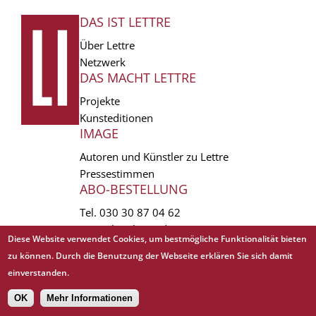
DAS IST LETTRE
FUSSZEILE
Über Lettre
Netzwerk
DAS MACHT LETTRE
Projekte
Kunsteditionen
IMAGE
Autoren und Künstler zu Lettre
Pressestimmen
ABO-BESTELLUNG
Tel.
030 30 87 04 62
vertrieb(at)lettre.de
Diese Website verwendet Cookies, um bestmögliche Funktionalität bieten
zu können. Durch die Benutzung der Webseite erklären Sie sich damit
Copyright © 1988 - 2026 Lettre International. All rights reserved.
einverstanden.
EXTRA
AGB
Abo kündigen
Datenschutz
Impressum
Links
Mediadaten
𝗳
OK
Mehr Informationen
Sitemap