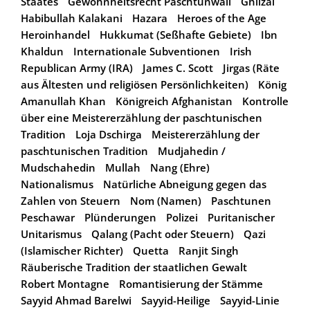
Staates
Gewohnheitsrecht Paschtunwali
Ghilzai
Habibullah Kalakani
Hazara
Heroes of the Age
Heroinhandel
Hukkumat (Seßhafte Gebiete)
Ibn
Khaldun
Internationale Subventionen
Irish
Republican Army (IRA)
James C. Scott
Jirgas (Räte
aus Ältesten und religiösen Persönlichkeiten)
König
Amanullah Khan
Königreich Afghanistan
Kontrolle
über eine Meistererzählung der paschtunischen
Tradition
Loja Dschirga
Meistererzählung der
paschtunischen Tradition
Mudjahedin /
Mudschahedin
Mullah
Nang (Ehre)
Nationalismus
Natürliche Abneigung gegen das
Zahlen von Steuern
Nom (Namen)
Paschtunen
Peschawar
Plünderungen
Polizei
Puritanischer
Unitarismus
Qalang (Pacht oder Steuern)
Qazi
(Islamischer Richter)
Quetta
Ranjit Singh
Räuberische Tradition der staatlichen Gewalt
Robert Montagne
Romantisierung der Stämme
Sayyid Ahmad Barelwi
Sayyid-Heilige
Sayyid-Linie