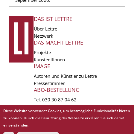
DAS IST LETTRE
FUSSZEILE
Über Lettre
Netzwerk
DAS MACHT LETTRE
Projekte
Kunsteditionen
IMAGE
Autoren und Künstler zu Lettre
Pressestimmen
ABO-BESTELLUNG
Tel.
030 30 87 04 62
vertrieb(at)lettre.de
Diese Website verwendet Cookies, um bestmögliche Funktionalität bieten
zu können. Durch die Benutzung der Webseite erklären Sie sich damit
Copyright © 1988 - 2026 Lettre International. All rights reserved.
einverstanden.
EXTRA
AGB
Abo kündigen
Datenschutz
Impressum
Links
Mediadaten