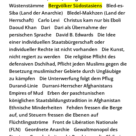
Wüstenstämme
Bergvölker Südostasiens
Bled-es-
Siba (Land der Anarchie)
Bledel-Makhzen (Land der
Herrschaft)
Carlo Levi
Christus kam nur bis Eboli
Daoud Khan
Dari
Dari als Übernahme der
persischen Sprache
David B. Edwards
Die Idee
einer individuellen Staatsbürgerschaft oder
individueller Rechte ist nicht vorhanden
Die Kunst,
nicht regiert zu werden
Die religiöse Pflicht des
defensiven Dschihad, Pflicht jeden Muslims gegen die
Besetzung muslimischer Gebiete durch Ungläubige
zu kämpfen
Die Unterwerfung folgt dem Pflug
Durand-Linie
Durrani-Herrscher Afghanistans
Empires of Mud
Erben der paschtunischen
königlichen Staatsbildungstradition in Afghanistan
Ethnische Minderheiten
Fehden fressen die Berge
auf, und Steuern fressen die Ebenen auf
Flüchtlingsströme
Front de Libération Nationale
(FLN)
Geordnete Anarchie
Gewaltmonopol des