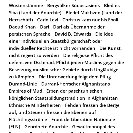
Wüstenstämme
Bergvölker Südostasiens
Bled-es-
Siba (Land der Anarchie)
Bledel-Makhzen (Land der
Herrschaft)
Carlo Levi
Christus kam nur bis Eboli
Daoud Khan
Dari
Dari als Übernahme der
persischen Sprache
David B. Edwards
Die Idee
einer individuellen Staatsbürgerschaft oder
individueller Rechte ist nicht vorhanden
Die Kunst,
nicht regiert zu werden
Die religiöse Pflicht des
defensiven Dschihad, Pflicht jeden Muslims gegen die
Besetzung muslimischer Gebiete durch Ungläubige
zu kämpfen
Die Unterwerfung folgt dem Pflug
Durand-Linie
Durrani-Herrscher Afghanistans
Empires of Mud
Erben der paschtunischen
königlichen Staatsbildungstradition in Afghanistan
Ethnische Minderheiten
Fehden fressen die Berge
auf, und Steuern fressen die Ebenen auf
Flüchtlingsströme
Front de Libération Nationale
(FLN)
Geordnete Anarchie
Gewaltmonopol des