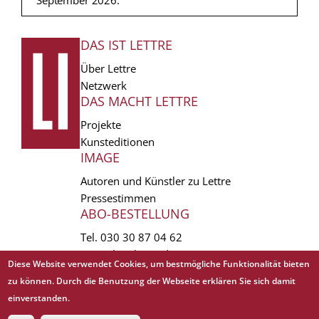
DAS IST LETTRE
FUSSZEILE
Über Lettre
Netzwerk
DAS MACHT LETTRE
Projekte
Kunsteditionen
IMAGE
Autoren und Künstler zu Lettre
Pressestimmen
ABO-BESTELLUNG
Tel.
030 30 87 04 62
vertrieb(at)lettre.de
Diese Website verwendet Cookies, um bestmögliche Funktionalität bieten
zu können. Durch die Benutzung der Webseite erklären Sie sich damit
Copyright © 1988 - 2026 Lettre International. All rights reserved.
einverstanden.
EXTRA
AGB
Abo kündigen
Datenschutz
Impressum
Links
Mediadaten