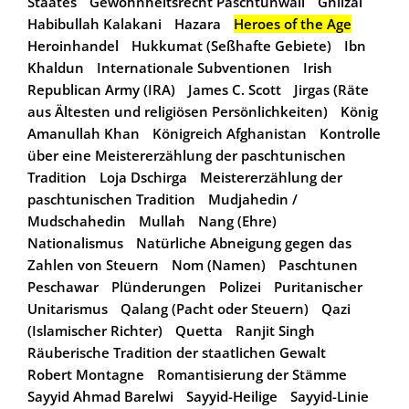
Staates
Gewohnheitsrecht Paschtunwali
Ghilzai
Habibullah Kalakani
Hazara
Heroes of the Age
Heroinhandel
Hukkumat (Seßhafte Gebiete)
Ibn
Khaldun
Internationale Subventionen
Irish
Republican Army (IRA)
James C. Scott
Jirgas (Räte
aus Ältesten und religiösen Persönlichkeiten)
König
Amanullah Khan
Königreich Afghanistan
Kontrolle
über eine Meistererzählung der paschtunischen
Tradition
Loja Dschirga
Meistererzählung der
paschtunischen Tradition
Mudjahedin /
Mudschahedin
Mullah
Nang (Ehre)
Nationalismus
Natürliche Abneigung gegen das
Zahlen von Steuern
Nom (Namen)
Paschtunen
Peschawar
Plünderungen
Polizei
Puritanischer
Unitarismus
Qalang (Pacht oder Steuern)
Qazi
(Islamischer Richter)
Quetta
Ranjit Singh
Räuberische Tradition der staatlichen Gewalt
Robert Montagne
Romantisierung der Stämme
Sayyid Ahmad Barelwi
Sayyid-Heilige
Sayyid-Linie