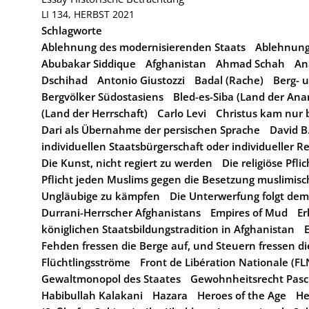
LI 134, HERBST 2021
Schlagworte
Ablehnung des modernisierenden Staats
Ablehnung 
Abubakar Siddique
Afghanistan
Ahmad Schah
An
Dschihad
Antonio Giustozzi
Badal (Rache)
Berg- 
Bergvölker Südostasiens
Bled-es-Siba (Land der Ana
(Land der Herrschaft)
Carlo Levi
Christus kam nur b
Dari als Übernahme der persischen Sprache
David B
individuellen Staatsbürgerschaft oder individueller R
Die Kunst, nicht regiert zu werden
Die religiöse Pfl
Pflicht jeden Muslims gegen die Besetzung muslimisc
Ungläubige zu kämpfen
Die Unterwerfung folgt dem
Durrani-Herrscher Afghanistans
Empires of Mud
Er
königlichen Staatsbildungstradition in Afghanistan
Fehden fressen die Berge auf, und Steuern fressen d
Flüchtlingsströme
Front de Libération Nationale (FL
Gewaltmonopol des Staates
Gewohnheitsrecht Pasc
Habibullah Kalakani
Hazara
Heroes of the Age
He