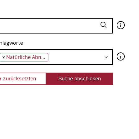
🛈
hlagworte
🛈
×
Natürliche Abneigung gegen das Zahlen von Steuern