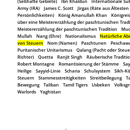
(Seßhafte Gebiete)
Ibn Khaldun
Internationale S
Army (IRA)
James C. Scott
Jirgas (Räte aus Ältesten
Persönlichkeiten)
König Amanullah Khan
Königrei
über eine Meistererzählung der paschtunischen Tradi
Meistererzählung der paschtunischen Tradition
Mud
Mullah
Nang (Ehre)
Nationalismus
Natürliche Ab
von Steuern
Nom (Namen)
Paschtunen
Peschaw
Puritanischer Unitarismus
Qalang (Pacht oder Steue
Richter)
Quetta
Ranjit Singh
Räuberische Traditio
Robert Montagne
Romantisierung der Stämme
Say
Heilige
Sayyid-Linie
Scharia
Schulsystem
Sikh-Kö
Steuern
Stammesstreitigkeiten
Streitbeilegung
T
Bewegung
Taliban
Tamil Tigers
Usbeken
Volksg
Warlords
Yaghistan