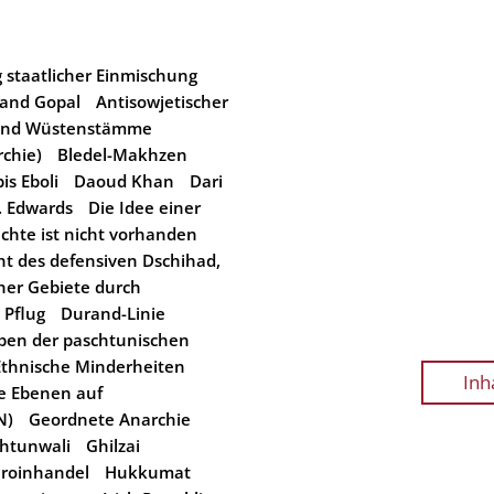
staatlicher Einmischung
and Gopal
Antisowjetischer
und Wüstenstämme
rchie)
Bledel-Makhzen
is Eboli
Daoud Khan
Dari
. Edwards
Die Idee einer
echte ist nicht vorhanden
icht des defensiven Dschihad,
her Gebiete durch
 Pflug
Durand-Linie
ben der paschtunischen
Ethnische Minderheiten
Inh
ie Ebenen auf
N)
Geordnete Anarchie
htunwali
Ghilzai
roinhandel
Hukkumat