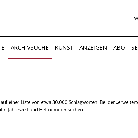
S
W
TE
ARCHIVSUCHE
KUNST
ANZEIGEN
ABO
SE
t auf einer Liste von etwa 30.000 Schlagworten. Bei der „erweiter
 Jahr, Jahreszeit und Heftnummer suchen.