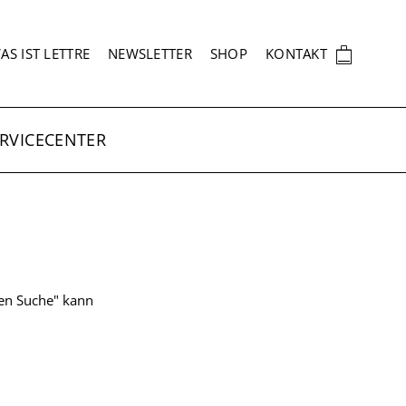
EKUNDÄRNAVIGATION
🛍
AS IST LETTRE
NEWSLETTER
SHOP
KONTAKT
RVICECENTER
ten Suche" kann