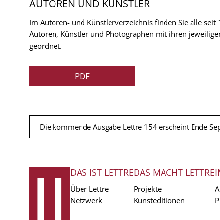
AUTOREN UND KÜNSTLER
Im Autoren- und Künstlerverzeichnis finden Sie alle seit
Autoren, Künstler und Photographen mit ihren jeweilige
geordnet.
PDF
Die kommende Ausgabe Lettre 154 erscheint Ende Se
DAS IST LETTRE
DAS MACHT LETTRE
I
FUSSZEILE
Über Lettre
Projekte
A
Netzwerk
Kunsteditionen
P