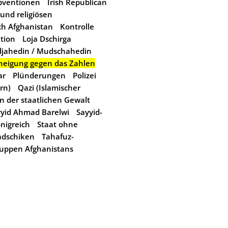
ubventionen
Irish Republican
 und religiösen
ch Afghanistan
Kontrolle
tion
Loja Dschirga
jahedin / Mudschahedin
neigung gegen das Zahlen
ar
Plünderungen
Polizei
rn)
Qazi (Islamischer
n der staatlichen Gewalt
yid Ahmad Barelwi
Sayyid-
nigreich
Staat ohne
adschiken
Tahafuz-
ruppen Afghanistans