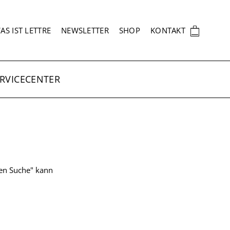
EKUNDÄRNAVIGATION
🛍
AS IST LETTRE
NEWSLETTER
SHOP
KONTAKT
RVICECENTER
ten Suche" kann