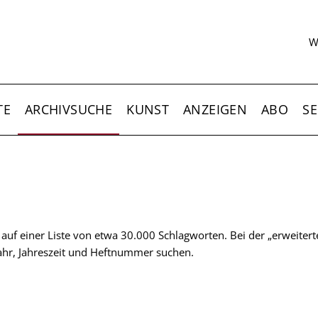
S
W
TE
ARCHIVSUCHE
KUNST
ANZEIGEN
ABO
SE
t auf einer Liste von etwa 30.000 Schlagworten. Bei der „erweiter
 Jahr, Jahreszeit und Heftnummer suchen.