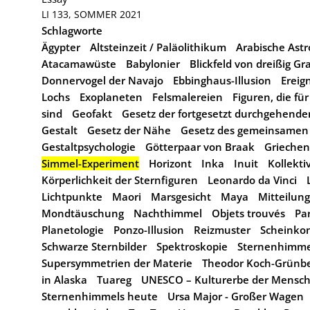
LI 133, SOMMER 2021
Schlagworte
Ägypter
Altsteinzeit / Paläolithikum
Arabische As
Atacamawüste
Babylonier
Blickfeld von dreißig Gr
Donnervogel der Navajo
Ebbinghaus-Illusion
Ereig
Lochs
Exoplaneten
Felsmalereien
Figuren, die für
sind
Geofakt
Gesetz der fortgesetzt durchgehende
Gestalt
Gesetz der Nähe
Gesetz des gemeinsamen 
Gestaltpsychologie
Götterpaar von Braak
Griechen
Simmel-Experiment
Horizont
Inka
Inuit
Kollekti
Körperlichkeit der Sternfiguren
Leonardo da Vinci
Lichtpunkte
Maori
Marsgesicht
Maya
Mitteilun
Mondtäuschung
Nachthimmel
Objets trouvés
Pa
Planetologie
Ponzo-Illusion
Reizmuster
Scheinko
Schwarze Sternbilder
Spektroskopie
Sternenhimme
Supersymmetrien der Materie
Theodor Koch-Grünb
in Alaska
Tuareg
UNESCO – Kulturerbe der Mensch
Sternenhimmels heute
Ursa Major - Großer Wagen