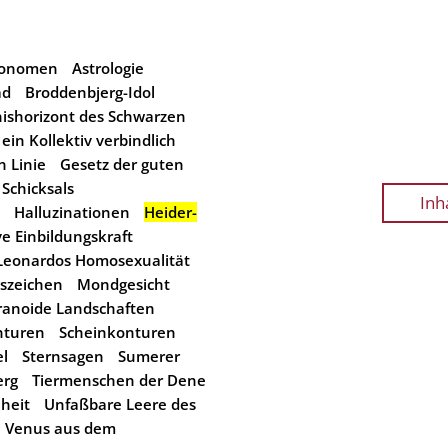
tronomen
Astrologie
ad
Broddenbjerg-Idol
nishorizont des Schwarzen
 ein Kollektiv verbindlich
n Linie
Gesetz der guten
Schicksals
Inh
Halluzinationen
Heider-
ve Einbildungskraft
Leonardos Homosexualität
gszeichen
Mondgesicht
ranoide Landschaften
nturen
Scheinkonturen
l
Sternsagen
Sumerer
erg
Tiermenschen der Dene
heit
Unfaßbare Leere des
Venus aus dem