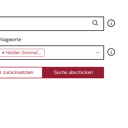
🛈
hlagworte
🛈
×
Heider-Simmel-Experiment