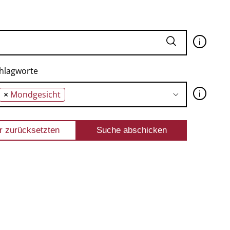
🛈
hlagworte
🛈
×
Mondgesicht