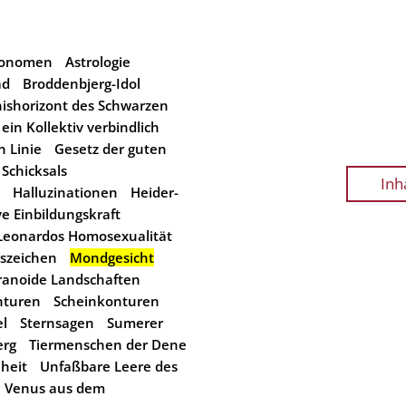
tronomen
Astrologie
ad
Broddenbjerg-Idol
nishorizont des Schwarzen
 ein Kollektiv verbindlich
n Linie
Gesetz der guten
Schicksals
Inh
Halluzinationen
Heider-
ve Einbildungskraft
Leonardos Homosexualität
gszeichen
Mondgesicht
ranoide Landschaften
nturen
Scheinkonturen
l
Sternsagen
Sumerer
erg
Tiermenschen der Dene
heit
Unfaßbare Leere des
Venus aus dem