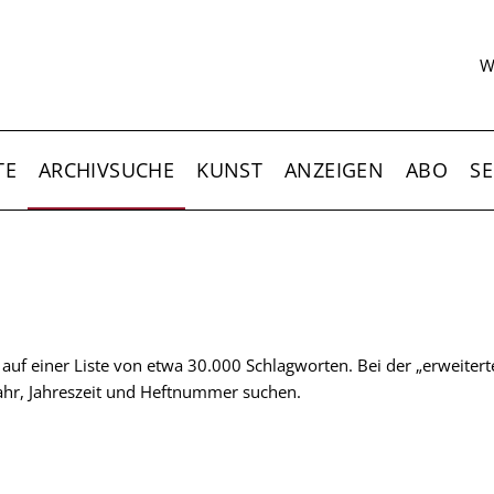
S
W
TE
ARCHIVSUCHE
KUNST
ANZEIGEN
ABO
SE
t auf einer Liste von etwa 30.000 Schlagworten. Bei der „erweiter
 Jahr, Jahreszeit und Heftnummer suchen.