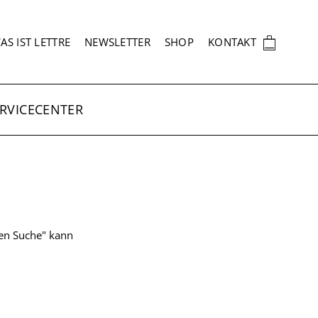
EKUNDÄRNAVIGATION
🛍
AS IST LETTRE
NEWSLETTER
SHOP
KONTAKT
RVICECENTER
ten Suche" kann