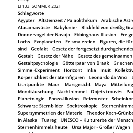
LI 133, SOMMER 2021
Schlagworte
Ägypter
Altsteinzeit / Paläolithikum
Arabische As
Atacamawüste
Babylonier
Blickfeld von dreißig Gr
Donnervogel der Navajo
Ebbinghaus-Illusion
Ereig
Lochs
Exoplaneten
Felsmalereien
Figuren, die für
sind
Geofakt
Gesetz der fortgesetzt durchgehende
Gestalt
Gesetz der Nähe
Gesetz des gemeinsamen 
Gestaltpsychologie
Götterpaar von Braak
Griechen
Simmel-Experiment
Horizont
Inka
Inuit
Kollekti
Körperlichkeit der Sternfiguren
Leonardo da Vinci
Lichtpunkte
Maori
Marsgesicht
Maya
Mitteilun
Mondtäuschung
Nachthimmel
Objets trouvés
Pa
Planetologie
Ponzo-Illusion
Reizmuster
Scheinko
Schwarze Sternbilder
Spektroskopie
Sternenhimme
Supersymmetrien der Materie
Theodor Koch-Grünb
in Alaska
Tuareg
UNESCO – Kulturerbe der Mensch
Sternenhimmels heute
Ursa Major - Großer Wagen