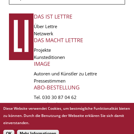
DAS IST LETTRE
FUSSZEILE
Über Lettre
Netzwerk
DAS MACHT LETTRE
Projekte
Kunsteditionen
IMAGE
Autoren und Künstler zu Lettre
Pressestimmen
ABO-BESTELLUNG
Tel.
030 30 87 04 62
vertrieb(at)lettre.de
Diese Website verwendet Cookies, um bestmögliche Funktionalität bieten
zu können. Durch die Benutzung der Webseite erklären Sie sich damit
Copyright © 1988 - 2026 Lettre International. All rights reserved.
einverstanden.
EXTRA
AGB
Abo kündigen
Datenschutz
Impressum
Links
Mediadaten
OK
Mehr Informationen