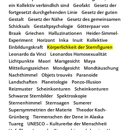
ein Kollektiv verbindlich sind
Geofakt
Gesetz der
fortgesetzt durchgehenden Linie
Gesetz der guten
Gestalt
Gesetz der Nähe
Gesetz des gemeinsamen
Schicksals
Gestaltpsychologie
Götterpaar von
Braak
Griechen
Halluzinationen
Heider-Simmel-
Experiment
Horizont
Inka
Inuit
Kollektive
Einbildungskraft
Körperlichkeit der Sternfiguren
Leonardo da Vinci
Leonardos Homosexualität
Lichtpunkte
Maori
Marsgesicht
Maya
Mitteilungszeichen
Mondgesicht
Mondtäuschung
Nachthimmel
Objets trouvés
Paranoide
Landschaften
Planetologie
Ponzo-Illusion
Reizmuster
Scheinkonturen
Scheinkonturen
Schwarze Sternbilder
Spektroskopie
Sternenhimmel
Sternsagen
Sumerer
Supersymmetrien der Materie
Theodor Koch-
Grünberg
Tiermenschen der Dene in Alaska
Tuareg
UNESCO – Kulturerbe der Menschheit