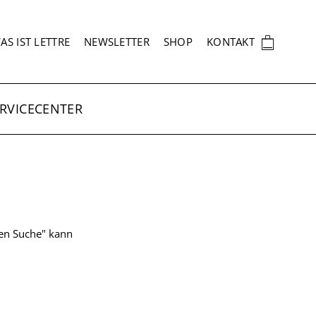
EKUNDÄRNAVIGATION
🛍
AS IST LETTRE
NEWSLETTER
SHOP
KONTAKT
RVICECENTER
ten Suche" kann