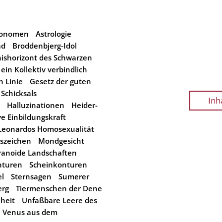
tronomen
Astrologie
ad
Broddenbjerg-Idol
nishorizont des Schwarzen
 ein Kollektiv verbindlich
n Linie
Gesetz der guten
Schicksals
Inh
Halluzinationen
Heider-
ve Einbildungskraft
Leonardos Homosexualität
gszeichen
Mondgesicht
ranoide Landschaften
nturen
Scheinkonturen
l
Sternsagen
Sumerer
erg
Tiermenschen der Dene
heit
Unfaßbare Leere des
Venus aus dem