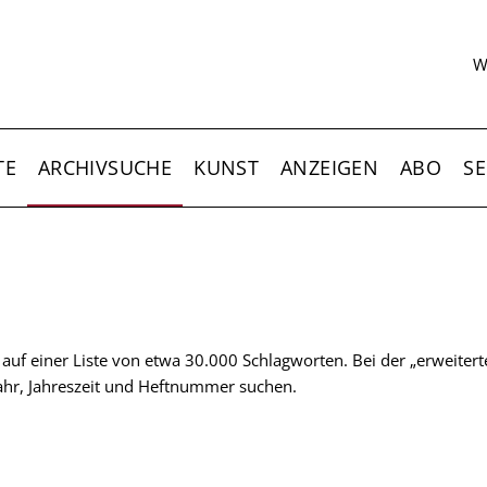
S
W
TE
ARCHIVSUCHE
KUNST
ANZEIGEN
ABO
SE
t auf einer Liste von etwa 30.000 Schlagworten. Bei der „erweiter
 Jahr, Jahreszeit und Heftnummer suchen.