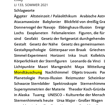
LI 133, SOMMER 2021
Schlagworte
Ägypter
Altsteinzeit / Paläolithikum
Arabische As
Atacamawüste
Babylonier
Blickfeld von dreißig Gr
Donnervogel der Navajo
Ebbinghaus-Illusion
Ereig
Lochs
Exoplaneten
Felsmalereien
Figuren, die für
sind
Geofakt
Gesetz der fortgesetzt durchgehende
Gestalt
Gesetz der Nähe
Gesetz des gemeinsamen 
Gestaltpsychologie
Götterpaar von Braak
Griechen
Simmel-Experiment
Horizont
Inka
Inuit
Kollekti
Körperlichkeit der Sternfiguren
Leonardo da Vinci
Lichtpunkte
Maori
Marsgesicht
Maya
Mitteilun
Mondtäuschung
Nachthimmel
Objets trouvés
Pa
Planetologie
Ponzo-Illusion
Reizmuster
Scheinko
Schwarze Sternbilder
Spektroskopie
Sternenhimme
Supersymmetrien der Materie
Theodor Koch-Grünb
in Alaska
Tuareg
UNESCO – Kulturerbe der Mensch
Sternenhimmels heute
Ursa Major - Großer Wagen