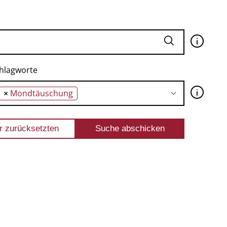
🛈
hlagworte
🛈
×
Mondtäuschung