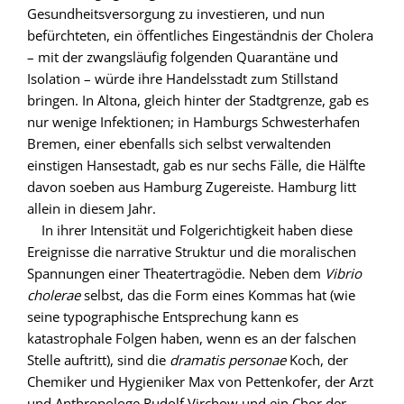
Gesundheitsversorgung zu investieren, und nun
befürchteten, ein öffentliches Eingeständnis der Cholera
– mit der zwangsläufig folgenden Quarantäne und
Isolation – würde ihre Handelsstadt zum Stillstand
bringen. In Altona, gleich hinter der Stadtgrenze, gab es
nur wenige Infektionen; in Hamburgs Schwesterhafen
Bremen, einer ebenfalls sich selbst verwaltenden
einstigen Hansestadt, gab es nur sechs Fälle, die Hälfte
davon soeben aus Hamburg Zugereiste. Hamburg litt
allein in diesem Jahr.
In ihrer Intensität und Folgerichtigkeit haben diese
Ereignisse die narrative Struktur und die moralischen
Spannungen einer Theatertragödie. Neben dem
Vibrio
cholerae
selbst, das die Form eines Kommas hat (wie
seine typographische Entsprechung kann es
katastrophale Folgen haben, wenn es an der falschen
Stelle auftritt), sind die
dramatis personae
Koch, der
Chemiker und Hygieniker Max von Pettenkofer, der Arzt
und Anthropologe Rudolf Virchow und ein Chor der