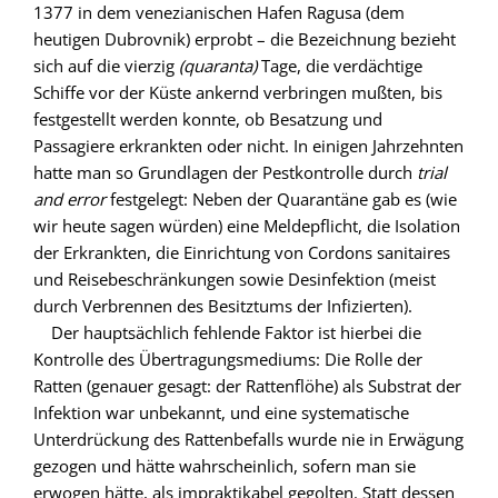
1377 in dem venezianischen Hafen Ragusa (dem
heutigen Dubrovnik) erprobt – die Bezeichnung bezieht
sich auf die vierzig
(quaranta)
Tage, die verdächtige
Schiffe vor der Küste ankernd verbringen mußten, bis
festgestellt werden konnte, ob Besatzung und
Passagiere erkrankten oder nicht. In einigen Jahrzehnten
hatte man so Grundlagen der Pestkontrolle durch
trial
and error
festgelegt: Neben der Quarantäne gab es (wie
wir heute sagen würden) eine Meldepflicht, die Isolation
der Erkrankten, die Einrichtung von Cordons sanitaires
und Reisebeschränkungen sowie Desinfektion (meist
durch Verbrennen des Besitztums der Infizierten).
Der hauptsächlich fehlende Faktor ist hierbei die
Kontrolle des Übertragungsmediums: Die Rolle der
Ratten (genauer gesagt: der Rattenflöhe) als Substrat der
Infektion war unbekannt, und eine systematische
Unterdrückung des Rattenbefalls wurde nie in Erwägung
gezogen und hätte wahrscheinlich, sofern man sie
erwogen hätte, als impraktikabel gegolten. Statt dessen