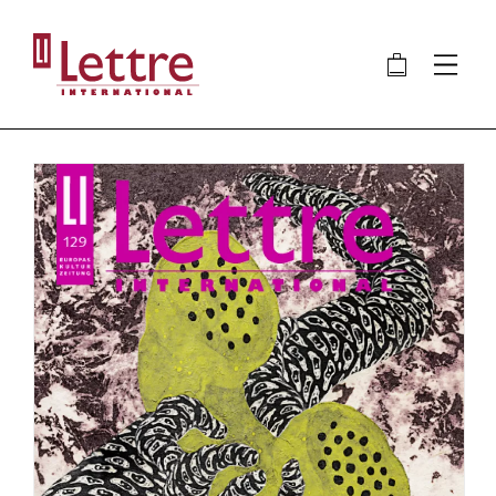
Direkt
zum
🛍
⋮
Inhalt