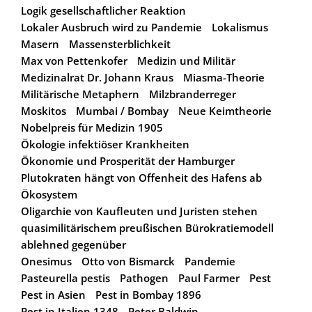
Logik gesellschaftlicher Reaktion
Lokaler Ausbruch wird zu Pandemie
Lokalismus
Masern
Massensterblichkeit
Max von Pettenkofer
Medizin und Militär
Medizinalrat Dr. Johann Kraus
Miasma-Theorie
Militärische Metaphern
Milzbranderreger
Moskitos
Mumbai / Bombay
Neue Keimtheorie
Nobelpreis für Medizin 1905
Ökologie infektiöser Krankheiten
Ökonomie und Prosperität der Hamburger
Plutokraten hängt von Offenheit des Hafens ab
Ökosystem
Oligarchie von Kaufleuten und Juristen stehen
quasimilitärischem preußischen Bürokratiemodell
ablehned gegenüber
Onesimus
Otto von Bismarck
Pandemie
Pasteurella pestis
Pathogen
Paul Farmer
Pest
Pest in Asien
Pest in Bombay 1896
Pest in Italien 1348
Peter Baldwin