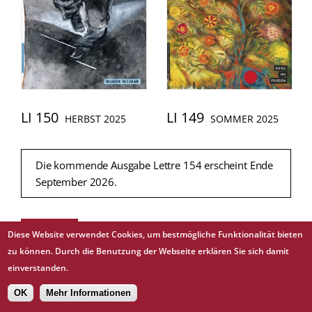
LI 150
LI 149
HERBST 2025
SOMMER 2025
Die kommende Ausgabe Lettre 154 erscheint Ende
September 2026.
DAS IST LETTRE
FUSSZEILE
Diese Website verwendet Cookies, um bestmögliche Funktionalität bieten
Über Lettre
zu können. Durch die Benutzung der Webseite erklären Sie sich damit
Netzwerk
einverstanden.
DAS MACHT LETTRE
OK
Mehr Informationen
Projekte