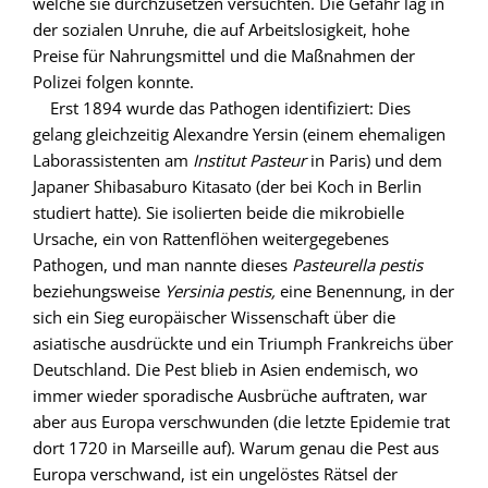
welche sie durchzusetzen versuchten. Die Gefahr lag in
der sozialen Unruhe, die auf Arbeitslosigkeit, hohe
Preise für Nahrungsmittel und die Maßnahmen der
Polizei folgen konnte.
Erst 1894 wurde das Pathogen identifiziert: Dies
gelang gleichzeitig Alexandre Yersin (einem ehemaligen
Laborassistenten am
Institut Pasteur
in Paris) und dem
Japaner Shibasaburo Kitasato (der bei Koch in Berlin
studiert hatte). Sie isolierten beide die mikrobielle
Ursache, ein von Rattenflöhen weitergegebenes
Pathogen, und man nannte dieses
Pasteurella pestis
beziehungsweise
Yersinia pestis,
eine Benennung, in der
sich ein Sieg europäischer Wissenschaft über die
asiatische ausdrückte und ein Triumph Frankreichs über
Deutschland. Die Pest blieb in Asien endemisch, wo
immer wieder sporadische Ausbrüche auftraten, war
aber aus Europa verschwunden (die letzte Epidemie trat
dort 1720 in Marseille auf). Warum genau die Pest aus
Europa verschwand, ist ein ungelöstes Rätsel der