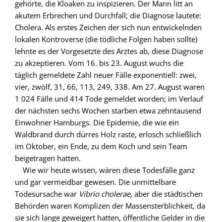
gehörte, die Kloaken zu inspizieren. Der Mann litt an
akutem Erbrechen und Durchfall; die Diagnose lautete:
Cholera. Als erstes Zeichen der sich nun entwickelnden
lokalen Kontroverse (die tödliche Folgen haben sollte)
lehnte es der Vorgesetzte des Arztes ab, diese Diagnose
zu akzeptieren. Vom 16. bis 23. August wuchs die
täglich gemeldete Zahl neuer Fälle exponentiell: zwei,
vier, zwölf, 31, 66, 113, 249, 338. Am 27. August waren
1 024 Fälle und 414 Tode gemeldet worden; im Verlauf
der nächsten sechs Wochen starben etwa zehntausend
Einwohner Hamburgs. Die Epidemie, die wie ein
Waldbrand durch dürres Holz raste, erlosch schließlich
im Oktober, ein Ende, zu dem Koch und sein Team
beigetragen hatten.
Wie wir heute wissen, wären diese Todesfälle ganz
und gar vermeidbar gewesen. Die unmittelbare
Todesursache war
Vibrio cholerae,
aber die städtischen
Behörden waren Komplizen der Massensterblichkeit, da
sie sich lange geweigert hatten, öffentliche Gelder in die