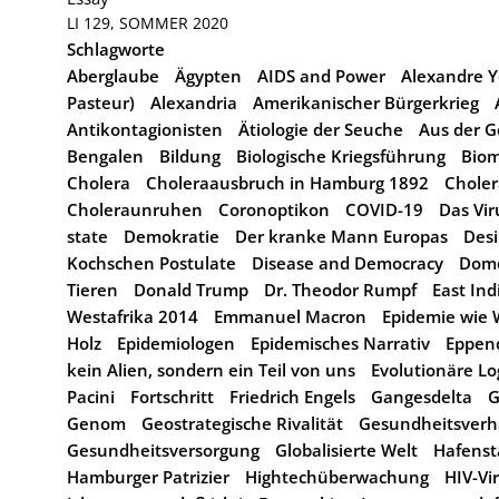
LI 129, SOMMER 2020
Schlagworte
Aberglaube
Ägypten
AIDS and Power
Alexandre Ye
Pasteur)
Alexandria
Amerikanischer Bürgerkrieg
Antikontagionisten
Ätiologie der Seuche
Aus der G
Bengalen
Bildung
Biologische Kriegsführung
Biom
Cholera
Choleraausbruch in Hamburg 1892
Choler
Choleraunruhen
Coronoptikon
COVID-19
Das Vir
state
Demokratie
Der kranke Mann Europas
Desi
Kochschen Postulate
Disease and Democracy
Dome
Tieren
Donald Trump
Dr. Theodor Rumpf
East In
Westafrika 2014
Emmanuel Macron
Epidemie wie
Holz
Epidemiologen
Epidemisches Narrativ
Eppen
kein Alien, sondern ein Teil von uns
Evolutionäre Lo
Pacini
Fortschritt
Friedrich Engels
Gangesdelta
G
Genom
Geostrategische Rivalität
Gesundheitsverh
Gesundheitsversorgung
Globalisierte Welt
Hafens
Hamburger Patrizier
Hightechüberwachung
HIV-Vi