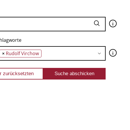
🛈
hlagworte
🛈
×
Rudolf Virchow