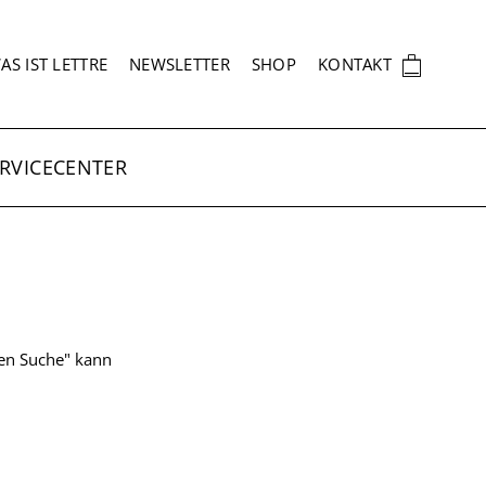
EKUNDÄRNAVIGATION
🛍
AS IST LETTRE
NEWSLETTER
SHOP
KONTAKT
RVICECENTER
ten Suche" kann