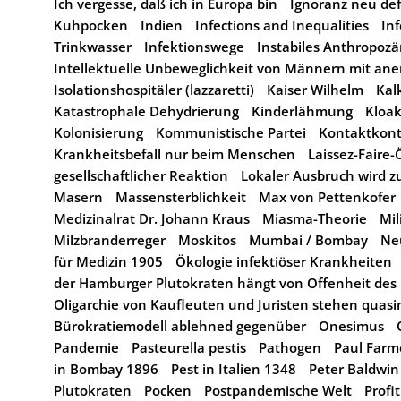
Ich vergesse, daß ich in Europa bin
Ignoranz neu def
Kuhpocken
Indien
Infections and Inequalities
In
Trinkwasser
Infektionswege
Instabiles Anthropoz
Intellektuelle Unbeweglichkeit von Männern mit an
Isolationshospitäler (lazzaretti)
Kaiser Wilhelm
Kal
Katastrophale Dehydrierung
Kinderlähmung
Kloa
Kolonisierung
Kommunistische Partei
Kontaktkont
Krankheitsbefall nur beim Menschen
Laissez-Fair
gesellschaftlicher Reaktion
Lokaler Ausbruch wird 
Masern
Massensterblichkeit
Max von Pettenkofer
Medizinalrat Dr. Johann Kraus
Miasma-Theorie
Mil
Milzbranderreger
Moskitos
Mumbai / Bombay
Ne
für Medizin 1905
Ökologie infektiöser Krankheiten
der Hamburger Plutokraten hängt von Offenheit des
Oligarchie von Kaufleuten und Juristen stehen quasi
Bürokratiemodell ablehned gegenüber
Onesimus
Pandemie
Pasteurella pestis
Pathogen
Paul Farm
in Bombay 1896
Pest in Italien 1348
Peter Baldwin
Plutokraten
Pocken
Postpandemische Welt
Profi