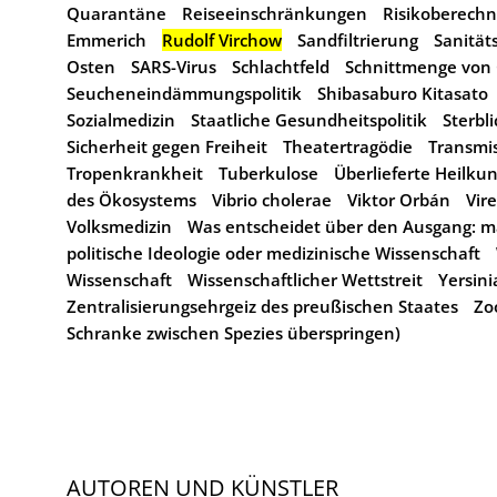
Quarantäne
Reiseeinschränkungen
Risikoberech
Emmerich
Rudolf Virchow
Sandfiltrierung
Sanität
Osten
SARS-Virus
Schlachtfeld
Schnittmenge von 
Seucheneindämmungspolitik
Shibasaburo Kitasato
Sozialmedizin
Staatliche Gesundheitspolitik
Sterbl
Sicherheit gegen Freiheit
Theatertragödie
Transmi
Tropenkrankheit
Tuberkulose
Überlieferte Heilku
des Ökosystems
Vibrio cholerae
Viktor Orbán
Vir
Volksmedizin
Was entscheidet über den Ausgang: mat
politische Ideologie oder medizinische Wissenschaft
Wissenschaft
Wissenschaftlicher Wettstreit
Yersini
Zentralisierungsehrgeiz des preußischen Staates
Zo
Schranke zwischen Spezies überspringen)
AUTOREN UND KÜNSTLER