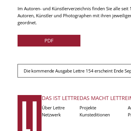
Im Autoren- und Künstlerverzeichnis finden Sie alle seit
Autoren, Künstler und Photographen mit ihren jeweilige
geordnet.
PDF
Die kommende Ausgabe Lettre 154 erscheint Ende Se
DAS IST LETTRE
DAS MACHT LETTRE
I
FUSSZEILE
Über Lettre
Projekte
A
Netzwerk
Kunsteditionen
P