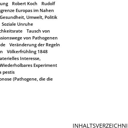
nung
Robert Koch
Rudolf
sgrenze Europas im Nahen
Gesundheit, Umwelt, Politik
Soziale Unruhe
ichkeitsrate
Tausch von
ssionswege von Pathogenen
nde
Veränderung der Regeln
en
Völkerfrühling 1848
erielles Interesse,
Wiederholbares Experiment
a pestis
onose (Pathogene, die die
INHALTSVERZEICHNI