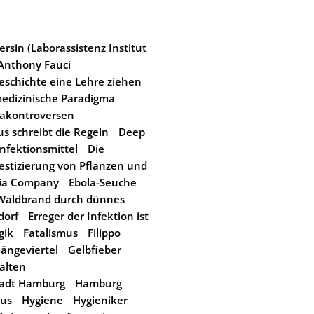
rsin (Laborassistenz Institut
Anthony Fauci
eschichte eine Lehre ziehen
edizinische Paradigma
akontroversen
us schreibt die Regeln
Deep
nfektionsmittel
Die
stizierung von Pflanzen und
dia Company
Ebola-Seuche
 Waldbrand durch dünnes
dorf
Erreger der Infektion ist
gik
Fatalismus
Filippo
ängeviertel
Gelbfieber
alten
tadt Hamburg
Hamburg
rus
Hygiene
Hygieniker