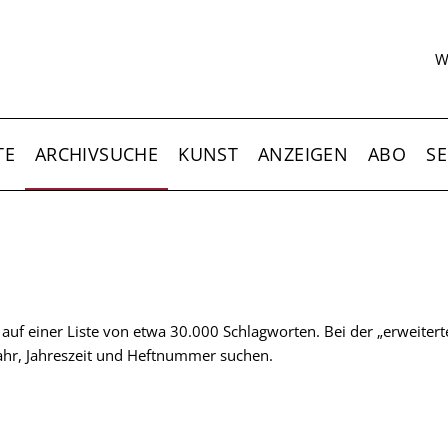
S
W
TE
ARCHIVSUCHE
KUNST
ANZEIGEN
ABO
SE
t auf einer Liste von etwa 30.000 Schlagworten. Bei der „erweiter
 Jahr, Jahreszeit und Heftnummer suchen.