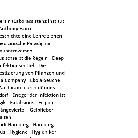
rsin (Laborassistenz Institut
Anthony Fauci
eschichte eine Lehre ziehen
edizinische Paradigma
akontroversen
us schreibt die Regeln
Deep
nfektionsmittel
Die
stizierung von Pflanzen und
dia Company
Ebola-Seuche
 Waldbrand durch dünnes
dorf
Erreger der Infektion ist
gik
Fatalismus
Filippo
ängeviertel
Gelbfieber
alten
tadt Hamburg
Hamburg
rus
Hygiene
Hygieniker