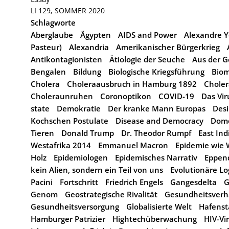
LI 129, SOMMER 2020
Schlagworte
Aberglaube
Ägypten
AIDS and Power
Alexandre Ye
Pasteur)
Alexandria
Amerikanischer Bürgerkrieg
Antikontagionisten
Ätiologie der Seuche
Aus der G
Bengalen
Bildung
Biologische Kriegsführung
Biom
Cholera
Choleraausbruch in Hamburg 1892
Choler
Choleraunruhen
Coronoptikon
COVID-19
Das Vir
state
Demokratie
Der kranke Mann Europas
Desi
Kochschen Postulate
Disease and Democracy
Dome
Tieren
Donald Trump
Dr. Theodor Rumpf
East In
Westafrika 2014
Emmanuel Macron
Epidemie wie
Holz
Epidemiologen
Epidemisches Narrativ
Eppen
kein Alien, sondern ein Teil von uns
Evolutionäre Lo
Pacini
Fortschritt
Friedrich Engels
Gangesdelta
G
Genom
Geostrategische Rivalität
Gesundheitsverh
Gesundheitsversorgung
Globalisierte Welt
Hafens
Hamburger Patrizier
Hightechüberwachung
HIV-Vi