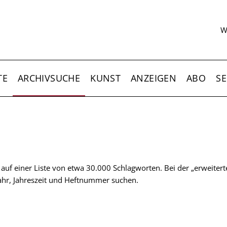
S
W
TE
ARCHIVSUCHE
KUNST
ANZEIGEN
ABO
SE
t auf einer Liste von etwa 30.000 Schlagworten. Bei der „erweiter
 Jahr, Jahreszeit und Heftnummer suchen.