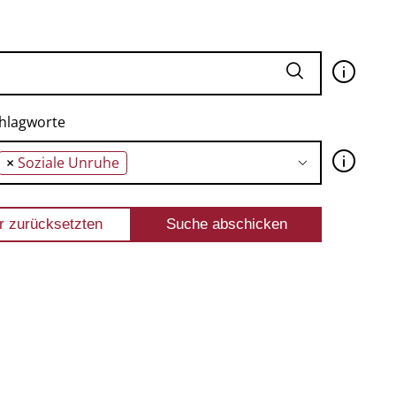
🛈
hlagworte
🛈
×
Soziale Unruhe