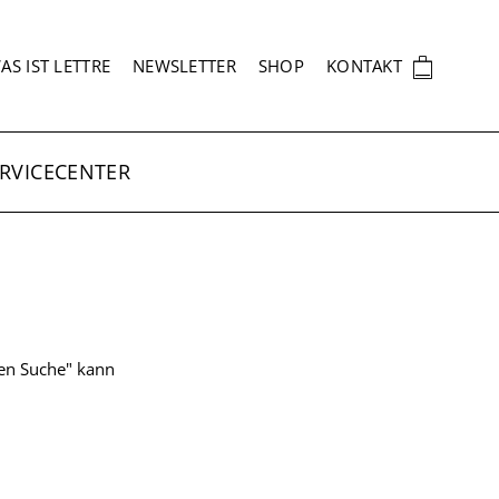
EKUNDÄRNAVIGATION
🛍
AS IST LETTRE
NEWSLETTER
SHOP
KONTAKT
RVICECENTER
ten Suche" kann