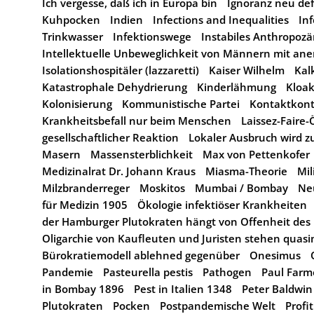
Ich vergesse, daß ich in Europa bin
Ignoranz neu def
Kuhpocken
Indien
Infections and Inequalities
In
Trinkwasser
Infektionswege
Instabiles Anthropoz
Intellektuelle Unbeweglichkeit von Männern mit an
Isolationshospitäler (lazzaretti)
Kaiser Wilhelm
Kal
Katastrophale Dehydrierung
Kinderlähmung
Kloa
Kolonisierung
Kommunistische Partei
Kontaktkont
Krankheitsbefall nur beim Menschen
Laissez-Fair
gesellschaftlicher Reaktion
Lokaler Ausbruch wird 
Masern
Massensterblichkeit
Max von Pettenkofer
Medizinalrat Dr. Johann Kraus
Miasma-Theorie
Mil
Milzbranderreger
Moskitos
Mumbai / Bombay
Ne
für Medizin 1905
Ökologie infektiöser Krankheiten
der Hamburger Plutokraten hängt von Offenheit des
Oligarchie von Kaufleuten und Juristen stehen quasi
Bürokratiemodell ablehned gegenüber
Onesimus
Pandemie
Pasteurella pestis
Pathogen
Paul Farm
in Bombay 1896
Pest in Italien 1348
Peter Baldwin
Plutokraten
Pocken
Postpandemische Welt
Profi