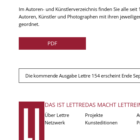
Im Autoren- und Künstlerverzeichnis finden Sie alle seit
Autoren, Künstler und Photographen mit ihren jeweilige
geordnet.
PDF
Die kommende Ausgabe Lettre 154 erscheint Ende Se
DAS IST LETTRE
DAS MACHT LETTRE
I
FUSSZEILE
Über Lettre
Projekte
A
Netzwerk
Kunsteditionen
P