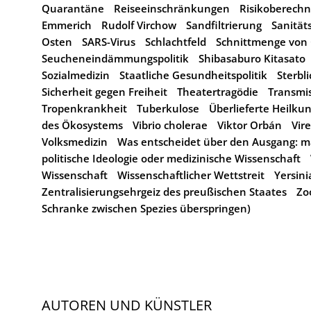
Quarantäne
Reiseeinschränkungen
Risikoberech
Emmerich
Rudolf Virchow
Sandfiltrierung
Sanität
Osten
SARS-Virus
Schlachtfeld
Schnittmenge von 
Seucheneindämmungspolitik
Shibasaburo Kitasato
Sozialmedizin
Staatliche Gesundheitspolitik
Sterbl
Sicherheit gegen Freiheit
Theatertragödie
Transmi
Tropenkrankheit
Tuberkulose
Überlieferte Heilku
des Ökosystems
Vibrio cholerae
Viktor Orbán
Vir
Volksmedizin
Was entscheidet über den Ausgang: mat
politische Ideologie oder medizinische Wissenschaft
Wissenschaft
Wissenschaftlicher Wettstreit
Yersini
Zentralisierungsehrgeiz des preußischen Staates
Zo
Schranke zwischen Spezies überspringen)
AUTOREN UND KÜNSTLER