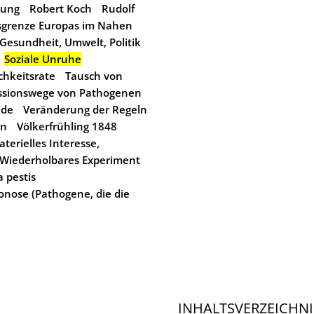
nung
Robert Koch
Rudolf
sgrenze Europas im Nahen
Gesundheit, Umwelt, Politik
Soziale Unruhe
ichkeitsrate
Tausch von
ssionswege von Pathogenen
nde
Veränderung der Regeln
en
Völkerfrühling 1848
erielles Interesse,
Wiederholbares Experiment
a pestis
onose (Pathogene, die die
INHALTSVERZEICHNI