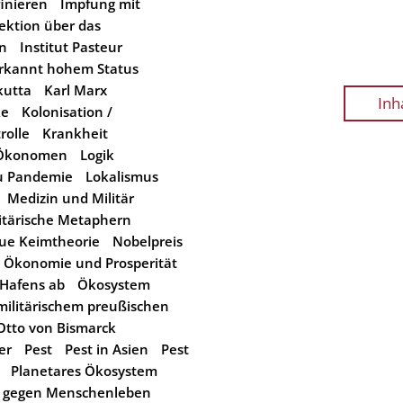
inieren
Impfung mit
fektion über das
än
Institut Pasteur
erkannt hohem Status
kutta
Karl Marx
Inh
ke
Kolonisation /
rolle
Krankheit
e-Ökonomen
Logik
zu Pandemie
Lokalismus
Medizin und Militär
itärische Metaphern
ue Keimtheorie
Nobelpreis
Ökonomie und Prosperität
 Hafens ab
Ökosystem
militärischem preußischen
Otto von Bismarck
er
Pest
Pest in Asien
Pest
Planetares Ökosystem
t gegen Menschenleben