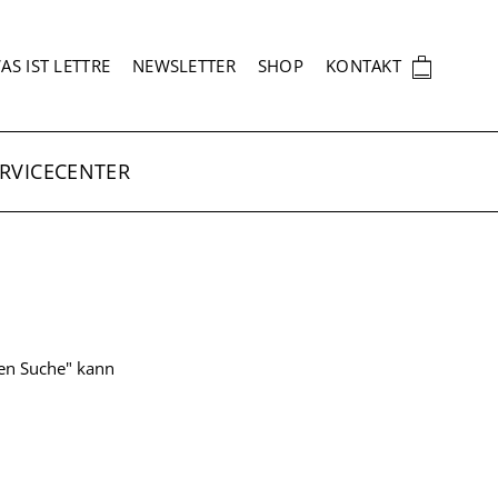
EKUNDÄRNAVIGATION
🛍
AS IST LETTRE
NEWSLETTER
SHOP
KONTAKT
RVICECENTER
ten Suche" kann