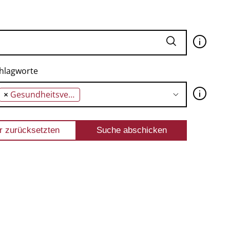
🛈
hlagworte
🛈
×
Gesundheitsverhalten