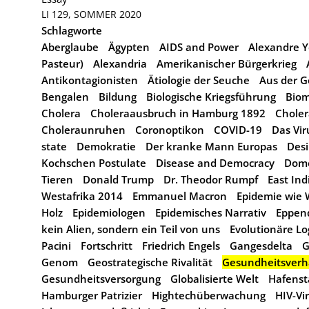
LI 129, SOMMER 2020
Schlagworte
Aberglaube
Ägypten
AIDS and Power
Alexandre Ye
Pasteur)
Alexandria
Amerikanischer Bürgerkrieg
Antikontagionisten
Ätiologie der Seuche
Aus der G
Bengalen
Bildung
Biologische Kriegsführung
Biom
Cholera
Choleraausbruch in Hamburg 1892
Choler
Choleraunruhen
Coronoptikon
COVID-19
Das Vir
state
Demokratie
Der kranke Mann Europas
Desi
Kochschen Postulate
Disease and Democracy
Dome
Tieren
Donald Trump
Dr. Theodor Rumpf
East In
Westafrika 2014
Emmanuel Macron
Epidemie wie
Holz
Epidemiologen
Epidemisches Narrativ
Eppen
kein Alien, sondern ein Teil von uns
Evolutionäre Lo
Pacini
Fortschritt
Friedrich Engels
Gangesdelta
G
Genom
Geostrategische Rivalität
Gesundheitsverh
Gesundheitsversorgung
Globalisierte Welt
Hafens
Hamburger Patrizier
Hightechüberwachung
HIV-Vi