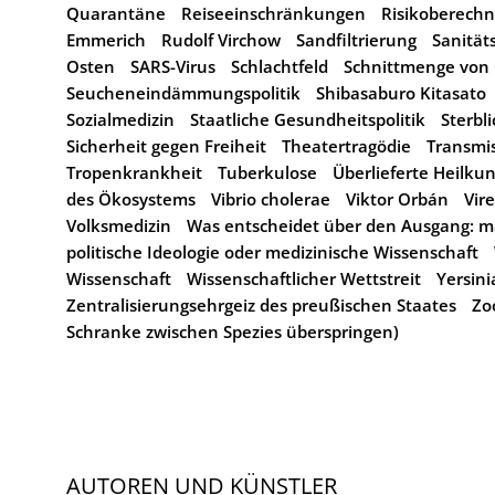
Quarantäne
Reiseeinschränkungen
Risikoberech
Emmerich
Rudolf Virchow
Sandfiltrierung
Sanität
Osten
SARS-Virus
Schlachtfeld
Schnittmenge von 
Seucheneindämmungspolitik
Shibasaburo Kitasato
Sozialmedizin
Staatliche Gesundheitspolitik
Sterbl
Sicherheit gegen Freiheit
Theatertragödie
Transmi
Tropenkrankheit
Tuberkulose
Überlieferte Heilku
des Ökosystems
Vibrio cholerae
Viktor Orbán
Vir
Volksmedizin
Was entscheidet über den Ausgang: mat
politische Ideologie oder medizinische Wissenschaft
Wissenschaft
Wissenschaftlicher Wettstreit
Yersini
Zentralisierungsehrgeiz des preußischen Staates
Zo
Schranke zwischen Spezies überspringen)
AUTOREN UND KÜNSTLER