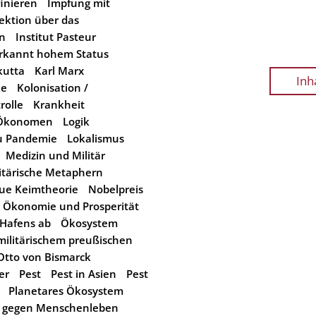
inieren
Impfung mit
fektion über das
än
Institut Pasteur
erkannt hohem Status
kutta
Karl Marx
Inh
ke
Kolonisation /
rolle
Krankheit
e-Ökonomen
Logik
zu Pandemie
Lokalismus
Medizin und Militär
itärische Metaphern
ue Keimtheorie
Nobelpreis
Ökonomie und Prosperität
 Hafens ab
Ökosystem
militärischem preußischen
Otto von Bismarck
er
Pest
Pest in Asien
Pest
Planetares Ökosystem
t gegen Menschenleben