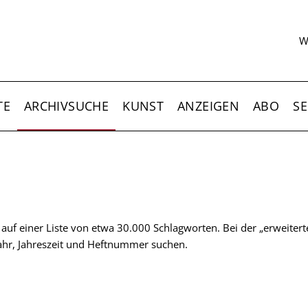
S
W
TE
ARCHIVSUCHE
KUNST
ANZEIGEN
ABO
SE
t auf einer Liste von etwa 30.000 Schlagworten. Bei der „erweiter
 Jahr, Jahreszeit und Heftnummer suchen.