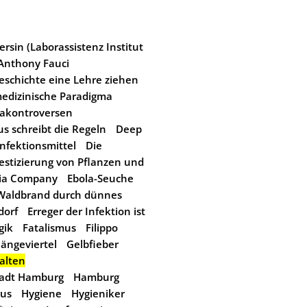
rsin (Laborassistenz Institut
Anthony Fauci
eschichte eine Lehre ziehen
edizinische Paradigma
akontroversen
us schreibt die Regeln
Deep
nfektionsmittel
Die
stizierung von Pflanzen und
dia Company
Ebola-Seuche
 Waldbrand durch dünnes
dorf
Erreger der Infektion ist
gik
Fatalismus
Filippo
ängeviertel
Gelbfieber
alten
tadt Hamburg
Hamburg
rus
Hygiene
Hygieniker