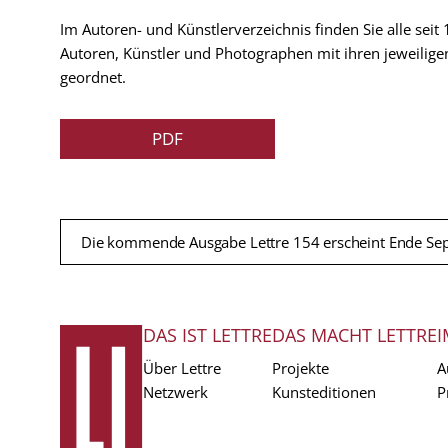
Im Autoren- und Künstlerverzeichnis finden Sie alle seit
Autoren, Künstler und Photographen mit ihren jeweilige
geordnet.
PDF
Die kommende Ausgabe Lettre 154 erscheint Ende Se
DAS IST LETTRE
DAS MACHT LETTRE
I
FUSSZEILE
Über Lettre
Projekte
A
Netzwerk
Kunsteditionen
P