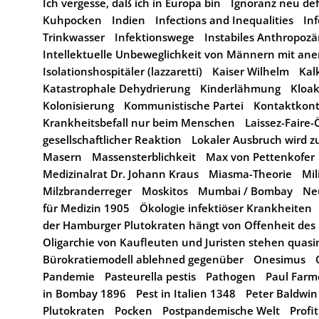
Ich vergesse, daß ich in Europa bin
Ignoranz neu def
Kuhpocken
Indien
Infections and Inequalities
In
Trinkwasser
Infektionswege
Instabiles Anthropoz
Intellektuelle Unbeweglichkeit von Männern mit an
Isolationshospitäler (lazzaretti)
Kaiser Wilhelm
Kal
Katastrophale Dehydrierung
Kinderlähmung
Kloa
Kolonisierung
Kommunistische Partei
Kontaktkont
Krankheitsbefall nur beim Menschen
Laissez-Fair
gesellschaftlicher Reaktion
Lokaler Ausbruch wird 
Masern
Massensterblichkeit
Max von Pettenkofer
Medizinalrat Dr. Johann Kraus
Miasma-Theorie
Mil
Milzbranderreger
Moskitos
Mumbai / Bombay
Ne
für Medizin 1905
Ökologie infektiöser Krankheiten
der Hamburger Plutokraten hängt von Offenheit des
Oligarchie von Kaufleuten und Juristen stehen quasi
Bürokratiemodell ablehned gegenüber
Onesimus
Pandemie
Pasteurella pestis
Pathogen
Paul Farm
in Bombay 1896
Pest in Italien 1348
Peter Baldwin
Plutokraten
Pocken
Postpandemische Welt
Profi