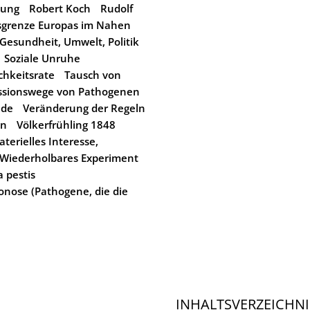
nung
Robert Koch
Rudolf
sgrenze Europas im Nahen
Gesundheit, Umwelt, Politik
Soziale Unruhe
ichkeitsrate
Tausch von
ssionswege von Pathogenen
nde
Veränderung der Regeln
en
Völkerfrühling 1848
erielles Interesse,
Wiederholbares Experiment
a pestis
onose (Pathogene, die die
INHALTSVERZEICHNI