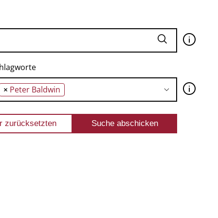
🛈
hlagworte
🛈
×
Peter Baldwin