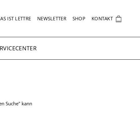
EKUNDÄRNAVIGATION
🛍
AS IST LETTRE
NEWSLETTER
SHOP
KONTAKT
RVICECENTER
ten Suche" kann