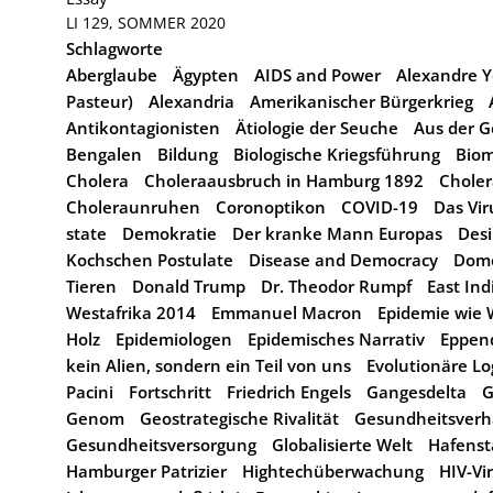
LI 129, SOMMER 2020
Schlagworte
Aberglaube
Ägypten
AIDS and Power
Alexandre Ye
Pasteur)
Alexandria
Amerikanischer Bürgerkrieg
Antikontagionisten
Ätiologie der Seuche
Aus der G
Bengalen
Bildung
Biologische Kriegsführung
Biom
Cholera
Choleraausbruch in Hamburg 1892
Choler
Choleraunruhen
Coronoptikon
COVID-19
Das Vir
state
Demokratie
Der kranke Mann Europas
Desi
Kochschen Postulate
Disease and Democracy
Dome
Tieren
Donald Trump
Dr. Theodor Rumpf
East In
Westafrika 2014
Emmanuel Macron
Epidemie wie
Holz
Epidemiologen
Epidemisches Narrativ
Eppen
kein Alien, sondern ein Teil von uns
Evolutionäre Lo
Pacini
Fortschritt
Friedrich Engels
Gangesdelta
G
Genom
Geostrategische Rivalität
Gesundheitsverh
Gesundheitsversorgung
Globalisierte Welt
Hafens
Hamburger Patrizier
Hightechüberwachung
HIV-Vi