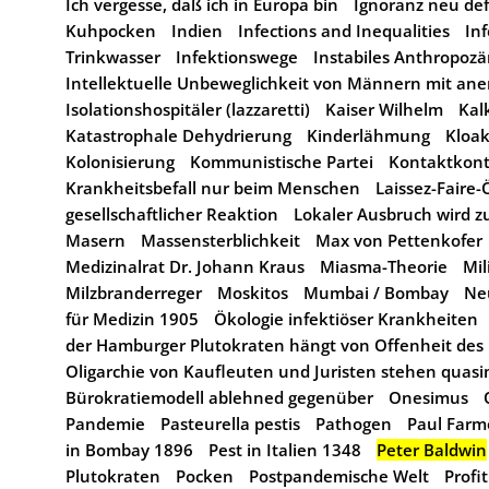
Ich vergesse, daß ich in Europa bin
Ignoranz neu def
Kuhpocken
Indien
Infections and Inequalities
In
Trinkwasser
Infektionswege
Instabiles Anthropoz
Intellektuelle Unbeweglichkeit von Männern mit an
Isolationshospitäler (lazzaretti)
Kaiser Wilhelm
Kal
Katastrophale Dehydrierung
Kinderlähmung
Kloa
Kolonisierung
Kommunistische Partei
Kontaktkont
Krankheitsbefall nur beim Menschen
Laissez-Fair
gesellschaftlicher Reaktion
Lokaler Ausbruch wird 
Masern
Massensterblichkeit
Max von Pettenkofer
Medizinalrat Dr. Johann Kraus
Miasma-Theorie
Mil
Milzbranderreger
Moskitos
Mumbai / Bombay
Ne
für Medizin 1905
Ökologie infektiöser Krankheiten
der Hamburger Plutokraten hängt von Offenheit des
Oligarchie von Kaufleuten und Juristen stehen quasi
Bürokratiemodell ablehned gegenüber
Onesimus
Pandemie
Pasteurella pestis
Pathogen
Paul Farm
in Bombay 1896
Pest in Italien 1348
Peter Baldwin
Plutokraten
Pocken
Postpandemische Welt
Profi