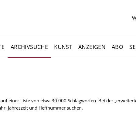
S
W
TE
ARCHIVSUCHE
KUNST
ANZEIGEN
ABO
SE
t auf einer Liste von etwa 30.000 Schlagworten. Bei der „erweiter
 Jahr, Jahreszeit und Heftnummer suchen.