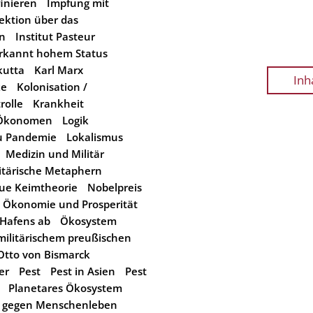
inieren
Impfung mit
fektion über das
än
Institut Pasteur
erkannt hohem Status
kutta
Karl Marx
Inh
ke
Kolonisation /
rolle
Krankheit
e-Ökonomen
Logik
zu Pandemie
Lokalismus
Medizin und Militär
itärische Metaphern
ue Keimtheorie
Nobelpreis
Ökonomie und Prosperität
 Hafens ab
Ökosystem
militärischem preußischen
Otto von Bismarck
er
Pest
Pest in Asien
Pest
Planetares Ökosystem
t gegen Menschenleben