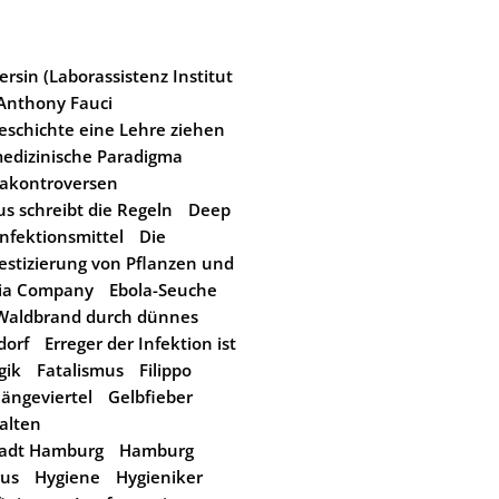
rsin (Laborassistenz Institut
Anthony Fauci
eschichte eine Lehre ziehen
edizinische Paradigma
akontroversen
us schreibt die Regeln
Deep
nfektionsmittel
Die
stizierung von Pflanzen und
dia Company
Ebola-Seuche
 Waldbrand durch dünnes
dorf
Erreger der Infektion ist
gik
Fatalismus
Filippo
ängeviertel
Gelbfieber
alten
tadt Hamburg
Hamburg
rus
Hygiene
Hygieniker