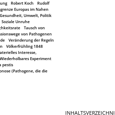
nung
Robert Koch
Rudolf
sgrenze Europas im Nahen
Gesundheit, Umwelt, Politik
Soziale Unruhe
ichkeitsrate
Tausch von
ssionswege von Pathogenen
nde
Veränderung der Regeln
en
Völkerfrühling 1848
erielles Interesse,
Wiederholbares Experiment
a pestis
onose (Pathogene, die die
INHALTSVERZEICHNI