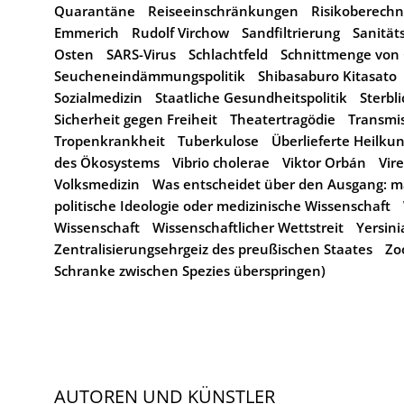
Quarantäne
Reiseeinschränkungen
Risikoberech
Emmerich
Rudolf Virchow
Sandfiltrierung
Sanität
Osten
SARS-Virus
Schlachtfeld
Schnittmenge von 
Seucheneindämmungspolitik
Shibasaburo Kitasato
Sozialmedizin
Staatliche Gesundheitspolitik
Sterbl
Sicherheit gegen Freiheit
Theatertragödie
Transmi
Tropenkrankheit
Tuberkulose
Überlieferte Heilku
des Ökosystems
Vibrio cholerae
Viktor Orbán
Vir
Volksmedizin
Was entscheidet über den Ausgang: mat
politische Ideologie oder medizinische Wissenschaft
Wissenschaft
Wissenschaftlicher Wettstreit
Yersini
Zentralisierungsehrgeiz des preußischen Staates
Zo
Schranke zwischen Spezies überspringen)
AUTOREN UND KÜNSTLER