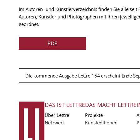
Im Autoren- und Künstlerverzeichnis finden Sie alle seit
Autoren, Künstler und Photographen mit ihren jeweilige
geordnet.
PDF
Die kommende Ausgabe Lettre 154 erscheint Ende Se
DAS IST LETTRE
DAS MACHT LETTRE
I
FUSSZEILE
Über Lettre
Projekte
A
Netzwerk
Kunsteditionen
P